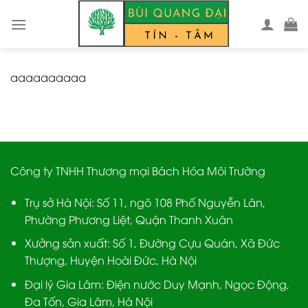
Skip
to
content
aaaaaaaaaa
Công ty TNHH Thương mại Bách Hóa Môi Trường
Trụ sở Hà Nội:
Số 11, ngõ 108 Phố Nguyễn Lân,
Phường Phương Liệt, Quận Thanh Xuân
Xưởng sản xuất:
Số 1, Đường Cựu Quán, Xã Đức
Thượng, Huyện Hoài Đức, Hà Nội
Đại lý Gia Lâm:
Điện nước Duy Mạnh, Ngọc Động,
Đa Tốn, Gia Lâm, Hà Nội