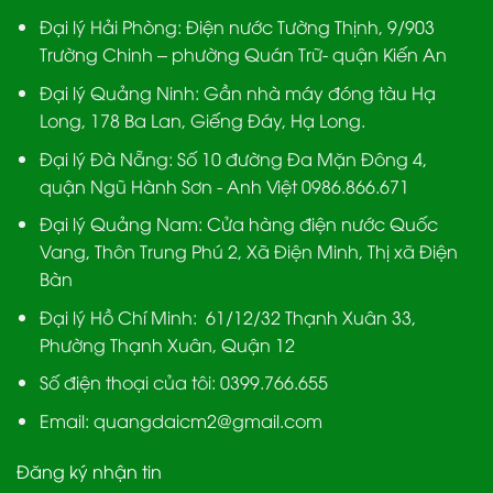
Đại lý Hải Phòng:
Điện nước Tường Thịnh, 9/903
Trường Chinh – phường Quán Trữ- quận Kiến An
Đại lý Quảng Ninh:
Gần nhà máy đóng tàu Hạ
Long, 178 Ba Lan, Giếng Đáy, Hạ Long.
Đại lý Đà Nẵng
: Số 10 đường Đa Mặn Đông 4,
quận Ngũ Hành Sơn - Anh Việt 0986.866.671
Đại lý Quảng Nam
: Cửa hàng điện nước Quốc
Vang, Thôn Trung Phú 2, Xã Điện Minh, Thị xã Điện
Bàn
Đại lý Hồ Chí Minh:
61/12/32 Thạnh Xuân 33,
Phường Thạnh Xuân, Quận 12
Số điện thoại của tôi: 0399.766.655
Email:
quangdaicm2@gmail.com
Đăng ký nhận tin