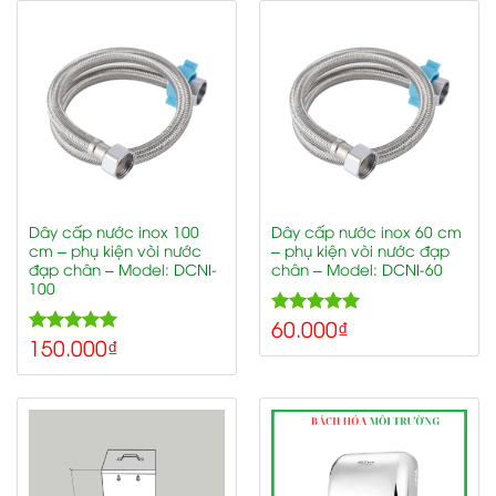
Dây cấp nước inox 100
Dây cấp nước inox 60 cm
cm – phụ kiện vòi nước
– phụ kiện vòi nước đạp
đạp chân – Model: DCNI-
chân – Model: DCNI-60
100
60.000
₫
5.00
Rated
150.000
₫
5.00
out of 5
Rated
out of 5