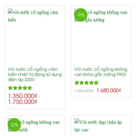
-9%
Vòi nước cổ ngỗng cảm
Vòi nước cổ ngỗng không
biến nhiệt tự động sử dụng
van khóa gắn tường F903
điện áp 220V
5.00
1.680.000
₫
Rated
1.850.000
₫
1.350.000
₫
5.00
out of 5
Rated
–
1.750.000
₫
out of 5
-0%