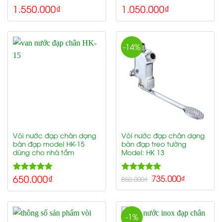
1.550.000
₫
1.050.000
₫
5.00
5.00
Rated
Rated
out of 5
out of 5
-14%
Vòi nước đạp chân dạng
Vòi nước đạp chân dạng
bàn đạp model HK-15
bàn đạp treo tường
dùng cho nhà tắm
Model: HK 13
650.000
₫
5.00
5.00
735.000
₫
Rated
Rated
850.000
₫
out of 5
out of 5
-1%