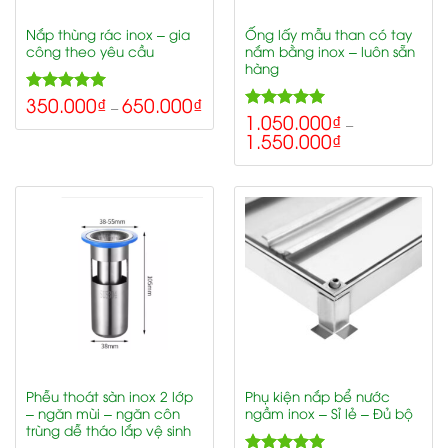
Nắp thùng rác inox – gia
Ống lấy mẫu than có tay
công theo yêu cầu
nắm bằng inox – luôn sẵn
hàng
350.000
₫
650.000
₫
5.00
Rated
–
1.050.000
₫
5.00
out of 5
Rated
–
1.550.000
₫
out of 5
Phễu thoát sàn inox 2 lớp
Phụ kiện nắp bể nước
– ngăn mùi – ngăn côn
ngầm inox – Sỉ lẻ – Đủ bộ
trùng dễ tháo lắp vệ sinh