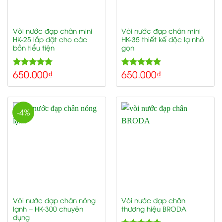
Vòi nước đạp chân mini
Vòi nước đạp chân mini
HK-25 lắp đặt cho các
HK-35 thiết kế độc lạ nhỏ
bồn tiểu tiện
gọn
650.000
₫
650.000
₫
5.00
5.00
Rated
Rated
out of 5
out of 5
-4%
Vòi nước đạp chân nóng
Vòi nước đạp chân
lạnh – HK-300 chuyên
thương hiệu BRODA
dụng