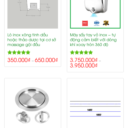
Lò inox xông tinh dầu
Máy sấy tay vỏ inox – tự
hoặc thảo dược tại cơ sở
động cảm biết với dòng
massage gội đầu
khí xoay tròn 360 độ
350.000
₫
650.000
₫
3.750.000
₫
5.00
5.00
Rated
Rated
–
–
3.950.000
₫
out of 5
out of 5