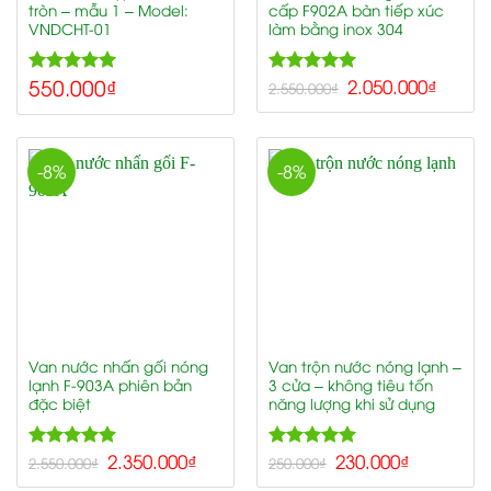
tròn – mẫu 1 – Model:
cấp F902A bàn tiếp xúc
VNDCHT-01
làm bằng inox 304
550.000
₫
5.00
5.00
2.050.000
₫
Rated
Rated
2.550.000
₫
out of 5
out of 5
-8%
-8%
Van nước nhấn gối nóng
Van trộn nước nóng lạnh –
lạnh F-903A phiên bản
3 cửa – không tiêu tốn
đặc biệt
năng lượng khi sử dụng
5.00
2.350.000
₫
5.00
230.000
₫
Rated
Rated
2.550.000
₫
250.000
₫
out of 5
out of 5