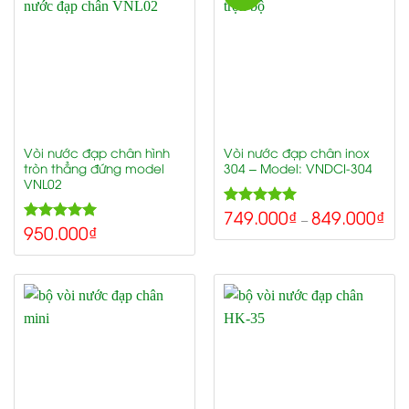
Vòi nước đạp chân hình
Vòi nước đạp chân inox
tròn thẳng đứng model
304 – Model: VNDCI-304
VNL02
749.000
₫
849.000
₫
5.00
Rated
–
950.000
₫
5.00
out of 5
Rated
out of 5