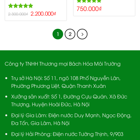
750.000
₫
5.00
Rated
5.00
2.200.000
₫
out of 5
Rated
2.300.000
₫
out of 5
1
2
Công ty TNHH Thương mại Bách Hóa Môi Trường
Trụ sở Hà Nội:
Số 11, ngõ 108 Phố Nguyễn Lân,
Phường Phương Liệt, Quận Thanh Xuân
Xưởng sản xuất:
Số 1, Đường Cựu Quán, Xã Đức
Thượng, Huyện Hoài Đức, Hà Nội
Đại lý Gia Lâm:
Điện nước Duy Mạnh, Ngọc Động,
Đa Tốn, Gia Lâm, Hà Nội
Đại lý Hải Phòng:
Điện nước Tường Thịnh, 9/903