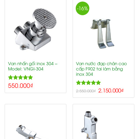
-16%
Van nhấn gối inox 304 –
Van nước đạp chân cao
Model: VNGI-304
cấp F902 tai làm bằng
inox 304
550.000
₫
5.00
Rated
5.00
2.150.000
₫
out of 5
Rated
2.550.000
₫
out of 5