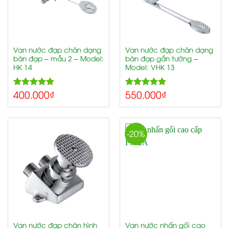
Van nước đạp chân dạng
Van nước đạp chân dạng
bàn đạp – mẫu 2 – Model:
bàn đạp gắn tường –
HK 14
Model: VHK 13
400.000
₫
550.000
₫
5.00
5.00
Rated
Rated
out of 5
out of 5
-20%
Van nước đạp chân hình
Van nước nhấn gối cao