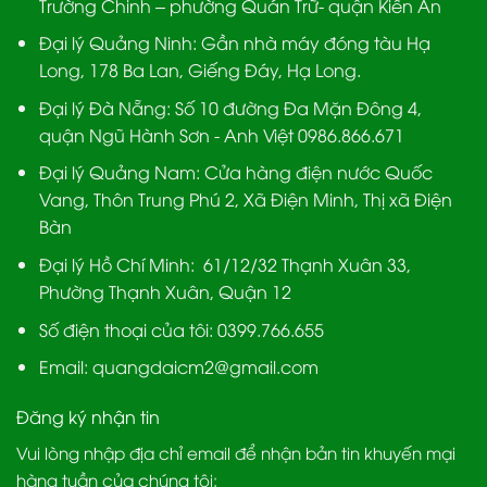
Trường Chinh – phường Quán Trữ- quận Kiến An
Đại lý Quảng Ninh:
Gần nhà máy đóng tàu Hạ
Long, 178 Ba Lan, Giếng Đáy, Hạ Long.
Đại lý Đà Nẵng
: Số 10 đường Đa Mặn Đông 4,
quận Ngũ Hành Sơn - Anh Việt 0986.866.671
Đại lý Quảng Nam
: Cửa hàng điện nước Quốc
Vang, Thôn Trung Phú 2, Xã Điện Minh, Thị xã Điện
Bàn
Đại lý Hồ Chí Minh:
61/12/32 Thạnh Xuân 33,
Phường Thạnh Xuân, Quận 12
Số điện thoại của tôi: 0399.766.655
Email:
quangdaicm2@gmail.com
Đăng ký nhận tin
Vui lòng nhập địa chỉ email để nhận bản tin khuyến mại
hàng tuần của chúng tôi: