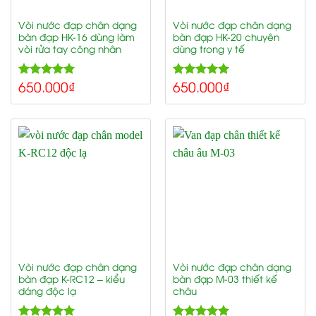
Vòi nước đạp chân dạng
Vòi nước đạp chân dạng
bàn đạp HK-16 dùng làm
bàn đạp HK-20 chuyên
vòi rửa tay công nhân
dùng trong y tế
650.000
₫
650.000
₫
5.00
5.00
Rated
Rated
out of 5
out of 5
Vòi nước đạp chân dạng
Vòi nước đạp chân dạng
bàn đạp K-RC12 – kiểu
bàn đạp M-03 thiết kế
dáng độc lạ
châu