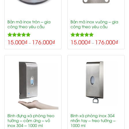
Bản mã inox tròn – gia
Bản mã inox vuông – gia
công theo yêu cầu
công theo yêu cầu
15.000
₫
176.000
₫
15.000
₫
176.000
₫
5.00
5.00
Rated
Rated
–
–
out of 5
out of 5
Bình đựng xà phòng treo
Bình xà phòng inox 304
tường – cảm ứng – vỏ
nhấn tay – treo tường –
inox 304 – 1000 ml
1000 ml