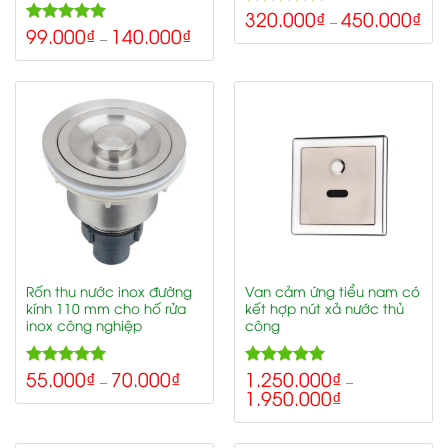
320.000
₫
450.000
₫
5.00
Rated
–
99.000
₫
140.000
₫
5.00
out of 5
Rated
–
out of 5
Rốn thu nước inox đường
Van cảm ứng tiểu nam có
kính 110 mm cho hố rửa
kết hợp nút xả nước thủ
inox công nghiệp
công
55.000
₫
70.000
₫
1.250.000
₫
5.00
5.00
Rated
Rated
–
–
1.950.000
₫
out of 5
out of 5