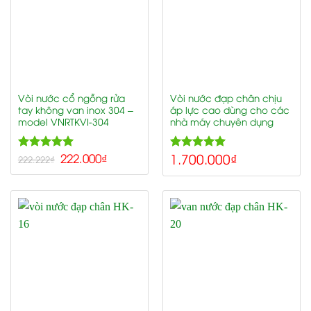
Vòi nước cổ ngỗng rửa
Vòi nước đạp chân chịu
tay không van inox 304 –
áp lực cao dùng cho các
model VNRTKVI-304
nhà máy chuyên dụng
1.700.000
₫
5.00
222.000
₫
5.00
Rated
Rated
222.222
₫
out of 5
out of 5