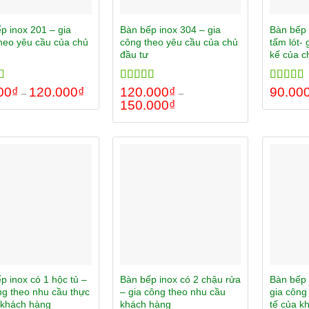
p inox 201 – gia
Bàn bếp inox 304 – gia
Bàn bếp 
heo yêu cầu của chủ
công theo yêu cầu của chủ
tấm lót- 
đầu tư
kế của c
00
5.00
₫
120.000
₫
Rated
120.000
5.00
₫
Rated
90.00
5.
–
–
 5
out of 5
out of 5
150.000
₫
p inox có 1 hộc tủ –
Bàn bếp inox có 2 chậu rửa
Bàn bếp 
ng theo nhu cầu thực
– gia công theo nhu cầu
gia công
 khách hàng
khách hàng
tế của k