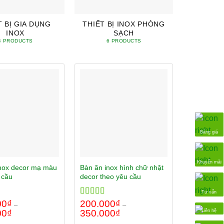
T BỊ GIA DỤNG
THIẾT BỊ INOX PHÒNG
INOX
SẠCH
4 PRODUCTS
6 PRODUCTS
Bảng giá
Khuyến mãi
inox decor mạ màu
Bàn ăn inox hình chữ nhật
 cầu
decor theo yêu cầu
Tư vấn
00
00
₫
Rated
200.000
5.00
₫
–
–
out of 5
Liên hệ
00
₫
350.000
₫