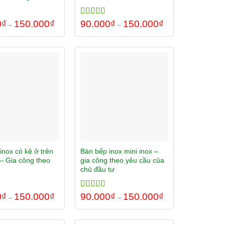
0
00
₫
150.000
₫
Rated
90.000
5.00
₫
150.000
₫
–
–
out of 5
inox có kệ ở trên
Bàn bếp inox mini inox –
– Gia công theo
gia công theo yêu cầu của
chủ đầu tư
0
00
₫
150.000
₫
Rated
90.000
5.00
₫
150.000
₫
–
–
out of 5