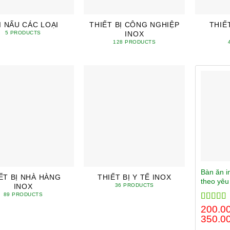
I NẤU CÁC LOẠI
THIẾT BỊ CÔNG NGHIỆP
THIẾ
INOX
5 PRODUCTS
128 PRODUCTS
Bàn ăn 
ẾT BỊ NHÀ HÀNG
THIẾT BỊ Y TẾ INOX
theo yêu
INOX
36 PRODUCTS
89 PRODUCTS
Rated
200.0
5.
out of 5
350.0