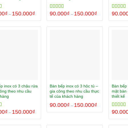
00
5.00
₫
150.000
₫
Rated
90.000
5.00
₫
150.000
₫
Rated
90.00
5.
–
–
 5
out of 5
out of 5
p inox có 3 chậu rửa
Bàn bếp inox có 3 hộc tủ –
Bàn bếp 
công theo nhu cầu
gia công theo nhu cầu thực
mặt bàn 
 hàng
tế của khách hàng
thiết kế
90.000
₫
150.000
₫
–
00
5.00
₫
150.000
₫
Rated
90.00
5.
–
 5
out of 5