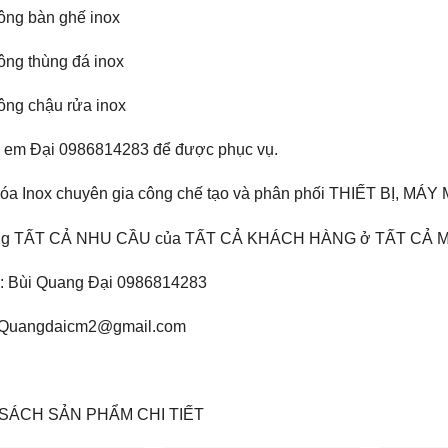
ông bàn ghế inox
ông thùng đá inox
ông chậu rửa inox
ệ em Đại 0986814283 để được phục vụ.
óa Inox chuyên gia công chế tạo và phân phối THIẾT BỊ, MÁY 
ng TẤT CẢ NHU CẦU của TẤT CẢ KHÁCH HÀNG ở TẤT CẢ M
ệ: Bùi Quang Đại 0986814283
 Quangdaicm2@gmail.com
SÁCH SẢN PHẨM CHI TIẾT