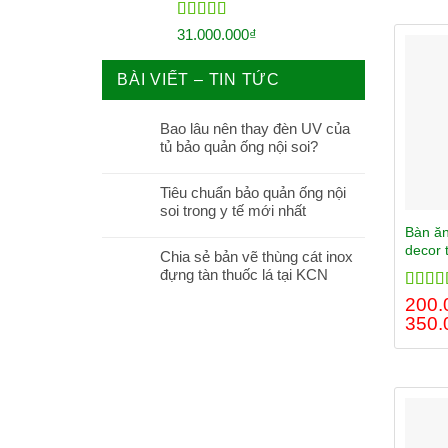
Rated
5.00
31.000.000
₫
out of 5
BÀI VIẾT – TIN TỨC
Bao lâu nên thay đèn UV của
tủ bảo quản ống nội soi?
Tiêu chuẩn bảo quản ống nội
soi trong y tế mới nhất
Bàn ăn
decor 
Chia sẻ bản vẽ thùng cát inox
đựng tàn thuốc lá tại KCN
Rated
200.
out of
350.