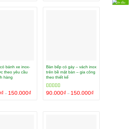
Lên đầu
có bánh xe inox-
Bàn bếp có gáy – vách inox
ớc theo yêu cầu
trên bề mặt bàn – gia công
ch hàng
theo thiết kế
0
00
₫
150.000
₫
Rated
90.000
5.00
₫
150.000
₫
–
–
out of 5