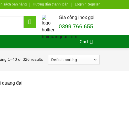
nh sách bán hàng
Hướng dẫn thanh toán
Login / Register
Gia công inox gọi
0399.766.655
Cart
ing 1–40 of 326 results