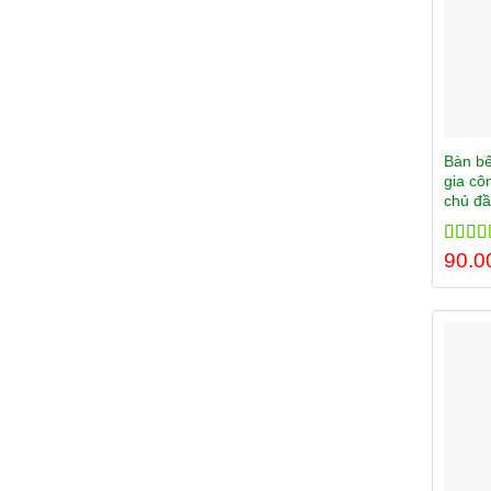
Bàn bế
gia cô
chủ đầ
Rated
90.0
out of