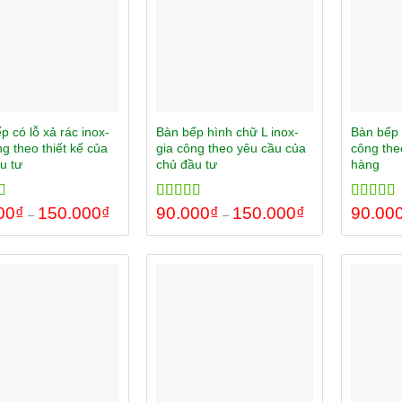
p có lỗ xả rác inox-
Bàn bếp hình chữ L inox-
Bàn bếp 
ng theo thiết kế của
gia công theo yêu cầu của
công the
u tư
chủ đầu tư
hàng
00
5.00
₫
150.000
₫
Rated
90.000
5.00
₫
150.000
₫
Rated
90.00
5.
–
–
 5
out of 5
out of 5