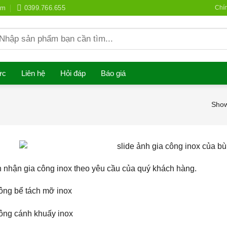
om
0399.766.655
Chí
earch
r:
ức
Liên hệ
Hỏi đáp
Báo giá
Show
nhận gia công inox theo yêu cầu của quý khách hàng.
ông bể tách mỡ inox
ông cánh khuấy inox