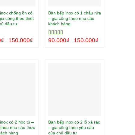
inox chống ồn có
Bàn bếp inox có 1 chậu rửa
gia công theo thiết
– gia công theo nhu cầu
hủ đầu tư
khách hàng
0
00
₫
150.000
₫
Rated
90.000
5.00
₫
150.000
₫
–
–
out of 5
inox có 2 hộc tủ –
Bàn bếp inox có 2 lỗ xả rác
 theo nhu cầu thực
– gia công theo yêu cầu
hách hàng
của chủ đầu tư