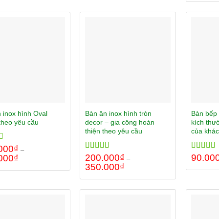
 inox hình Oval
Bàn ăn inox hình tròn
Bàn bếp 
theo yêu cầu
decor – gia công hoàn
kích thư
thiện theo yêu cầu
của khá
000
5.00
₫
–
 5
Rated
200.000
5.00
₫
Rated
90.00
5.
000
₫
–
out of 5
out of 5
350.000
₫