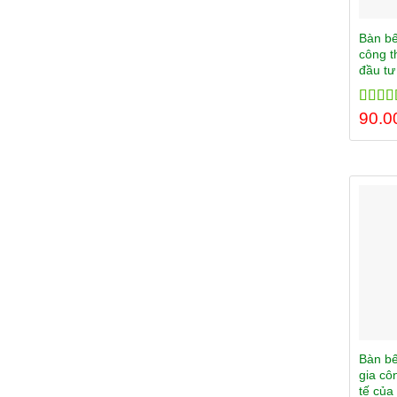
Bàn bế
công t
đầu tư
Rated
90.0
out of
Bàn bế
gia cô
tế của