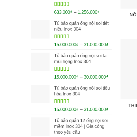
Rated
5.00
633.000
₫
–
1.256.000
₫
NỒ
out of 5
Tủ bảo quản ống nội soi tiết
niệu Inox 304
Rated
5.00
15.000.000
₫
–
31.000.000
₫
out of 5
Tủ bảo quản ống nội soi tai
mũi họng Inox 304
Rated
5.00
15.000.000
₫
–
30.000.000
₫
out of 5
Tủ bảo quản ống nội soi tiêu
hóa Inox 304
THI
Rated
5.00
15.000.000
₫
–
31.000.000
₫
out of 5
Tủ bảo quản 12 ống nội soi
mềm inox 304 | Gia công
theo yêu cầu