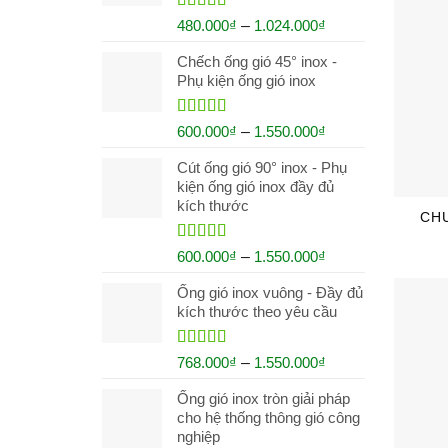
Rated
5.00
480.000
₫
–
1.024.000
₫
out of 5
Chếch ống gió 45° inox -
Phụ kiện ống gió inox
Rated
5.00
600.000
₫
–
1.550.000
₫
out of 5
Cút ống gió 90° inox - Phụ
kiện ống gió inox đầy đủ
kích thước
CH
Rated
5.00
600.000
₫
–
1.550.000
₫
out of 5
Ống gió inox vuông - Đầy đủ
kích thước theo yêu cầu
Rated
5.00
768.000
₫
–
1.550.000
₫
out of 5
Ống gió inox tròn giải pháp
cho hệ thống thông gió công
nghiệp