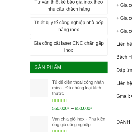
Tư vấn thiết kế báo giá inox theo
+ Gia c
nhu cầu khách hàng
+ Gia c
Thiết bị y tế công nghiệp nhà bếp
bằng inox
+ Gia c
Gia công cắt laser CNC chấn gấp
Liên h
inox
Bách H
SẢN PHẨM
Đáp ứ
Tủ để điện thoại công nhân
Liên h
mica - Đủ chủng loại kích
thước
Gmail:
Rated
5.00
550.000
₫
–
850.000
₫
out of 5
Van chia gió inox - Phụ kiện
DANH 
ống gió công nghiệp