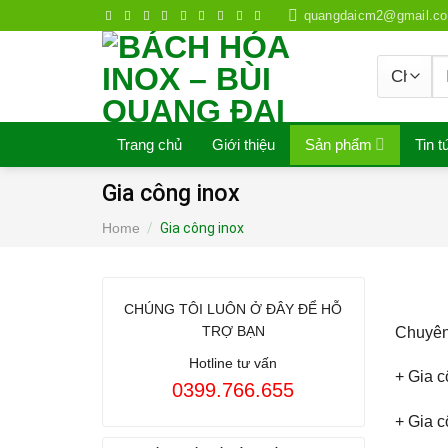
Skip
quangdaicm2@gmail.c
to
content
S
fo
Trang chủ
Giới thiệu
Sản phẩm
Tin t
Gia công inox
Home
/
Gia công inox
CHÚNG TÔI LUÔN Ở ĐÂY ĐỂ HỖ
TRỢ BẠN
Chuyên 
Hotline tư vấn
+ Gia c
0399.766.655
+ Gia c