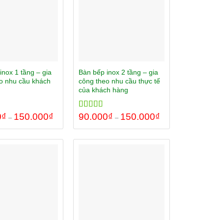
inox 1 tầng – gia
Bàn bếp inox 2 tầng – gia
o nhu cầu khách
công theo nhu cầu thực tế
của khách hàng
0
00
₫
150.000
₫
Rated
90.000
5.00
₫
150.000
₫
–
–
out of 5