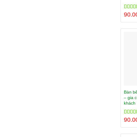
Rated
90.0
out of
Bàn bế
– gia 
khách
Rated
90.0
out of