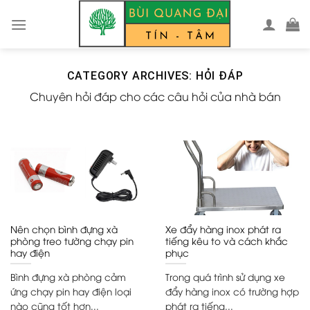
Skip
to
content
CATEGORY ARCHIVES:
HỎI ĐÁP
Chuyên hỏi đáp cho các câu hỏi của nhà bán
Nên chọn bình đựng xà
Xe đẩy hàng inox phát ra
phòng treo tường chạy pin
tiếng kêu to và cách khắc
hay điện
phục
Bình đựng xà phòng cảm
Trong quá trình sử dụng xe
ứng chạy pin hay điện loại
đẩy hàng inox có trường hợp
nào cũng tốt hơn...
phát ra tiếng...