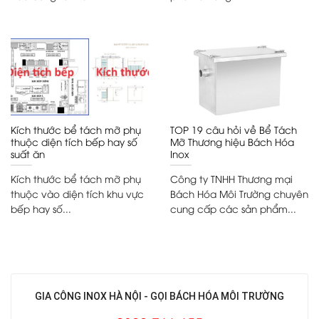
Kích thước bể tách mỡ phụ
TOP 19 câu hỏi về Bể Tách
thuộc diện tích bếp hay số
Mỡ Thương hiệu Bách Hóa
suất ăn
Inox
Kích thước bể tách mỡ phụ
Công ty TNHH Thương mại
thuộc vào diện tích khu vực
Bách Hóa Môi Trường chuyên
bếp hay số...
cung cấp các sản phẩm...
GIA CÔNG INOX HÀ NỘI - GỌI BÁCH HÓA MÔI TRƯỜNG