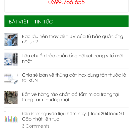
0399.766.655
BÀI VIẾT – TIN TỨC
Bao lâu nên thay đèn UV của tủ bảo quản ống
nội soi?
Tiêu chuẩn bảo quản ống nội soi trong y tế mới
nhất
Chia sẻ bản vẽ thùng cát inox đựng tàn thuốc lá
tại KCN
Bản vẽ hàng rào chắn có tấm mica trong tại
trung tâm thương mại
Giá inox nguyên liệu hôm nay | Inox 304 Inox 201
Cập nhật liên tục
3
Comments