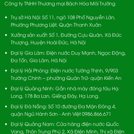
Công ty TNHH Thương mại Bách Hóa Môi Trường
Trụ sở Hà Nội:
Số 11, ngõ 108 Phố Nguyễn Lân,
Phường Phương Liệt, Quận Thanh Xuân
Xưởng sản xuất:
Số 1, Đường Cựu Quán, Xã Đức
Thượng, Huyện Hoài Đức, Hà Nội
Đại lý Gia Lâm:
Điện nước Duy Mạnh, Ngọc Động,
Đa Tốn, Gia Lâm, Hà Nội
Đại lý Hải Phòng:
Điện nước Tường Thịnh, 9/903
Trường Chinh – phường Quán Trữ- quận Kiến An
Đại lý Quảng Ninh:
Gần nhà máy đóng tàu Hạ
Long, 178 Ba Lan, Giếng Đáy, Hạ Long.
Đại lý Đà Nẵng
: Số 10 đường Đa Mặn Đông 4,
quận Ngũ Hành Sơn - Anh Việt 0986.866.671
Đại lý Quảng Nam
: Cửa hàng điện nước Quốc
Vang, Thôn Trung Phú 2, Xã Điện Minh, Thị xã Điện