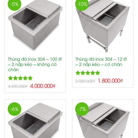
-5%
-10%
Thùng đá inox 304 – 100 lít
Thùng đá inox 304 – 12 lít
– 2 nắp kéo – không có
– 2 nắp kéo – có chân
chân
5.00
1.800.000
₫
Rated
2.000.000
₫
5.00
4.000.000
₫
out of 5
Rated
4.200.000
₫
out of 5
-6%
-7%