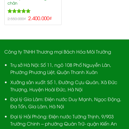
chân
5.00
2.400.000
₫
Rated
2.550.000
₫
out of 5
Công ty TNHH Thương mại Bách Hóa Môi Trường
Trụ sở Hà Nội:
Số 11, ngõ 108 Phố Nguyễn Lân,
Phường Phương Liệt, Quận Thanh Xuân
Xưởng sản xuất:
Số 1, Đường Cựu Quán, Xã Đức
Thượng, Huyện Hoài Đức, Hà Nội
Đại lý Gia Lâm:
Điện nước Duy Mạnh, Ngọc Động,
Đa Tốn, Gia Lâm, Hà Nội
Đại lý Hải Phòng:
Điện nước Tường Thịnh, 9/903
Trường Chinh – phường Quán Trữ- quận Kiến An