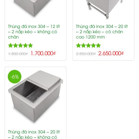
Thùng đá inox 304 – 12 lít
Thùng đá inox 304 – 20 lít
– 2 nắp kéo – không có
– 2 nắp kéo – có chân
chân
cao 1200 mm
5.00
1.700.000
₫
5.00
2.650.000
₫
Rated
Rated
1.800.000
₫
2.850.000
₫
out of 5
out of 5
-6%
Thùng đá inox 304 – 20 lít
– 2 nắp kéo – không có