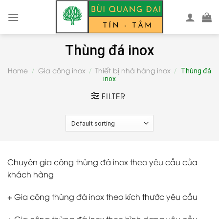
Skip
to
content
Thùng đá inox
Home
Gia công inox
Thiết bị nhà hàng inox
/
/
/
Thùng đá
inox
FILTER
Chuyên gia công thùng đá inox theo yêu cầu của
khách hàng
+ Gia công thùng đá inox theo kích thước yêu cầu