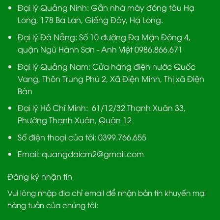
Đại lý Quảng Ninh:
Gần nhà máy đóng tàu Hạ
Long, 178 Ba Lan, Giếng Đáy, Hạ Long.
Đại lý Đà Nẵng
: Số 10 đường Đa Mặn Đông 4,
quận Ngũ Hành Sơn - Anh Việt 0986.866.671
Đại lý Quảng Nam
: Cửa hàng điện nước Quốc
Vang, Thôn Trung Phú 2, Xã Điện Minh, Thị xã Điện
Bàn
Đại lý Hồ Chí Minh:
61/12/32 Thạnh Xuân 33,
Phường Thạnh Xuân, Quận 12
Số điện thoại của tôi: 0399.766.655
Email:
quangdaicm2@gmail.com
Đăng ký nhận tin
Vui lòng nhập địa chỉ email để nhận bản tin khuyến mại
hàng tuần của chúng tôi: