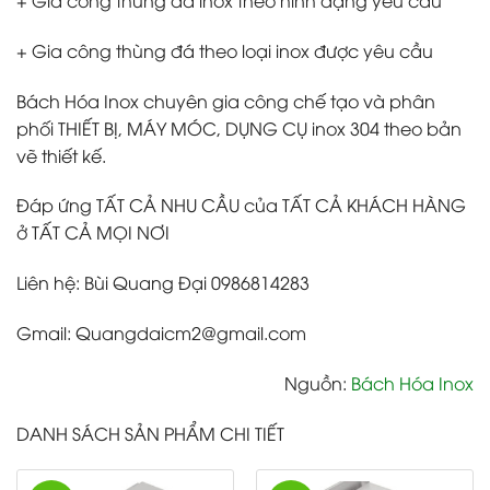
+ Gia công thùng đá inox theo hình dạng yêu cầu
+ Gia công thùng đá theo loại inox được yêu cầu
Bách Hóa Inox chuyên gia công chế tạo và phân
phối THIẾT BỊ, MÁY MÓC, DỤNG CỤ inox 304 theo bản
vẽ thiết kế.
Đáp ứng TẤT CẢ NHU CẦU của TẤT CẢ KHÁCH HÀNG
ở TẤT CẢ MỌI NƠI
Liên hệ: Bùi Quang Đại 0986814283
Gmail: Quangdaicm2@gmail.com
Nguồn:
Bách Hóa Inox
DANH SÁCH SẢN PHẨM CHI TIẾT