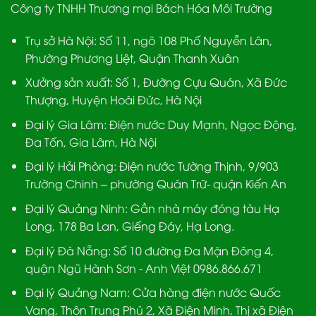
Công ty TNHH Thương mại Bách Hóa Môi Trường
Trụ sở Hà Nội:
Số 11, ngõ 108 Phố Nguyễn Lân,
Phường Phương Liệt, Quận Thanh Xuân
Xưởng sản xuất:
Số 1, Đường Cựu Quán, Xã Đức
Thượng, Huyện Hoài Đức, Hà Nội
Đại lý Gia Lâm:
Điện nước Duy Mạnh, Ngọc Động,
Đa Tốn, Gia Lâm, Hà Nội
Đại lý Hải Phòng:
Điện nước Tường Thịnh, 9/903
Trường Chinh – phường Quán Trữ- quận Kiến An
Đại lý Quảng Ninh:
Gần nhà máy đóng tàu Hạ
Long, 178 Ba Lan, Giếng Đáy, Hạ Long.
Đại lý Đà Nẵng
: Số 10 đường Đa Mặn Đông 4,
quận Ngũ Hành Sơn - Anh Việt 0986.866.671
Đại lý Quảng Nam
: Cửa hàng điện nước Quốc
Vang, Thôn Trung Phú 2, Xã Điện Minh, Thị xã Điện