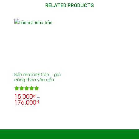
RELATED PRODUCTS
Bản mã inox tròn – gia
công theo yêu cầu
15.000
₫
5.00
Rated
–
176.000
₫
out of 5