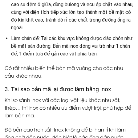
cao su đệm ở giữa, dùng bulong và ecu ép chặt vào nhau,
cùng với diện tích tiếp xúc lớn tạo thành một bề mặt có
độ kín khít cao, tránh dò rỉ các chất trong đường ống ra
ngoài.
Làm chân đế: Tại các khu vực không được đào chôn như
bề mặt sân đường. Bản mã inox đóng vai trò như 1 chân
đế, 1 điểm tựa để gắn các vật phía trên.
Có rất nhiều biến thể bản mã vuông cho các nhu
cầu khác nhau.
3. Tại sao bản mã lại được làm bằng inox
Khi so sánh inox với các loại vật liệu khác như sắt,
thép… thì inox có nhiều ưu điểm vượt trội, phù hợp để
làm bản mã.
Độ bền cao hơn sắt: Inox không dễ bị han rỉ khi làm
ống chờ dẫn nước, đặc biệt là các ống dẫn nước