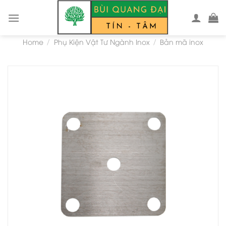
Skip
to
content
Home
Phụ Kiện Vật Tư Ngành Inox
Bản mã inox
/
/