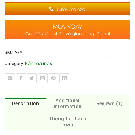
0399.766.655
MUA NGAY
Gọi điện xác nhận và giao hàng tận nơi
SKU:
N/A
Bản mã inox
Category:
Additional
Description
Reviews (1)
information
Thông tin thanh
toán