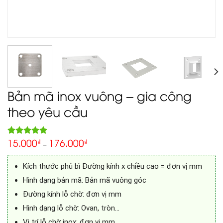
Bản mã inox vuông – gia công
theo yêu cầu
15.000
176.000
5.00
₫
₫
Rated
1
–
out of 5
based on
customer
Kích thước phủ bì Đường kính x chiều cao = đơn vị mm
rating
Hình dạng bản mã: Bản mã vuông góc
Đường kính lỗ chờ: đơn vị mm
Hình dạng lỗ chờ: Ovan, tròn…
Vị trí lỗ chờ inox: đơn vị mm