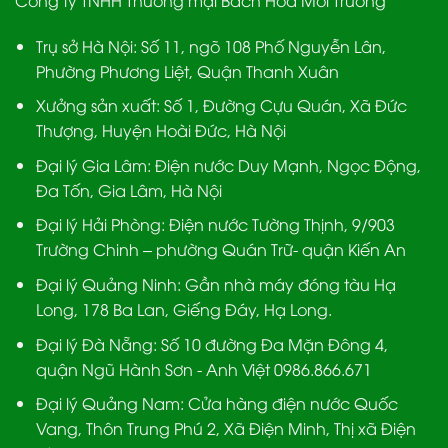
Trụ sở Hà Nội:
Số 11, ngõ 108 Phố Nguyễn Lân,
Phường Phương Liệt, Quận Thanh Xuân
Xưởng sản xuất:
Số 1, Đường Cựu Quán, Xã Đức
Thượng, Huyện Hoài Đức, Hà Nội
Đại lý Gia Lâm:
Điện nước Duy Mạnh, Ngọc Động,
Đa Tốn, Gia Lâm, Hà Nội
Đại lý Hải Phòng:
Điện nước Tường Thịnh, 9/903
Trường Chinh – phường Quán Trữ- quận Kiến An
Đại lý Quảng Ninh:
Gần nhà máy đóng tàu Hạ
Long, 178 Ba Lan, Giếng Đáy, Hạ Long.
Đại lý Đà Nẵng
: Số 10 đường Đa Mặn Đông 4,
quận Ngũ Hành Sơn - Anh Việt 0986.866.671
Đại lý Quảng Nam
: Cửa hàng điện nước Quốc
Vang, Thôn Trung Phú 2, Xã Điện Minh, Thị xã Điện