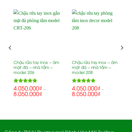
Chậu rửa tay inox – âm
Chậu rửa tay inox – âm
mặt đá – nhà tắm –
mặt đá – nhà tắm –
model 206
model 208
4.050.000
₫
4.050.000
₫
5.00
5.00
Rated
Rated
–
–
8.050.000
₫
8.050.000
₫
out of 5
out of 5
Công ty TNHH Thương mại Bách Hóa Môi Trường