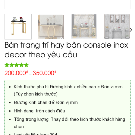
Bàn trang trí hay bàn console inox
decor theo yêu cầu
200.000
350.000
5.00
₫
₫
Rated
1
–
out of 5
based on
customer
Kích thước phủ bì Đường kính x chiều cao = Đơn vị mm
rating
(Tùy chọn kích thước)
Đường kính chân đế: Đơn vị mm
Hình dạng: tròn cách điệu
Tổng trọng lượng: Thay đổi theo kích thước khách hàng
chọn