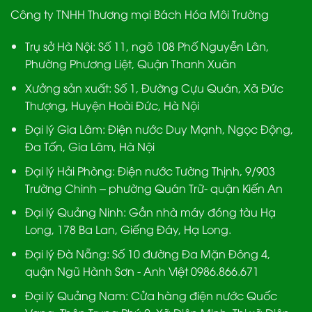
Công ty TNHH Thương mại Bách Hóa Môi Trường
Trụ sở Hà Nội:
Số 11, ngõ 108 Phố Nguyễn Lân,
Phường Phương Liệt, Quận Thanh Xuân
Xưởng sản xuất:
Số 1, Đường Cựu Quán, Xã Đức
Thượng, Huyện Hoài Đức, Hà Nội
Đại lý Gia Lâm:
Điện nước Duy Mạnh, Ngọc Động,
Đa Tốn, Gia Lâm, Hà Nội
Đại lý Hải Phòng:
Điện nước Tường Thịnh, 9/903
Trường Chinh – phường Quán Trữ- quận Kiến An
Đại lý Quảng Ninh:
Gần nhà máy đóng tàu Hạ
Long, 178 Ba Lan, Giếng Đáy, Hạ Long.
Đại lý Đà Nẵng
: Số 10 đường Đa Mặn Đông 4,
quận Ngũ Hành Sơn - Anh Việt 0986.866.671
Đại lý Quảng Nam
: Cửa hàng điện nước Quốc