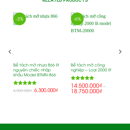
RELATED PRODUCTS
-3%
-6%
Bể tách mỡ nhựa 866 lít
Bể tách mỡ công
nguyên chiếc nhập
nghiệp – Loại 2000 lít
khẩu Model BTMN-866
14.500.000
₫
5.00
Rated
–
5.00
6.300.000
₫
18.750.000
₫
out of 5
Rated
6.500.000
₫
out of 5