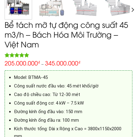
Bể tách mỡ tự động công suất 45
m3/h – Bách Hóa Môi Trường –
Việt Nam
205.000.000
345.000.000
5.00
₫
₫
Rated
1
–
out of 5
based on
customer
Model: BTMA-45
rating
Công suất nước đầu vào: 45 mét khối/giờ
Cao độ chiều cao: Từ 12-30 mét
Công suất động cơ: 4 kW – 7.5 kW
Đường kính ống đầu vào: 150 mm
Đường kính ống đầu ra: 100 mm
Kích thước tổng: Dài x Rộng x Cao = 3800x1150x2000
mm