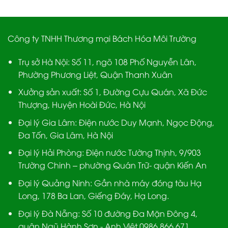
Công ty TNHH Thương mại Bách Hóa Môi Trường
Trụ sở Hà Nội:
Số 11, ngõ 108 Phố Nguyễn Lân,
Phường Phương Liệt, Quận Thanh Xuân
Xưởng sản xuất:
Số 1, Đường Cựu Quán, Xã Đức
Thượng, Huyện Hoài Đức, Hà Nội
Đại lý Gia Lâm:
Điện nước Duy Mạnh, Ngọc Động,
Đa Tốn, Gia Lâm, Hà Nội
Đại lý Hải Phòng:
Điện nước Tường Thịnh, 9/903
Trường Chinh – phường Quán Trữ- quận Kiến An
Đại lý Quảng Ninh:
Gần nhà máy đóng tàu Hạ
Long, 178 Ba Lan, Giếng Đáy, Hạ Long.
Đại lý Đà Nẵng
: Số 10 đường Đa Mặn Đông 4,
quận Ngũ Hành Sơn - Anh Việt 0986.866.671