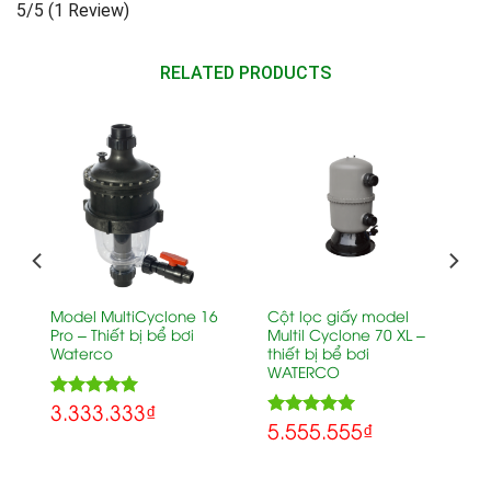
5/5
(1 Review)
RELATED PRODUCTS
c
Model MultiCyclone 16
Cột lọc giấy model
Pro – Thiết bị bể bơi
Multil Cyclone 70 XL –
Waterco
thiết bị bể bơi
WATERCO
3.333.333
₫
5.00
Rated
5.555.555
₫
5.00
out of 5
Rated
out of 5