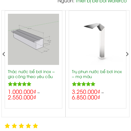
Nguồn
:
Thiết bị bể bơi Waterco
Thác nước bể bơi inox –
Trụ phun nước bể bơi inox
gia công theo yêu cầu
– mạ màu
1.000.000
₫
3.250.000
₫
5.00
5.00
Rated
Rated
–
–
2.550.000
₫
6.850.000
₫
out of 5
out of 5