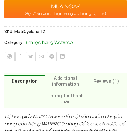
MUA NGAY
Gọi điện xác nhận và giao hàng tận nơi
SKU:
MutilCyclone 12
Bình lọc hãng Waterco
Category:
Additional
Description
Reviews (1)
information
Thông tin thanh
toán
Cột lọc giấy Multil Cyclone là một sản phẩm chuyên
dụng của hãng WATERCO dùng để lọc sạch nước bể
bơi, giữ nước của bể bơi luôn ở trạng thái tốt nhất.