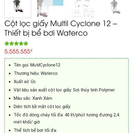
Cột lọc giấy Multil Cyclone 12 –
Thiết bị bể bơi Waterco
5.555.555
5.00
₫
Rated
1
out of 5
based on
customer
Tên gọi: MutilCyclone12
rating
Thương hiệu: Waterco
Xuất xứ: Úc
Vật liệu sản xuất cột lọc giấy: Sợi thủy tinh Polymer
Màu sắc: Xanh Xám
Diện tích bề mặt cột lọc giấy:
Tốc độ dòng chảy tối đa: 40 lít/phút tương đương 2,4
mét khối/ giờ.
Thể tích bể bơi tối đa: