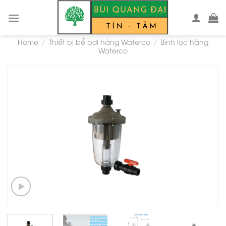
Skip
to
content
Home
Thiết bị bể bơi hãng Waterco
Bình lọc hãng
/
/
Waterco