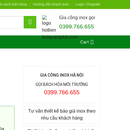
nh sách bán hàng
Hướng dẫn thanh toán
Login / Register
Gia công inox gọi
0399.766.655
Cart
GIA CÔNG INOX HÀ NỘI
GỌI BÁCH HÓA MÔI TRƯỜNG
0399.766.655
Tư vấn thiết kế báo giá inox theo
nhu cầu khách hàng
óa