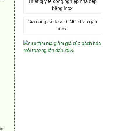
Thiết bị y tế công nghiệp nhà bếp
bằng inox
Gia công cắt laser CNC chấn gấp
inox
ới