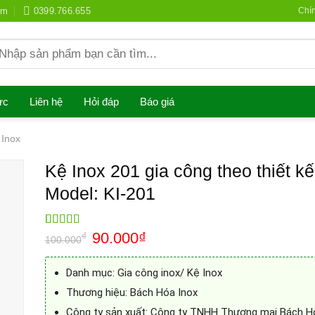
om
0399.766.655
Chí
earch
r:
ức
Liên hệ
Hỏi đáp
Báo giá
 Inox
Kệ Inox 201 gia công theo thiết kế
Model: KI-201
90.000
₫
Rated
1
5.00
₫
100.000
out of 5
based on
customer
Danh mục: Gia công inox/ Kệ Inox
rating
Thương hiệu: Bách Hóa Inox
Công ty sản xuất: Công ty TNHH Thương mại Bách H