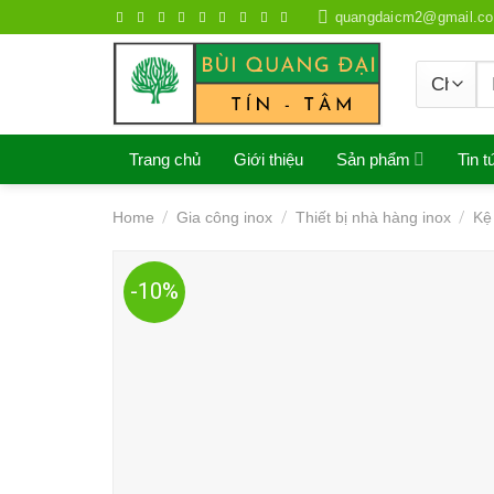
Skip
quangdaicm2@gmail.c
to
content
S
fo
Trang chủ
Giới thiệu
Sản phẩm
Tin t
Home
/
Gia công inox
/
Thiết bị nhà hàng inox
/
Kệ
-10%