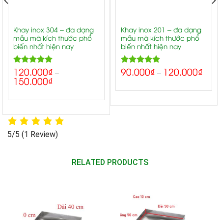
Khay inox 304 – đa dạng
Khay inox 201 – đa dạng
mẫu mã kích thước phổ
mẫu mã kích thước phổ
biến nhất hiện nay
biến nhất hiện nay
120.000
₫
90.000
₫
120.000
₫
5.00
5.00
Rated
Rated
–
–
150.000
₫
out of 5
out of 5
5/5
(1 Review)
RELATED PRODUCTS