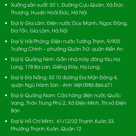
Xưởng sản xuất:
Số 1, Đường Cựu Quán, Xã Đức
Thượng, Huyện Hoài Đức, Hà Nội
Đại lý Gia Lâm:
Điện nước Duy Mạnh, Ngọc Động,
Đa Tốn, Gia Lâm, Hà Nội
Đại lý Hải Phòng:
Điện nước Tường Thịnh, 9/903
Trường Chinh – phường Quán Trữ- quận Kiến An
Đại lý Quảng Ninh:
Gần nhà máy đóng tàu Hạ
Long, 178 Ba Lan, Giếng Đáy, Hạ Long.
Đại lý Đà Nẵng
: Số 10 đường Đa Mặn Đông 4,
quận Ngũ Hành Sơn - Anh Việt 0986.866.671
Đại lý Quảng Nam
: Cửa hàng điện nước Quốc
Vang, Thôn Trung Phú 2, Xã Điện Minh, Thị xã Điện
Bàn
Đại lý Hồ Chí Minh:
61/12/32 Thạnh Xuân 33,
Phường Thạnh Xuân, Quận 12