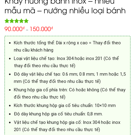
Khay nướng bánh inox – nhiều
mẫu mã – nướng nhiều loại bánh
90.000
150.000
5.00
₫
₫
Rated
1
–
out of 5
based on
customer
Kích thước tổng thể: Dài x rộng x cao = Thay đổi theo
rating
nhu cầu khách hàng
Loại vật liệu chế tạo: Inox 304 hoặc inox 201 (Có thể
thay đổi theo nhu cầu thực tế)
Độ dày vật liệu chế tạo: 0.6 mm; 0.8 mm; 1 mm hoặc 1,5
mm (Có thể thay đổi theo nhu cầu thực tế)
Khung hộp gia cố phía trên: Có hoặc không (Có thể thay
đổi theo nhu cầu thực tế)
Kích thước khung hộp gia cố tiêu chuẩn: 10×10 mm
Độ dày khung hộp gia cố tiêu chuẩn: 0,8 mm.
Vật liệu chế tạo khung hộp gia cố: Inox 304 hoặc inox
201 (Có thể thay đổi theo nhu cầu thực tế)