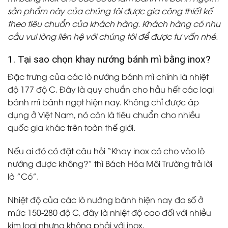
sản phẩm này của chúng tôi được gia công thiết kế
theo tiêu chuẩn của khách hàng. Khách hàng có nhu
cầu vui lòng liên hệ với chúng tôi để được tư vấn nhé.
1. Tại sao chọn khay nướng bánh mì bằng inox?
Đặc trưng của các lò nướng bánh mì chính là nhiệt
độ
177 độ C
. Đây là quy chuẩn cho hầu hết các loại
bánh mì bánh ngọt hiện nay. Không chỉ được áp
dụng ở Việt Nam, nó còn là tiêu chuẩn cho nhiều
quốc gia khác trên toàn thế giới.
Nếu ai đó có đặt câu hỏi “K
hay inox có cho vào lò
nướng được không?” thì Bách Hóa Môi Trường trả lời
là ”Có”.
Nhiệt độ của các lò nướng bánh hiện nay đa số ở
mức 150-280 độ C, đây là nhiệt độ cao đối với nhiều
kim loại nhưng không phải với inox.