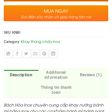
MUA NGAY
Gọi điện xác nhận và giao hàng tận nơi
SKU:
KNBI
Khay thùng chứa inox
Category:
Additional
Description
Reviews (1)
information
Thông tin thanh
toán
Bách Hóa Inox chuyên cung cấp khay nướng bánh
mì bằng inox cho các cơ sở làm bánh mì bánh ngọt…