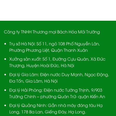
out of 5
Công ty TNHH Thương mại Bách Hóa Môi Trường
Trụ sở Hà Nội:
Số 11, ngõ 108 Phố Nguyễn Lân,
Phường Phương Liệt, Quận Thanh Xuân
Xưởng sản xuất:
Số 1, Đường Cựu Quán, Xã Đức
Thượng, Huyện Hoài Đức, Hà Nội
Đại lý Gia Lâm:
Điện nước Duy Mạnh, Ngọc Động,
Đa Tốn, Gia Lâm, Hà Nội
Đại lý Hải Phòng:
Điện nước Tường Thịnh, 9/903
Trường Chinh – phường Quán Trữ- quận Kiến An
Đại lý Quảng Ninh:
Gần nhà máy đóng tàu Hạ
Long, 178 Ba Lan, Giếng Đáy, Hạ Long.