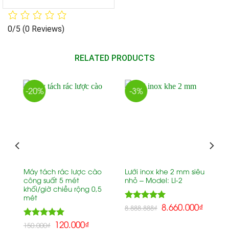
0/5
(0 Reviews)
RELATED PRODUCTS
-20%
-3%
Máy tách rác lược cào
Lưới inox khe 2 mm siêu
h
công suất 5 mét
nhỏ – Model: LI-2
khối/giờ chiều rộng 0,5
mét
5.00
8.660.000
₫
Rated
8.888.888
₫
out of 5
5.00
120.000
₫
Rated
150.000
₫