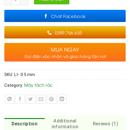
Chat Facebook
0399.766.655
MUA NGAY
Gọi điện xác nhận và giao hàng tận nơi
SKU:
LI- 0.5 mm
Máy tách rác
Category:
Additional
Description
Reviews (1)
information