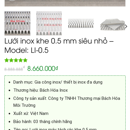
Lưới inox khe 0.5 mm siêu nhỏ –
Model: LI-0.5
8.660.000
₫
5.00
₫
Rated
1
8.888.888
out of 5
based on
customer
Danh mục: Gia công inox/ thiết bị inox đa dụng
rating
Thương hiệu: Bách Hóa Inox
Công ty sản xuất: Công ty TNHH Thương mại Bách Hóa
Môi Trường
Xuất xứ: Việt Nam
Bảo hành: 03 tháng chính hãng
Tên gọi: Lưới inox máy tách rác khe 0.5 mm