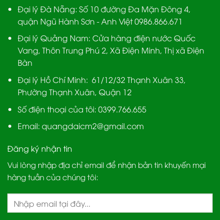
Đại lý Đà Nẵng
: Số 10 đường Đa Mặn Đông 4,
quận Ngũ Hành Sơn - Anh Việt 0986.866.671
Đại lý Quảng Nam
: Cửa hàng điện nước Quốc
Vang, Thôn Trung Phú 2, Xã Điện Minh, Thị xã Điện
Bàn
Đại lý Hồ Chí Minh:
61/12/32 Thạnh Xuân 33,
Phường Thạnh Xuân, Quận 12
Số điện thoại của tôi: 0399.766.655
Email:
quangdaicm2@gmail.com
Đăng ký nhận tin
Vui lòng nhập địa chỉ email để nhận bản tin khuyến mại
hàng tuần của chúng tôi: