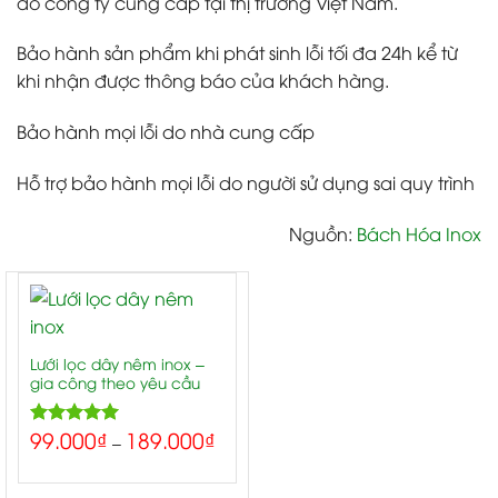
do công ty cung cấp tại thị trường Việt Nam.
Bảo hành sản phẩm khi phát sinh lỗi tối đa 24h kể từ
khi nhận được thông báo của khách hàng.
Bảo hành mọi lỗi do nhà cung cấp
Hỗ trợ bảo hành mọi lỗi do người sử dụng sai quy trình
Nguồn:
Bách Hóa Inox
Lưới lọc dây nêm inox –
gia công theo yêu cầu
99.000
₫
189.000
₫
5.00
Rated
–
out of 5