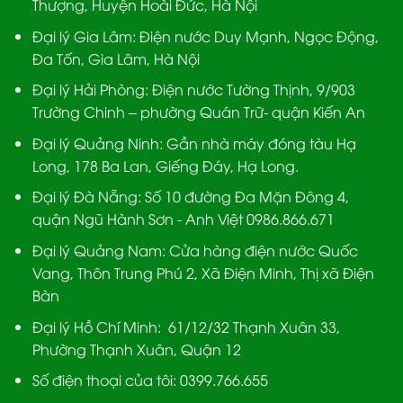
Thượng, Huyện Hoài Đức, Hà Nội
Đại lý Gia Lâm:
Điện nước Duy Mạnh, Ngọc Động,
Đa Tốn, Gia Lâm, Hà Nội
Đại lý Hải Phòng:
Điện nước Tường Thịnh, 9/903
Trường Chinh – phường Quán Trữ- quận Kiến An
Đại lý Quảng Ninh:
Gần nhà máy đóng tàu Hạ
Long, 178 Ba Lan, Giếng Đáy, Hạ Long.
Đại lý Đà Nẵng
: Số 10 đường Đa Mặn Đông 4,
quận Ngũ Hành Sơn - Anh Việt 0986.866.671
Đại lý Quảng Nam
: Cửa hàng điện nước Quốc
Vang, Thôn Trung Phú 2, Xã Điện Minh, Thị xã Điện
Bàn
Đại lý Hồ Chí Minh:
61/12/32 Thạnh Xuân 33,
Phường Thạnh Xuân, Quận 12
Số điện thoại của tôi: 0399.766.655