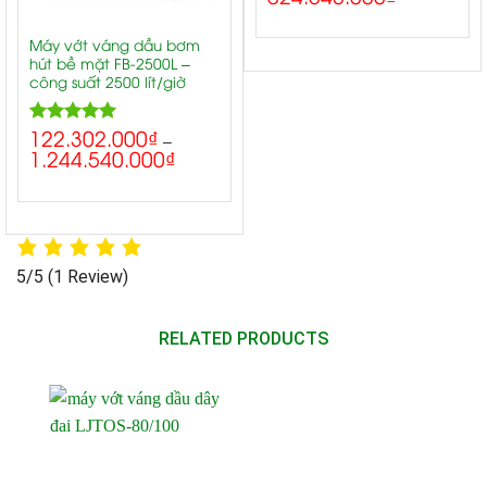
Máy vớt váng dầu bơm
hút bề mặt FB-2500L –
công suất 2500 lít/giờ
122.302.000
₫
5.00
Rated
–
1.244.540.000
₫
out of 5
5/5
(1 Review)
RELATED PRODUCTS