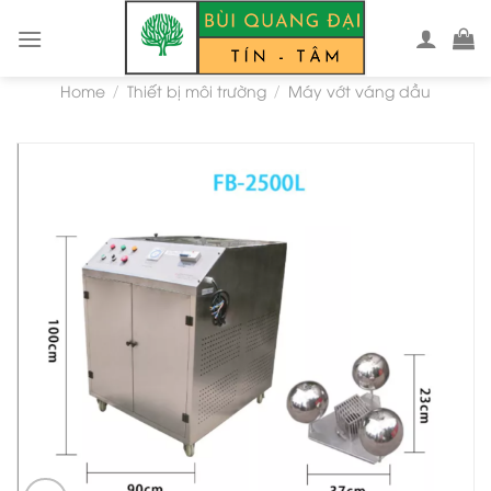
Skip
to
content
Home
Thiết bị môi trường
Máy vớt váng dầu
/
/