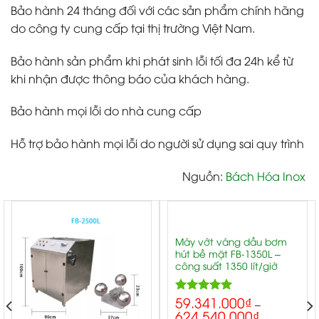
Bảo hành 24 tháng đối với các sản phẩm chính hãng
do công ty cung cấp tại thị trường Việt Nam.
Bảo hành sản phẩm khi phát sinh lỗi tối đa 24h kể từ
khi nhận được thông báo của khách hàng.
Bảo hành mọi lỗi do nhà cung cấp
Hỗ trợ bảo hành mọi lỗi do người sử dụng sai quy trình
Nguồn:
Bách Hóa Inox
Máy vớt váng dầu bơm
hút bề mặt FB-1350L –
công suất 1350 lít/giờ
59.341.000
₫
5.00
Rated
–
624.540.000
₫
out of 5