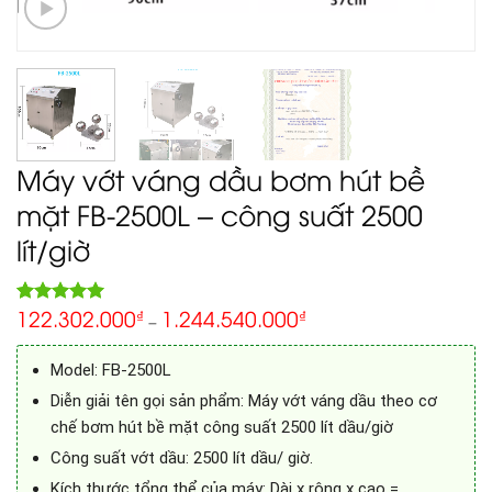
Máy vớt váng dầu bơm hút bề
mặt FB-2500L – công suất 2500
lít/giờ
122.302.000
1.244.540.000
5.00
₫
₫
Rated
1
–
out of 5
based on
customer
Model: FB-2500L
rating
Diễn giải tên gọi sản phẩm: Máy vớt váng dầu theo cơ
chế bơm hút bề mặt công suất 2500 lít dầu/giờ
Công suất vớt dầu: 2500 lít dầu/ giờ.
Kích thước tổng thể của máy: Dài x rộng x cao =