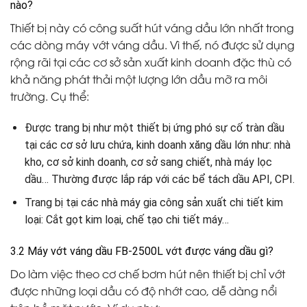
nào?
Thiết bị này có công suất hút váng dầu lớn nhất trong
các dòng máy vớt váng dầu. Vì thế, nó được sử dụng
rộng rãi tại các cơ sở sản xuất kinh doanh đặc thù có
khả năng phát thải một lượng lớn dầu mỡ ra môi
trường. Cụ thể:
Được trang bị như một thiết bị ứng phó sự cố tràn dầu
tại các cơ sở lưu chứa, kinh doanh xăng dầu lớn như: nhà
kho, cơ sở kinh doanh, cơ sở sang chiết, nhà máy lọc
dầu… Thường được lắp ráp với các bể tách dầu API, CPI.
Trang bị tại các nhà máy gia công sản xuất chi tiết kim
loại: Cắt gọt kim loại, chế tạo chi tiết máy…
3.2 Máy vớt váng dầu FB-2500L vớt được váng dầu gì?
Do làm việc theo cơ chế bơm hút nên thiết bị chỉ vớt
được những loại dầu có độ nhớt cao, dễ dàng nổi