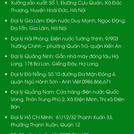
Xưởng sản xuất:
Số 1, Đường Cựu Quán, Xã Đức
Thượng, Huyện Hoài Đức, Hà Nội
Đại lý Gia Lâm:
Điện nước Duy Mạnh, Ngọc Động,
Đa Tốn, Gia Lâm, Hà Nội
Đại lý Hải Phòng:
Điện nước Tường Thịnh, 9/903
Trường Chinh – phường Quán Trữ- quận Kiến An
Đại lý Quảng Ninh:
Gần nhà máy đóng tàu Hạ
Long, 178 Ba Lan, Giếng Đáy, Hạ Long.
Đại lý Đà Nẵng
: Số 10 đường Đa Mặn Đông 4,
quận Ngũ Hành Sơn - Anh Việt 0986.866.671
Đại lý Quảng Nam
: Cửa hàng điện nước Quốc
Vang, Thôn Trung Phú 2, Xã Điện Minh, Thị xã Điện
Bàn
Đại lý Hồ Chí Minh:
61/12/32 Thạnh Xuân 33,
Phường Thạnh Xuân, Quận 12