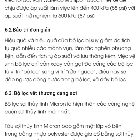
chịu được áp suất làm việc lên đến 400 kPa (58 psi) với
áp suất thử nghiệm là 600 kPa (87 psi)
6.2 Bảo trì đơn giản
Hiệu quả và hiệu quả của bộ lọc bị suy giảm do tích
tụ quá nhiều các mảnh vụn, làm tắc nghẽn phương
tiện, dẫn đến tích tụ áp suất và lưu thông kém. Việc vệ
sinh bộ lọc chỉ cần xoay cần gạt Đa cổng của bộ lọc
từ vị trí “bộ lọc” sang vị trí “rửa ngược”, điều này sẽ
đảo ngược dòng nước trong bộ lọc, xả đáy bộ lọc
6.3. Bộ lọc vết thương dạng sợi
Bộ lọc sợi thủy tinh Micron là hiện thân của công nghệ
cuộn sợi thủy tinh mới nhất.
Tàu sợi thủy tinh Micron bao gồm một lớp vỏ bên
trong bằng nhựa polyester được gia cố bằng sợi thủy