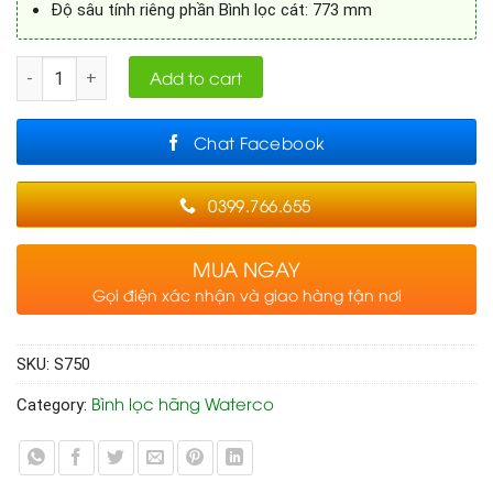
Độ sâu tính riêng phần Bình lọc cát: 773 mm
Quantity
Add to cart
Chat Facebook
0399.766.655
MUA NGAY
Gọi điện xác nhận và giao hàng tận nơi
SKU:
S750
Bình lọc hãng Waterco
Category: