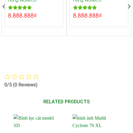
8.888.888
₫
8.888.888
₫
5.00
5.00
Rated
Rated
out of 5
out of 5
0/5
(0 Reviews)
RELATED PRODUCTS