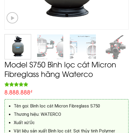
Model S750 Bình lọc cát Micron
Fibreglass hãng Waterco
8.888.888
5.00
₫
Rated
1
out of 5
based on
customer
Tên gọi: Bình lọc cát Micron Fibreglass S750
rating
Thương hiệu: WATERCO
Xuất xứ:Úc
Vật liệu sản xuất Bình lọc cát: Sợi thủy tinh Polymer