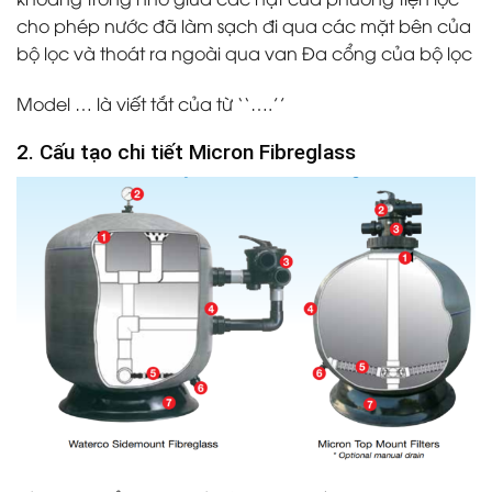
cho phép nước đã làm sạch đi qua các mặt bên của
bộ lọc và thoát ra ngoài qua van Đa cổng của bộ lọc
Model … là viết tắt của từ ‘‘….’’
2. Cấu tạo chi tiết Micron Fibreglass