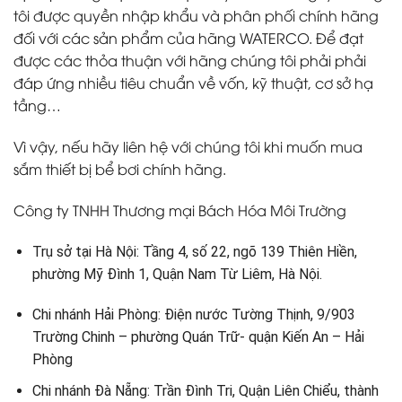
tôi được quyền nhập khẩu và phân phối chính hãng
đối với các sản phẩm của hãng WATERCO. Để đạt
được các thỏa thuận với hãng chúng tôi phải phải
đáp ứng nhiều tiêu chuẩn về vốn, kỹ thuật, cơ sở hạ
tầng…
Vì vậy, nếu hãy liên hệ với chúng tôi khi muốn mua
sắm thiết bị bể bơi chính hãng.
Công ty TNHH Thương mại Bách Hóa Môi Trường
Trụ sở tại Hà Nội: Tầng 4, số 22, ngõ 139 Thiên Hiền,
phường Mỹ Đình 1, Quận Nam Từ Liêm, Hà Nội.
Chi nhánh Hải Phòng: Điện nước Tường Thịnh, 9/903
Trường Chinh – phường Quán Trữ- quận Kiến An – Hải
Phòng
Chi nhánh Đà Nẵng: Trần Đình Tri, Quận Liên Chiểu, thành