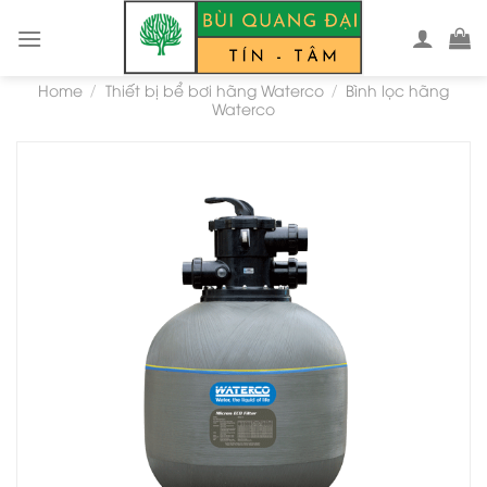
Skip
to
content
Home
Thiết bị bể bơi hãng Waterco
Bình lọc hãng
/
/
Waterco