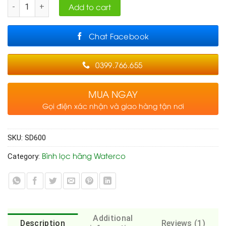
Quantity
Add to cart
Chat Facebook
0399.766.655
MUA NGAY
Gọi điện xác nhận và giao hàng tận nơi
SKU:
SD600
Bình lọc hãng Waterco
Category:
Additional
Description
Reviews (1)