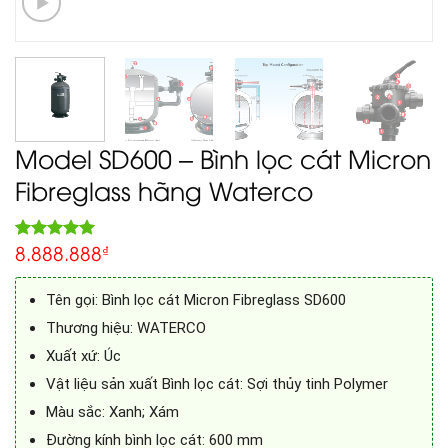
Model SD600 – Bình lọc cát Micron
Fibreglass hãng Waterco
8.888.888
5.00
₫
Rated
1
out of 5
based on
customer
Tên gọi: Bình lọc cát Micron Fibreglass SD600
rating
Thương hiệu: WATERCO
Xuất xứ: Úc
Vật liệu sản xuất Bình lọc cát: Sợi thủy tinh Polymer
Màu sắc: Xanh; Xám
Đường kính bình lọc cát: 600 mm