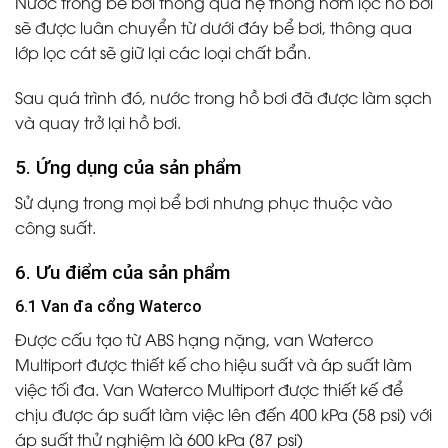
Nước trong bể bơi thông qua hệ thống hơm lọc hồ bơi
sẽ được luân chuyển từ dưới đáy bể bơi, thông qua
lớp lọc cát sẽ giữ lại các loại chất bẩn.
Sau quá trình đó, nước trong hồ bơi đã được làm sạch
và quay trở lại hồ bơi.
5. Ứng dụng của sản phẩm
Sử dụng trong mọi bể bơi nhưng phục thuộc vào
công suất.
6. Ưu điểm của sản phẩm
6.1 Van đa cổng Waterco
Được cấu tạo từ ABS hạng nặng, van Waterco
Multiport được thiết kế cho hiệu suất và áp suất làm
việc tối đa. Van Waterco Multiport được thiết kế để
chịu được áp suất làm việc lên đến 400 kPa (58 psi) với
áp suất thử nghiệm là 600 kPa (87 psi)