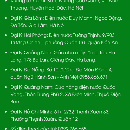
Xưởng sản xuất:
Số 1, Đường Cựu Quán, Xã Đức
Thượng, Huyện Hoài Đức, Hà Nội
Đại lý Gia Lâm:
Điện nước Duy Mạnh, Ngọc Động,
Đa Tốn, Gia Lâm, Hà Nội
Đại lý Hải Phòng:
Điện nước Tường Thịnh, 9/903
Trường Chinh – phường Quán Trữ- quận Kiến An
Đại lý Quảng Ninh:
Gần nhà máy đóng tàu Hạ
Long, 178 Ba Lan, Giếng Đáy, Hạ Long.
Đại lý Đà Nẵng
: Số 10 đường Đa Mặn Đông 4,
quận Ngũ Hành Sơn - Anh Việt 0986.866.671
Đại lý Quảng Nam
: Cửa hàng điện nước Quốc
Vang, Thôn Trung Phú 2, Xã Điện Minh, Thị xã Điện
Bàn
Đại lý Hồ Chí Minh:
61/12/32 Thạnh Xuân 33,
Phường Thạnh Xuân, Quận 12
Số điện thoại của tôi: 0399.766.655