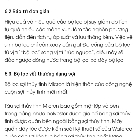
6.2 Bảo trì đơn giản
Hiệu quả và hiệu quả của bộ lọc bị suy giảm do tích
tụ quá nhiều các mảnh vụn, làm tắc nghẽn phương
tiện, dẫn đến tích tụ áp suất và lưu thông kém. Việc vệ
sinh bộ lọc chỉ cần xoay cần gạt Đa cổng của bộ lọc
từ vị trí “bộ lọc” sang vị trí “rửa ngược”, điều này sẽ
đảo ngược dòng nước trong bộ lọc, xả đáy bộ lọc
6.3. Bộ lọc vết thương dạng sợi
Bộ lọc sợi thủy tinh Micron là hiện thân của công nghệ
cuộn sợi thủy tinh mới nhất.
Tàu sợi thủy tinh Micron bao gồm một lớp vỏ bên
trong bằng nhựa polyester được gia cố bằng sợi thủy
tinh được quấn bên ngoài bằng sợi thủy tinh. Máy
quấn dây tóc được kiểm soát kỹ thuật số của Waterco
cuộn các sợi liên tục bằng sợi thủy tinh chất lượng