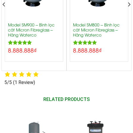
Model SM900 – Bình lọc
Model SM800 – Bình lọc
cát Micron Fibreglass –
cát Micron Fibreglass –
Hãng Waterco
Hãng Waterco
8.888.888
₫
8.888.888
₫
5.00
5.00
Rated
Rated
out of 5
out of 5
5/5
(1 Review)
RELATED PRODUCTS