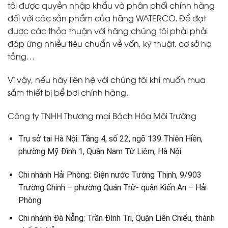
tôi được quyền nhập khẩu và phân phối chính hãng
đối với các sản phẩm của hãng WATERCO. Để đạt
được các thỏa thuận với hãng chúng tôi phải phải
đáp ứng nhiều tiêu chuẩn về vốn, kỹ thuật, cơ sở hạ
tầng…
Vì vậy, nếu hãy liên hệ với chúng tôi khi muốn mua
sắm thiết bị bể bơi chính hãng.
Công ty TNHH Thương mại Bách Hóa Môi Trường
Trụ sở tại Hà Nội: Tầng 4, số 22, ngõ 139 Thiên Hiền,
phường Mỹ Đình 1, Quận Nam Từ Liêm, Hà Nội.
Chi nhánh Hải Phòng: Điện nước Tường Thịnh, 9/903
Trường Chinh – phường Quán Trữ- quận Kiến An – Hải
Phòng
Chi nhánh Đà Nẵng: Trần Đình Tri, Quận Liên Chiểu, thành