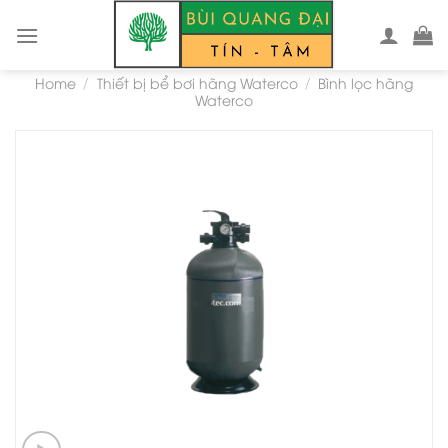
Skip
to
content
Home
Thiết bị bể bơi hãng Waterco
Bình lọc hãng
/
/
Waterco