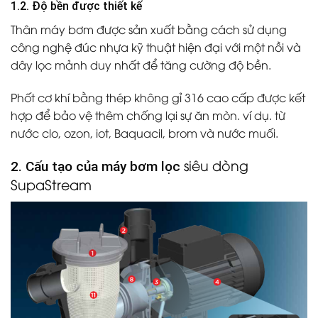
1.2. Độ bền được thiết kế
Thân máy bơm được sản xuất bằng cách sử dụng
công nghệ đúc nhựa kỹ thuật hiện đại với một nồi và
dây lọc mảnh duy nhất để tăng cường độ bền.
Phốt cơ khí bằng thép không gỉ 316 cao cấp được kết
hợp để bảo vệ thêm chống lại sự ăn mòn. ví dụ. từ
nước clo, ozon, iot, Baquacil, brom và nước muối.
siêu dòng
2. Cấu tạo của máy bơm lọc
SupaStream