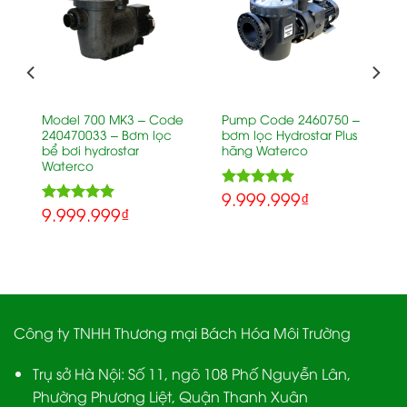
Model 700 MK3 – Code
Pump Code 2460750 –
240470033 – Bơm lọc
bơm lọc Hydrostar Plus
bể bơi hydrostar
hãng Waterco
Waterco
9.999.999
₫
5.00
Rated
9.999.999
₫
5.00
out of 5
Rated
out of 5
Công ty TNHH Thương mại Bách Hóa Môi Trường
Trụ sở Hà Nội:
Số 11, ngõ 108 Phố Nguyễn Lân,
Phường Phương Liệt, Quận Thanh Xuân