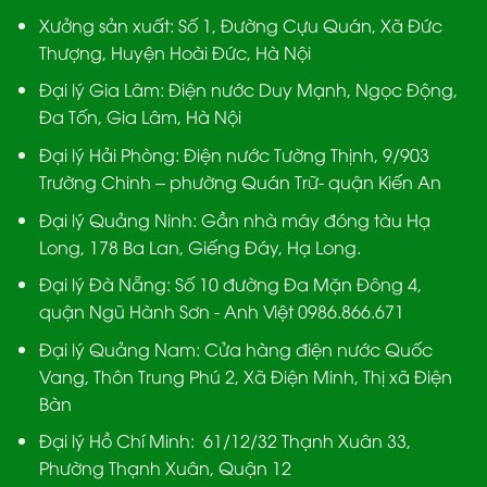
Xưởng sản xuất:
Số 1, Đường Cựu Quán, Xã Đức
Thượng, Huyện Hoài Đức, Hà Nội
Đại lý Gia Lâm:
Điện nước Duy Mạnh, Ngọc Động,
Đa Tốn, Gia Lâm, Hà Nội
Đại lý Hải Phòng:
Điện nước Tường Thịnh, 9/903
Trường Chinh – phường Quán Trữ- quận Kiến An
Đại lý Quảng Ninh:
Gần nhà máy đóng tàu Hạ
Long, 178 Ba Lan, Giếng Đáy, Hạ Long.
Đại lý Đà Nẵng
: Số 10 đường Đa Mặn Đông 4,
quận Ngũ Hành Sơn - Anh Việt 0986.866.671
Đại lý Quảng Nam
: Cửa hàng điện nước Quốc
Vang, Thôn Trung Phú 2, Xã Điện Minh, Thị xã Điện
Bàn
Đại lý Hồ Chí Minh:
61/12/32 Thạnh Xuân 33,
Phường Thạnh Xuân, Quận 12