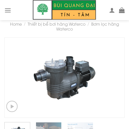
Skip
to
content
Home
Thiết bị bể bơi hãng Waterco
Bơm lọc hãng
/
/
Waterco