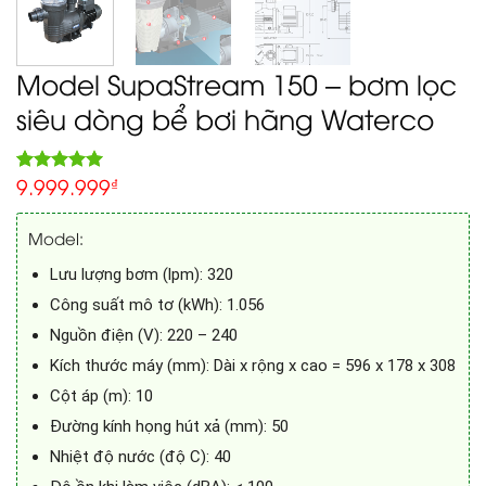
Model SupaStream 150 – bơm lọc
siêu dòng bể bơi hãng Waterco
9.999.999
5.00
₫
Rated
1
out of 5
based on
Model:
customer
rating
Lưu lượng bơm (lpm): 320
Công suất mô tơ (kWh): 1.056
Nguồn điện (V): 220 – 240
Kích thước máy (mm): Dài x rộng x cao = 596 x 178 x 308
Cột áp (m): 10
Đường kính họng hút xả (mm): 50
Nhiệt độ nước (độ C): 40