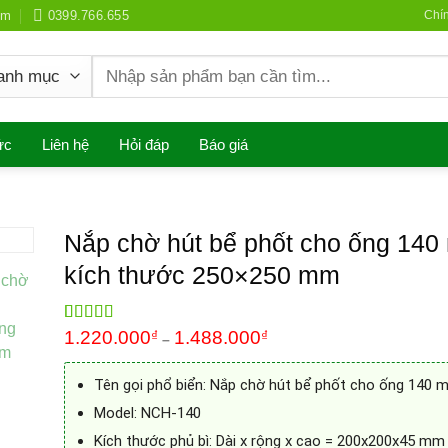
om
0399.766.655
Chí
Search
for:
ức
Liên hệ
Hỏi đáp
Báo giá
Nắp chờ hút bể phốt cho ống 14
kích thước 250×250 mm
Rated
1
1.220.000
5.00
₫
1.488.000
₫
–
out of 5
based on
customer
Tên gọi phổ biển: Nắp chờ hút bể phốt cho ống 140 
rating
Model: NCH-140
Kích thước phủ bì: Dài x rộng x cao = 200x200x45 mm