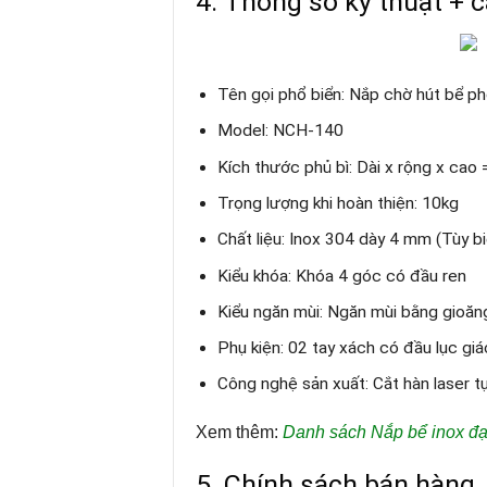
4. Thông số kỹ thuật + 
Tên gọi phổ biển: Nắp chờ hút bể 
Model: NCH-140
Kích thước phủ bì: Dài x rộng x c
Trọng lượng khi hoàn thiện: 10kg
Chất liệu: Inox 304 dày 4 mm (Tùy bi
Kiểu khóa: Khóa 4 góc có đầu ren
Kiểu ngăn mùi: Ngăn mùi bằng gioăn
Phụ kiện: 02 tay xách có đầu lục giá
Công nghệ sản xuất: Cắt hàn laser 
Xem thêm
:
Danh sách
N
ắp bể inox đ
5. Chính sách bán hàng