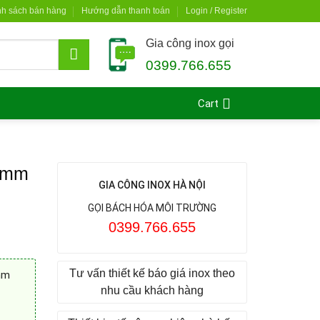
nh sách bán hàng
Hướng dẫn thanh toán
Login / Register
Gia công inox gọi
0399.766.655
Cart
0 mm
GIA CÔNG INOX HÀ NỘI
GỌI BÁCH HÓA MÔI TRƯỜNG
0399.766.655
Tư vấn thiết kế báo giá inox theo
mm
nhu cầu khách hàng