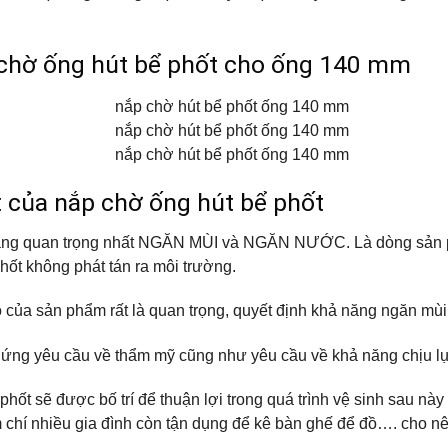
p chờ ống hút bể phốt cho ống 140 mm
t của nắp chờ ống hút bể phốt
năng quan trọng nhất NGĂN MÙI và NGĂN NƯỚC. Là dòng sản 
hốt không phát tán ra môi trường.
 của sản phẩm rất là quan trọng, quyết định khả năng ngăn mùi
 ứng yêu cầu về thẩm mỹ cũng như yêu cầu về khả năng chịu lự
phốt sẽ được bố trí để thuận lợi trong quá trình vệ sinh sau này
m chí nhiều gia đình còn tận dụng để kê bàn ghế để đồ…. cho nê