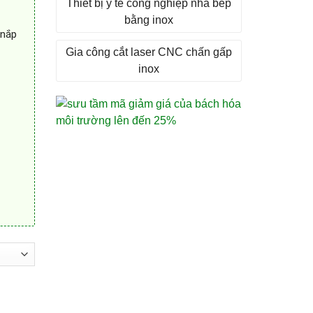
Thiết bị y tế công nghiệp nhà bếp
bằng inox
 nắp
Gia công cắt laser CNC chấn gấp
inox