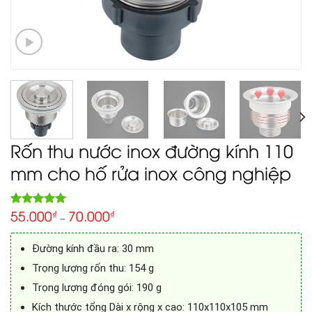
Rốn thu nước inox đường kính 110
mm cho hố rửa inox công nghiệp
55.000
70.000
5.00
₫
₫
Rated
1
–
out of 5
based on
customer
Đường kính đầu ra: 30 mm
rating
Trọng lượng rốn thu: 154 g
Trọng lượng đóng gói: 190 g
Kích thước tổng Dài x rộng x cao: 110x110x105 mm