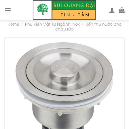
Skip
to
content
Home
Phụ Kiện Vật Tư Ngành Inox
Rốn thu nước cho
/
/
chậu rửa