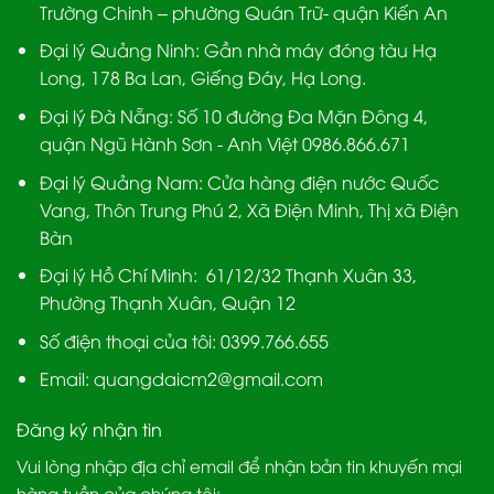
Trường Chinh – phường Quán Trữ- quận Kiến An
Đại lý Quảng Ninh:
Gần nhà máy đóng tàu Hạ
Long, 178 Ba Lan, Giếng Đáy, Hạ Long.
Đại lý Đà Nẵng
: Số 10 đường Đa Mặn Đông 4,
quận Ngũ Hành Sơn - Anh Việt 0986.866.671
Đại lý Quảng Nam
: Cửa hàng điện nước Quốc
Vang, Thôn Trung Phú 2, Xã Điện Minh, Thị xã Điện
Bàn
Đại lý Hồ Chí Minh:
61/12/32 Thạnh Xuân 33,
Phường Thạnh Xuân, Quận 12
Số điện thoại của tôi: 0399.766.655
Email:
quangdaicm2@gmail.com
Đăng ký nhận tin
Vui lòng nhập địa chỉ email để nhận bản tin khuyến mại
hàng tuần của chúng tôi: