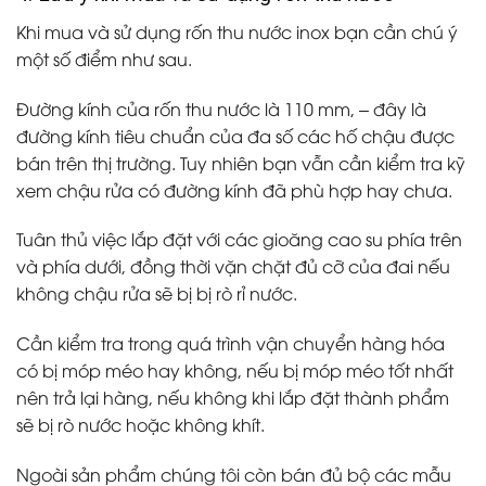
Khi mua và sử dụng rốn thu nước inox bạn cần chú ý
một số điểm như sau.
Đường kính của rốn thu nước là 110 mm, – đây là
đường kính tiêu chuẩn của đa số các hố chậu được
bán trên thị trường. Tuy nhiên bạn vẫn cần kiểm tra kỹ
xem chậu rửa có đường kính đã phù hợp hay chưa.
Tuân thủ việc lắp đặt với các gioăng cao su phía trên
và phía dưới, đồng thời vặn chặt đủ cỡ của đai nếu
không chậu rửa sẽ bị bị rò rỉ nước.
Cần kiểm tra trong quá trình vận chuyển hàng hóa
có bị móp méo hay không, nếu bị móp méo tốt nhất
nên trả lại hàng, nếu không khi lắp đặt thành phẩm
sẽ bị rò nước hoặc không khít.
Ngoài sản phẩm chúng tôi còn bán đủ bộ các mẫu