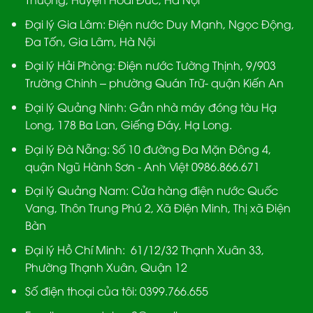
Đại lý Gia Lâm:
Điện nước Duy Mạnh, Ngọc Động,
Đa Tốn, Gia Lâm, Hà Nội
Đại lý Hải Phòng:
Điện nước Tường Thịnh, 9/903
Trường Chinh – phường Quán Trữ- quận Kiến An
Đại lý Quảng Ninh:
Gần nhà máy đóng tàu Hạ
Long, 178 Ba Lan, Giếng Đáy, Hạ Long.
Đại lý Đà Nẵng
: Số 10 đường Đa Mặn Đông 4,
quận Ngũ Hành Sơn - Anh Việt 0986.866.671
Đại lý Quảng Nam
: Cửa hàng điện nước Quốc
Vang, Thôn Trung Phú 2, Xã Điện Minh, Thị xã Điện
Bàn
Đại lý Hồ Chí Minh:
61/12/32 Thạnh Xuân 33,
Phường Thạnh Xuân, Quận 12
Số điện thoại của tôi: 0399.766.655