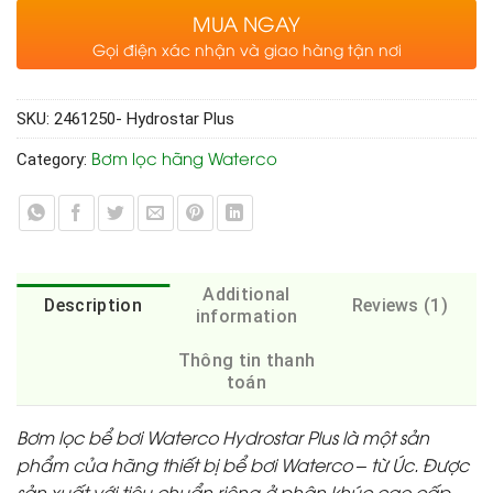
MUA NGAY
Gọi điện xác nhận và giao hàng tận nơi
SKU:
2461250- Hydrostar Plus
Bơm lọc hãng Waterco
Category:
Additional
Description
Reviews (1)
information
Thông tin thanh
toán
Bơm lọc bể bơi Waterco Hydrostar Plus là một sản
phẩm của hãng thiết bị bể bơi Waterco – từ Úc. Được
sản xuất với tiêu chuẩn riêng ở phân khúc cao cấp.