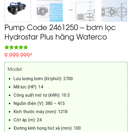
Pump Code 2461250 – bơm lọc
Hydrostar Plus hãng Waterco
9.999.999
5.00
₫
Rated
1
out of 5
based on
Model:
customer
rating
Lưu lượng bơm (lít/phút): 2700
Mã lực (HP): 14
Công suất mô tơ (kWh): 10.5
Nguồn điện (V): 380 – 415
Kích thước máy (mm): 1218
Cột áp (m): 24
Đường kính họng hút xả (mm): 100