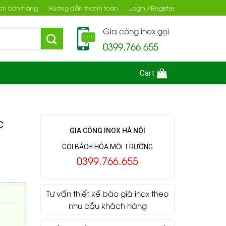
ch bán hàng
Hướng dẫn thanh toán
Login / Register
Gia công inox gọi
0399.766.655
Cart
c
GIA CÔNG INOX HÀ NỘI
GỌI BÁCH HÓA MÔI TRƯỜNG
0399.766.655
Tư vấn thiết kế báo giá inox theo
nhu cầu khách hàng