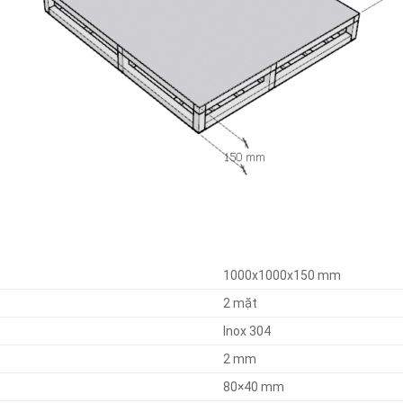
1000x1000x150 mm
2 mặt
Inox 304
2 mm
80×40 mm