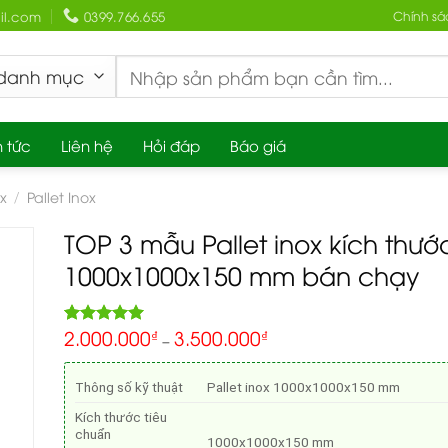
l.com
0399.766.655
Chính sá
Search
for:
n tức
Liên hệ
Hỏi đáp
Báo giá
x
Pallet Inox
/
TOP 3 mẫu Pallet inox kích thướ
1000x1000x150 mm bán chạy
2.000.000
3.500.000
5.00
₫
₫
Rated
1
–
out of 5
based on
customer
Thông số kỹ thuật
Pallet inox 1000x1000x150 mm
rating
Kích thước tiêu
chuẩn
1000x1000x150 mm