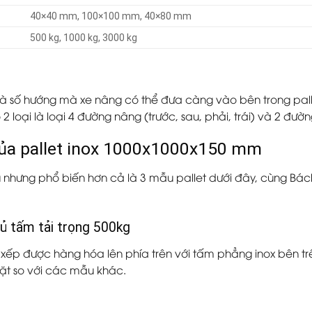
40×40 mm, 100×100 mm, 40×80 mm
500 kg, 1000 kg, 3000 kg
à số hướng mà xe nâng có thể đưa càng vào bên trong pall
2 loại là loại 4 đường nâng (trước, sau, phải, trái) và 2 đườn
 của pallet inox 1000x1000x150 mm
u nhưng phổ biến hơn cả là 3 mẫu pallet dưới đây, cùng Bác
hủ tấm tải trọng 500kg
ắp xếp được hàng hóa lên phía trên với tấm phẳng inox bên 
ặt so với các mẫu khác.