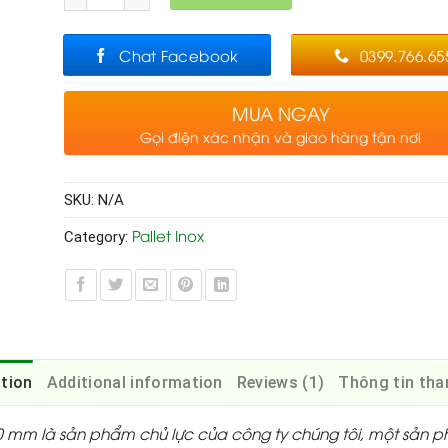
Chat Facebook
0399.766.65
MUA NGAY
Gọi điện xác nhận và giao hàng tận nơi
SKU:
N/A
Pallet Inox
Category:
ption
Additional information
Reviews (1)
Thông tin tha
150 mm là sản phẩm chủ lực của công ty chúng tôi, một sản