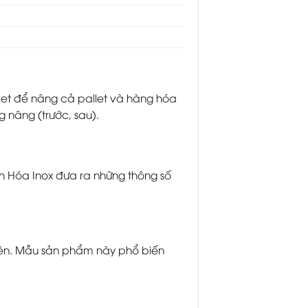
et để nâng cả pallet và hàng hóa
g nâng (trước, sau).
h Hóa Inox đưa ra những thông số
trên. Mẫu sản phẩm này phổ biến