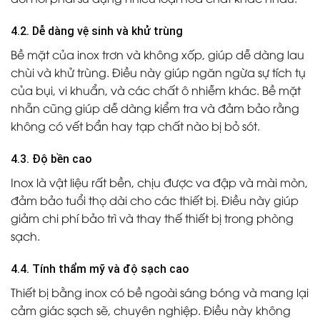
4.2. Dễ dàng vệ sinh và khử trùng
Bề mặt của inox trơn và không xốp, giúp dễ dàng lau
chùi và khử trùng. Điều này giúp ngăn ngừa sự tích tụ
của bụi, vi khuẩn, và các chất ô nhiễm khác. Bề mặt
nhẵn cũng giúp dễ dàng kiểm tra và đảm bảo rằng
không có vết bẩn hay tạp chất nào bị bỏ sót.
4.3. Độ bền cao
Inox là vật liệu rất bền, chịu được va đập và mài mòn,
đảm bảo tuổi thọ dài cho các thiết bị. Điều này giúp
giảm chi phí bảo trì và thay thế thiết bị trong phòng
sạch.
4.4. Tính thẩm mỹ và độ sạch cao
Thiết bị bằng inox có bề ngoài sáng bóng và mang lại
cảm giác sạch sẽ, chuyên nghiệp. Điều này không