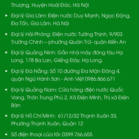
Thượng, Huyện Hoài Đức, Hà Nội
Đại lý Gia Lâm:
Điện nước Duy Mạnh, Ngọc Động,
Đa Tốn, Gia Lâm, Hà Nội
Đại lý Hải Phòng:
Điện nước Tường Thịnh, 9/903
Trường Chinh – phường Quán Trữ- quận Kiến An
Đại lý Quảng Ninh:
Gần nhà máy đóng tàu Hạ
Long, 178 Ba Lan, Giếng Đáy, Hạ Long.
Đại lý Đà Nẵng
: Số 10 đường Đa Mặn Đông 4,
quận Ngũ Hành Sơn - Anh Việt 0986.866.671
Đại lý Quảng Nam
: Cửa hàng điện nước Quốc
Vang, Thôn Trung Phú 2, Xã Điện Minh, Thị xã Điện
Bàn
Đại lý Hồ Chí Minh:
61/12/32 Thạnh Xuân 33,
Phường Thạnh Xuân, Quận 12
Số điện thoại của tôi: 0399.766.655