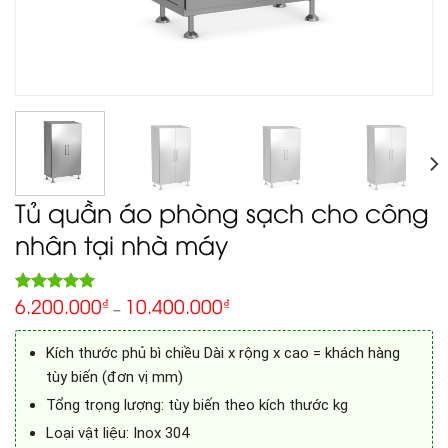
Tủ quần áo phòng sạch cho công
nhân tại nhà máy
6.200.000
10.400.000
5.00
₫
₫
Rated
1
–
out of 5
based on
customer
Kích thước phủ bì chiều Dài x rộng x cao = khách hàng
rating
tùy biến (đơn vị mm)
Tổng trọng lượng: tùy biến theo kích thước kg
Loại vật liệu: Inox 304