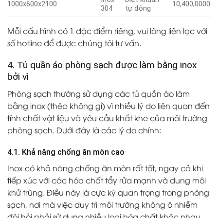
1000x600x2100
10,400,0000
304
tự động
Mỗi cấu hình có 1 đặc điểm riêng, vui lòng liên lạc với
số hotline để được chúng tôi tư vấn.
4. Tủ quần áo phòng sạch được làm bằng inox
bởi vì
Phòng sạch thường sử dụng các tủ quần áo làm
bằng inox (thép không gỉ) vì nhiều lý do liên quan đến
tính chất vật liệu và yêu cầu khắt khe của môi trường
phòng sạch. Dưới đây là các lý do chính:
4.1. Khả năng chống ăn mòn cao
Inox có khả năng chống ăn mòn rất tốt, ngay cả khi
tiếp xúc với các hóa chất tẩy rửa mạnh và dung môi
khử trùng. Điều này là cực kỳ quan trọng trong phòng
sạch, nơi mà việc duy trì môi trường không ô nhiễm
đòi hỏi phải sử dụng nhiều loại hóa chất khác nhau.