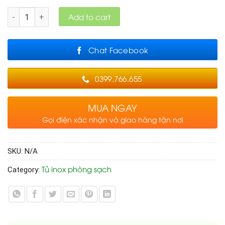
Quantity
Add to cart
Chat Facebook
0399.766.655
MUA NGAY
Gọi điện xác nhận và giao hàng tận nơi
SKU:
N/A
Tủ inox phòng sạch
Category: