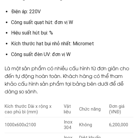
Điện áp: 220V
Công suất quạt hút: đơn vị W
Hiệu suất hút bụi: %
Kích thước hạt bụi nhỏ nhất: Micromet
Công suất đèn UV: đơn vị W
Là một sản phẩm có nhiều cấu hình từ đơn giản cho
đến tự động hoàn toàn. Khách hàng có thể tham
khảo cấu hình sản phẩm tại bảng bên dưới để dễ
dàng so sánh.
Kích thước Dài x rộng x
Vật
Đơn giá
Chức năng
cao phủ bì (mm)
liệu
(VNĐ)
Inox
1000x600x2100
Không
6,200,000
304
Inox
Diệt khuẩn