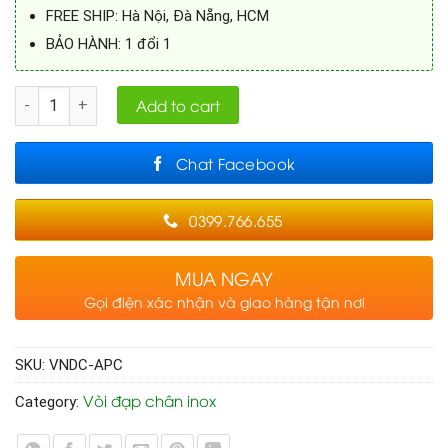
FREE SHIP: Hà Nội, Đà Nẵng, HCM
BẢO HÀNH: 1 đổi 1
Quantity
Add to cart
Chat Facebook
0399.766.655
MUA NGAY
Gọi điện xác nhận và giao hàng tận nơi
SKU:
VNDC-APC
Vòi đạp chân inox
Category: