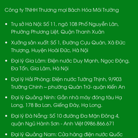
Công ty TNHH Thương mại Bách Hóa Môi Trường
Trụ sở Hà Nội:
Số 11, ngõ 108 Phố Nguyễn Lân,
Phường Phương Liệt, Quận Thanh Xuân
Xưởng sản xuất:
Số 1, Đường Cựu Quán, Xã Đức
Thượng, Huyện Hoài Đức, Hà Nội
Đại lý Gia Lâm:
Điện nước Duy Mạnh, Ngọc Động,
Đa Tốn, Gia Lâm, Hà Nội
Đại lý Hải Phòng:
Điện nước Tường Thịnh, 9/903
Trường Chinh – phường Quán Trữ- quận Kiến An
Đại lý Quảng Ninh:
Gần nhà máy đóng tàu Hạ
Long, 178 Ba Lan, Giếng Đáy, Hạ Long.
Đại lý Đà Nẵng
: Số 10 đường Đa Mặn Đông 4,
quận Ngũ Hành Sơn - Anh Việt 0986.866.671
Đại lý Quảng Nam
: Cửa hàng điện nước Quốc