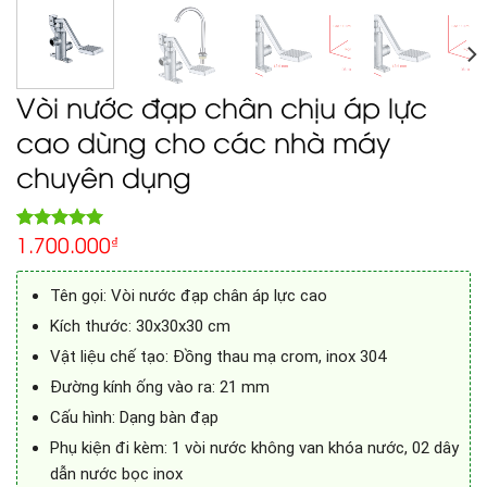
Vòi nước đạp chân chịu áp lực
cao dùng cho các nhà máy
chuyên dụng
1.700.000
5.00
₫
Rated
1
out of 5
based on
customer
Tên gọi: Vòi nước đạp chân áp lực cao
rating
Kích thước: 30x30x30 cm
Vật liệu chế tạo: Đồng thau mạ crom, inox 304
Đường kính ống vào ra: 21 mm
Cấu hình: Dạng bàn đạp
Phụ kiện đi kèm: 1 vòi nước không van khóa nước, 02 dây
dẫn nước bọc inox