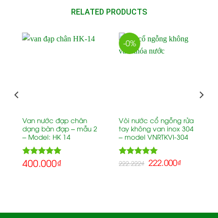
RELATED PRODUCTS
-0%
Van nước đạp chân
Vòi nước cổ ngỗng rửa
dạng bàn đạp – mẫu 2
tay không van inox 304
– Model: HK 14
– model VNRTKVI-304
400.000
₫
5.00
5.00
222.000
₫
Rated
Rated
222.222
₫
out of 5
out of 5