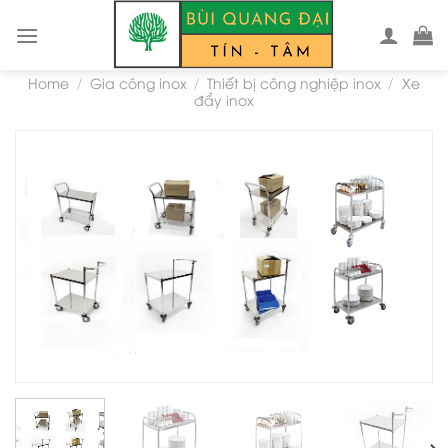
Skip
to
content
Home
Gia công inox
Thiết bị công nghiệp inox
Xe
/
/
/
đẩy inox