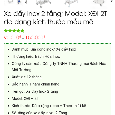
Xe đẩy inox 2 tầng; Model: XĐI-2T
đa dạng kích thước mẫu mã
90.000
150.000
5.00
₫
₫
Rated
1
–
out of 5
based on
customer
Danh mục: Gia công inox/ Xe đẩy Inox
rating
Thương hiệu: Bách Hóa Inox
Công ty sản xuất: Công ty TNHH Thương mại Bách Hóa
Môi Trường
Xuất xứ: 12 tháng
Bảo hành: 1 năm chính hãng
Tên gọi: Xe đẩy Inox 2 tầng
Model: XĐI – 2T
Kích thước: Dài x rộng x cao = Theo thiết kế
Số tầng của xe đẩy inox: 2 Tầng