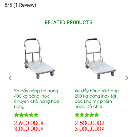
5/5
(1 Review)
RELATED PRODUCTS
o
Xe đẩy hàng tải trọng
Xe đẩy hàng tải trọng
400 kg bằng inox
200 kg bằng inox tại
chuyên chở hàng hóa
các kho mỹ phẩm
nặng
hoặc đồ chơi
2.600.000
₫
2.500.000
₫
5.00
5.00
Rated
Rated
–
–
3.000.000
₫
3.000.000
₫
out of 5
out of 5