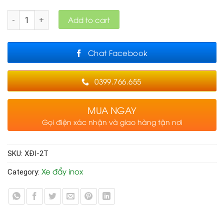
Quantity
Add to cart
Chat Facebook
0399.766.655
MUA NGAY
Gọi điện xác nhận và giao hàng tận nơi
SKU:
XĐI-2T
Xe đẩy inox
Category: