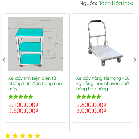
Nguồn:
Bách Hóa Inox
Xe đẩy linh kiện điện tử
Xe đẩy hàng tải trọng 400
chống tĩnh điện trong nhà
kg bằng inox chuyên chở
máy
hàng hóa nặng
2.100.000
₫
2.600.000
₫
5.00
5.00
Rated
Rated
–
–
2.500.000
₫
3.000.000
₫
out of 5
out of 5