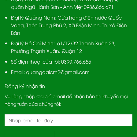
quận Ngũ Hành Sơn - Anh Việt 0986.866.671
Đại lý Quảng Nam
: Cửa hàng điện nước Quốc
Vang, Thôn Trung Phú 2, Xã Điện Minh, Thị xã Điện
Bàn
Đại lý Hồ Chí Minh:
61/12/32 Thạnh Xuân 33,
Phường Thạnh Xuân, Quận 12
Số điện thoại của tôi: 0399.766.655
Email:
quangdaicm2@gmail.com
Đăng ký nhận tin
Vui lòng nhập địa chỉ email để nhận bản tin khuyến mại
hàng tuần của chúng tôi: