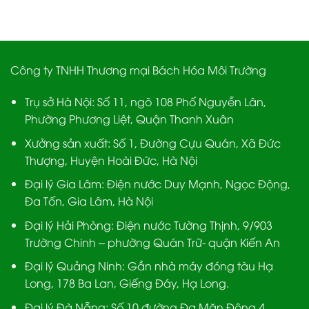
Công ty TNHH Thương mại Bách Hóa Môi Trường
Trụ sở Hà Nội:
Số 11, ngõ 108 Phố Nguyễn Lân,
Phường Phương Liệt, Quận Thanh Xuân
Xưởng sản xuất:
Số 1, Đường Cựu Quán, Xã Đức
Thượng, Huyện Hoài Đức, Hà Nội
Đại lý Gia Lâm:
Điện nước Duy Mạnh, Ngọc Động,
Đa Tốn, Gia Lâm, Hà Nội
Đại lý Hải Phòng:
Điện nước Tường Thịnh, 9/903
Trường Chinh – phường Quán Trữ- quận Kiến An
Đại lý Quảng Ninh:
Gần nhà máy đóng tàu Hạ
Long, 178 Ba Lan, Giếng Đáy, Hạ Long.
Đại lý Đà Nẵng
: Số 10 đường Đa Mặn Đông 4,