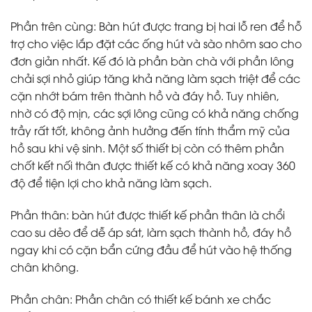
Phần trên cùng:
Bàn hút được trang bị hai lỗ ren để hỗ
trợ cho việc lắp đặt các ống hút và sào nhôm sao cho
đơn giản nhất. Kế đó là phần bàn chà với phần lông
chải sợi nhỏ giúp tăng khả năng làm sạch triệt để các
cặn nhớt bám trên thành hồ và đáy hồ. Tuy nhiên,
nhờ có độ mịn, các sợi lông cũng có khả năng chống
trầy rất tốt, không ảnh hưởng đến tính thẩm mỹ của
hồ sau khi vệ sinh. Một số thiết bị còn có thêm phần
chốt kết nối thân được thiết kế có khả năng xoay 360
độ để tiện lợi cho khả năng làm sạch.
Phần thân:
bàn hút được thiết kế phần thân là chổi
cao su dẻo để dễ áp sát, làm sạch thành hồ, đáy hồ
ngay khi có cặn bẩn cứng đầu để hút vào hệ thống
chân không.
Phần chân:
Phần chân có thiết kế bánh xe chắc