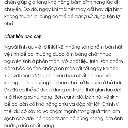
chắn giúp gia tăng khả năng bám dính trong lúc di
chuyển. Do đó, ngay khi thời tiết thay đổi hay địa hình
không thuận lợi cũng có thể dễ dàng sử dụng tiện lợi
nhất.
Chất liệu cao cấp
Ngoài tính ưu việt ở thiết kế, những sản phẩm
bàn hút
vệ sinh bể bơi
thường được làm bằng chất nhựa
nguyên sinh ở phần thân. Với chất liệu trên, sản phẩm
đảm bảo có tính chống ăn mòn rất tốt ngay khi tiếp
xúc với môi trường có nhiều hóa chất ăn mòn và
không bị ảnh hưởng bởi hóa chất xử lý nước ở hồ bơi.
Do đó có thể sử dụng dụng cụ trong thời gian lâu dài
mà không sợ hư hỏng. Bên cạnh đó,
bàn hút vệ sinh
bể
bơi
còn có khả năng chịu va đập rất tốt. Chính vì
thế, dù có xảy ra va chạm mạnh trong quá trình làm
sạch cho đáy hồ hoặc thành hồ cũng không làm ảnh
hưởng đến chất lượng.