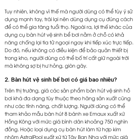
Tuy nhiên, không vì thế mà người dùng có thể tùy ý sử
dụng mạnh tay, trái lại nên dùng dụng cụ đúng cách
để có thể gia tăng tuổi thọ. Ngoài ra, lợi thế khác của
dụng cụ
bàn hút vệ sinh bể bơi
nằm ở chỗ có khả
năng chống lại tia tử ngoại ngay khi tiếp xúc trực tiếp.
Do đó, nếu không có điều kiện để bảo quản thiết bị
trong kho, người dùng có thể bố trí cất giữ ngoài trời
mà không sợ bị hư hỏng, giòn gãy.
2. Bàn hút vệ sinh bể bơi có giá bao nhiêu?
Trên thị trường, giá các sản phẩm bàn hút vệ sinh hồ
bơi khá đa dạng tùy thuộc theo hãng sản xuất cũng
như các tính năng, chất lượng. Người dùng có thể
tham khảo mẫu bàn hút 8 bánh xe Emaux xuất xứ
Hồng Kông với mức giá bình dân khoảng 750 nghìn
đồng. Hoặc loại dụng cụ bàn hút làm từ hợp kim
nhôm AstralPool xuất xứ từ Tây Ban Nha với mức giá