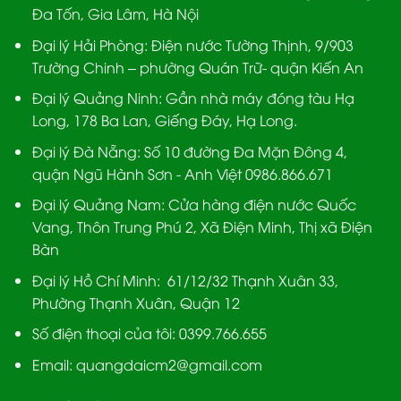
Đa Tốn, Gia Lâm, Hà Nội
Đại lý Hải Phòng:
Điện nước Tường Thịnh, 9/903
Trường Chinh – phường Quán Trữ- quận Kiến An
Đại lý Quảng Ninh:
Gần nhà máy đóng tàu Hạ
Long, 178 Ba Lan, Giếng Đáy, Hạ Long.
Đại lý Đà Nẵng
: Số 10 đường Đa Mặn Đông 4,
quận Ngũ Hành Sơn - Anh Việt 0986.866.671
Đại lý Quảng Nam
: Cửa hàng điện nước Quốc
Vang, Thôn Trung Phú 2, Xã Điện Minh, Thị xã Điện
Bàn
Đại lý Hồ Chí Minh:
61/12/32 Thạnh Xuân 33,
Phường Thạnh Xuân, Quận 12
Số điện thoại của tôi: 0399.766.655
Email:
quangdaicm2@gmail.com