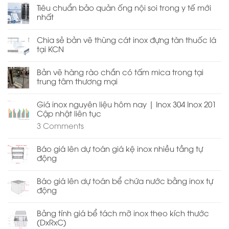
Tiêu chuẩn bảo quản ống nội soi trong y tế mới
nhất
Chia sẻ bản vẽ thùng cát inox đựng tàn thuốc lá
tại KCN
Bản vẽ hàng rào chắn có tấm mica trong tại
trung tâm thương mại
Giá inox nguyên liệu hôm nay | Inox 304 Inox 201
Cập nhật liên tục
3
Comments
Báo giá lên dự toán giá kệ inox nhiều tầng tự
động
Báo giá lên dự toán bể chứa nước bằng inox tự
động
Bảng tính giá bể tách mỡ inox theo kích thước
(DxRxC)