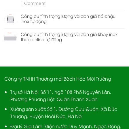
1
Comment
Công cụ tính trọng lượng và đơn giá hố chậu
inox tự động
Công cụ tính trọng lượng và đơn giá khay inox
thép online tự động
Công ty TNHH Thương mại Bách Hóa Môi Trường
Trụ sở Hà Nội:
Số 11, ngõ 108 Phố Nguyễn Lân,
Phường Phương Liệt, Quận Thanh Xuân
Xưởng sản xuất:
Số 1, Đường Cựu Quán, Xã Đức
Thượng, Huyện Hoài Đức, Hà Nội
Đại lý Gia Lâm:
Điện nước Duy Mạnh, Ngọc Động,