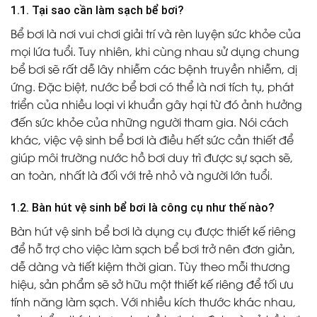
1.1. Tại sao cần làm sạch bể bơi?
Bể bơi là nơi vui chơi giải trí và rèn luyện sức khỏe của
mọi lứa tuổi. Tuy nhiên, khi cùng nhau sử dụng chung
bể bơi sẽ rất dễ lây nhiễm các bệnh truyền nhiễm, dị
ứng. Đặc biệt, nước bể bơi có thể là nơi tích tụ, phát
triển của nhiều loại vi khuẩn gây hại từ đó ảnh hưởng
đến sức khỏe của những người tham gia. Nói cách
khác, việc vệ sinh bể bơi là điều hết sức cần thiết để
giúp môi trường nước hồ bơi duy trì được sự sạch sẽ,
an toàn, nhất là đối với trẻ nhỏ và người lớn tuổi.
1.2. Bàn hút vệ sinh bể bơi là công cụ như thế nào?
Bàn hút vệ sinh bể bơi
là dụng cụ được thiết kế riêng
để hỗ trợ cho việc làm sạch bể bơi trở nên đơn giản,
dễ dàng và tiết kiệm thời gian. Tùy theo mỗi thương
hiệu, sản phẩm sẽ sở hữu một thiết kế riêng để tối ưu
tính năng làm sạch. Với nhiều kích thước khác nhau,