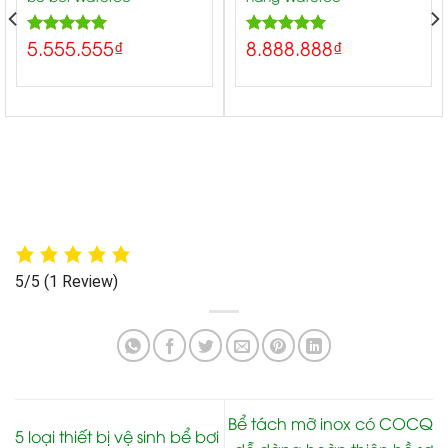
5.555.555
₫
8.888.888
₫
5.00
5.00
Rated
Rated
out of 5
out of 5
5/5
(1 Review)
Bể tách mỡ inox có COCQ
5 loại thiết bị vệ sinh bể bơi