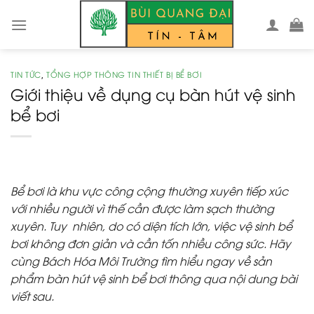
Skip
to
content
TIN TỨC
TỔNG HỢP THÔNG TIN THIẾT BỊ BỂ BƠI
,
Giới thiệu về dụng cụ bàn hút vệ sinh
bể bơi
Bể bơi là khu vực công cộng thường xuyên tiếp xúc
với nhiều người vì thế cần được làm sạch thường
xuyên. Tuy nhiên, do có diện tích lớn, việc vệ sinh bể
bơi không đơn giản và cần tốn nhiều công sức. Hãy
cùng
Bách Hóa Môi Trường
tìm hiểu ngay về sản
phẩm
bàn hút vệ sinh bể bơi
thông qua nội dung bài
viết sau.