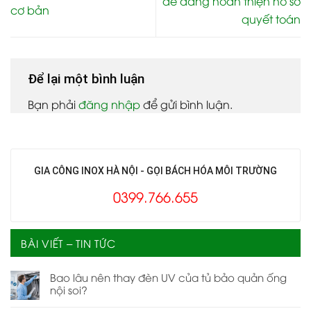
dễ dàng hoàn thiện hồ sơ
cơ bản
quyết toán
Để lại một bình luận
Bạn phải
đăng nhập
để gửi bình luận.
GIA CÔNG INOX HÀ NỘI - GỌI BÁCH HÓA MÔI TRƯỜNG
0399.766.655
BÀI VIẾT – TIN TỨC
Bao lâu nên thay đèn UV của tủ bảo quản ống
nội soi?