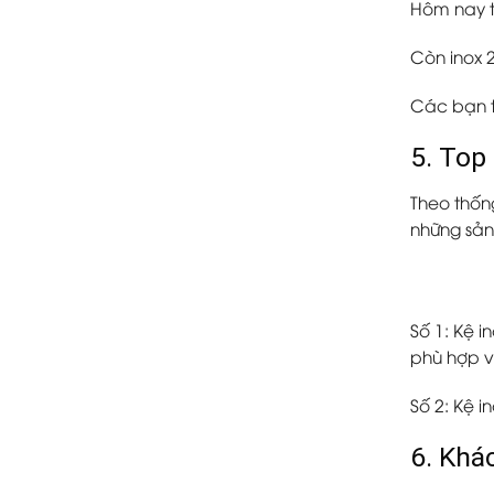
Hôm nay t
Còn inox 
Các bạn 
5. Top
Theo thốn
những sản
Số 1: Kệ 
phù hợp v
Số 2: Kệ i
6. Khá