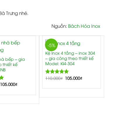
Bà Trưng nhé.
Nguồn:
Bách Hóa Inox
-5%
Kệ Inox 4 tầng – inox 304
– gia công theo thiết kế
hà bếp – gia
Model: KI4-304
 thiết kế
-NB
110.000
5.00
₫
105.000
₫
Rated
out of 5
00
105.000
₫