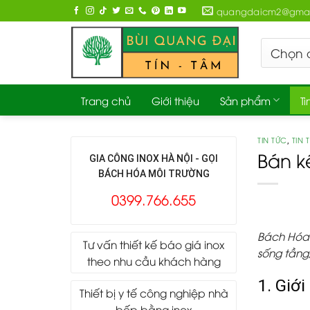
Skip
quangdaicm2@gmai
to
content
Trang chủ
Giới thiệu
Sản phẩm
Ti
TIN TỨC
TIN 
,
Bán k
GIA CÔNG INOX HÀ NỘI - GỌI
BÁCH HÓA MÔI TRƯỜNG
0399.766.655
Bách Hóa 
Tư vấn thiết kế báo giá inox
sống tầng,
theo nhu cầu khách hàng
1. Giới
Thiết bị y tế công nghiệp nhà
bếp bằng inox