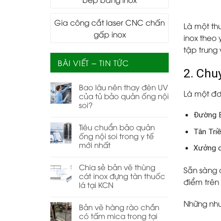
Gia công cắt laser CNC chấn
Là một th
gấp inox
inox theo 
tập trung
BÀI VIẾT – TIN TỨC
2. Chu
Bao lâu nên thay đèn UV
Là một đơn
của tủ bảo quản ống nội
soi?
Đường B
Tiêu chuẩn bảo quản
Tân Tri
ống nội soi trong y tế
mới nhất
Xưởng c
Chia sẻ bản vẽ thùng
Sẵn sàng 
cát inox đựng tàn thuốc
điểm trên 
lá tại KCN
Những nhu
Bản vẽ hàng rào chắn
có tấm mica trong tại