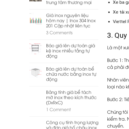
trung tâm thương mại
Xe ba g
Xe tải x
Giá inox nguyên liệu
hôm nay | Inox 304 Inox
Viettel
201 Cập nhật liên tục
3
Comments
3. Quy 
Báo giá lên dự toán giá
Là một xưở
kệ inox nhiều tầng tự
động
Bước 1: Th
cả phải đ
Báo giá lên dự toán bể
chứa nước bằng inox tự
động
Nhân viên 
loại nào 
Bảng tính giá bể tách
mỡ inox theo kích thước
Bước 2: T
(DxRxC)
1
Comment
Chúng tôi
kiểm tra.
Công cụ tính trọng lượng
chuyển.
và đơn giá hố chậu inox