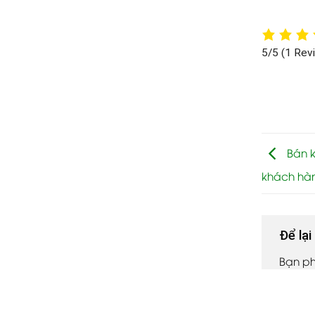
5/5
(1 Rev
Bán k
khách hà
Để lạ
Bạn p