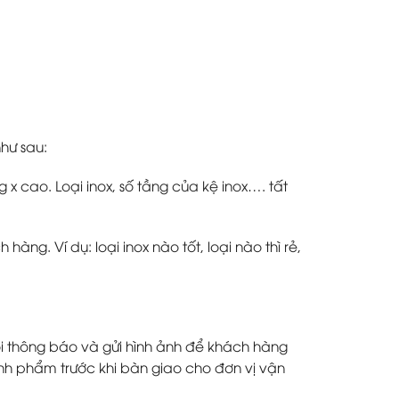
như sau:
g x cao. Loại inox, số tầng của kệ inox…. tất
ng. Ví dụ: loại inox nào tốt, loại nào thì rẻ,
tôi thông báo và gửi hình ảnh để khách hàng
nh phẩm trước khi bàn giao cho đơn vị vận