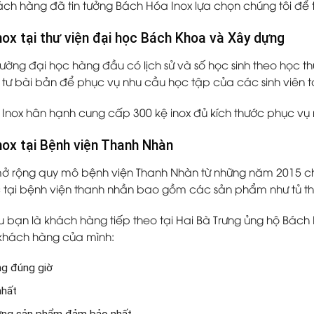
ách hàng đã tin tưởng Bách Hóa Inox lựa chọn chúng tôi để
inox tại thư viện đại học Bách Khoa và Xây dựng
trường đại học hàng đầu có lịch sử và số học sinh theo học 
tư bài bản để phục vụ nhu cầu học tập của các sinh viên t
nox hân hạnh cung cấp 300 kệ inox đủ kích thước phục vụ nh
inox tại Bệnh viện Thanh Nhàn
mở rộng quy mô bệnh viện Thanh Nhàn từ những năm 2015 ch
tại bệnh viện thanh nhần bao gồm các sản phẩm như tủ thu
u bạn là khách hàng tiếp theo tại Hai Bà Trưng ủng hộ Bách 
khách hàng của mình:
ng đúng giờ
nhất