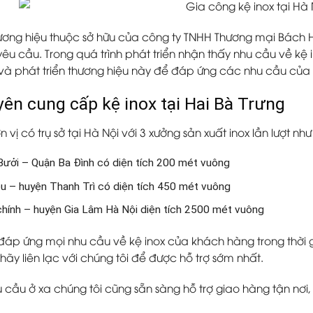
ương hiệu thuộc sở hữu của công ty TNHH Thương mại Bách H
yêu cầu. Trong quá trình phát triển nhận thấy nhu cầu về kệ
 và phát triển thương hiệu này để đáp ứng các nhu cầu của
yên cung cấp kệ inox tại Hai Bà Trưng
 vị có trụ sở tại Hà Nội với 3 xưởng sản xuất inox lần lượt như
ưởi – Quận Ba Đình có diện tích 200 mét vuông
ều – huyện Thanh Trì có diện tích 450 mét vuông
hính – huyện Gia Lâm Hà Nội diện tích 2500 mét vuông
đáp ứng mọi nhu cầu về kệ inox của khách hàng trong thời g
hãy liên lạc với chúng tôi để được hỗ trợ sớm nhất.
 cầu ở xa chúng tôi cũng sẵn sàng hỗ trợ giao hàng tận nơi,