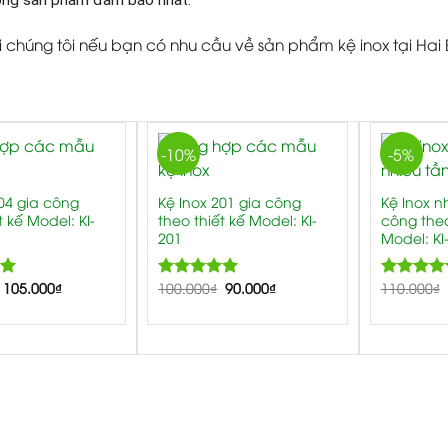
ợng sản phẩm đảm bảo nhất.
i chúng tôi nếu bạn có nhu cầu về sản phẩm kệ inox tại Hai 
-10%
-5%
304 gia công
Kệ Inox 201 gia công
Kệ Inox n
t kế Model: KI-
theo thiết kế Model: KI-
công theo
201
Model: KI
00
105.000
₫
100.000
5.00
₫
90.000
₫
110.000
5.
₫
Rated
Rated
out of 5
out of 5