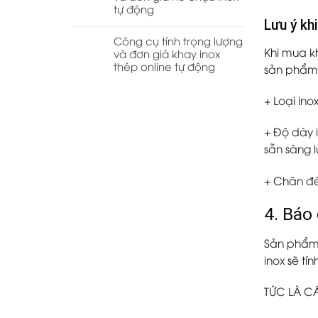
tự động
Lưu ý kh
Công cụ tính trọng lượng
Khi mua k
và đơn giá khay inox
thép online tự động
sản phẩm
+ Loại ino
+ Độ dày i
sẵn sàng 
+ Chân đế
4. Báo 
Sản phẩm 
inox sẽ tí
TỨC LÀ C