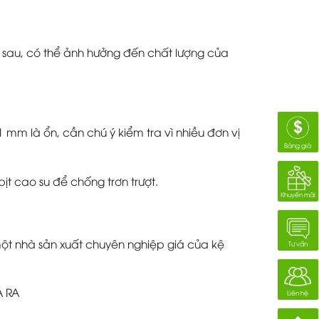
 sau, có thể ảnh hưởng đến chất lượng của
1 mm là ổn, cần chú ý kiểm tra vì nhiều đơn vị
Bảng giá
t cao su để chống trơn trượt.
Khuyến mãi
một nhà sản xuất chuyên nghiệp giá của kệ
Tư vấn
À RA
Liên hệ