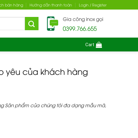
ch bán hàng
Hướng dẫn thanh toán
Login / Register
Gia công inox gọi
0399.766.655
Cart
heo yêu của khách hàng
rưng Sản phẩm của chúng tôi đa dạng mẫu mã,