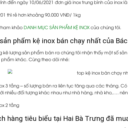
ính đến ngày 10/06/2021 đơn giá inox trung bình của inox l
201 thì rẻ hơn khoảng
90.000 VNĐ/ 1kg
tham khảo
DANH MỤC SẢN PHẨM KỆ INOX
của chúng tôi.
 sản phẩm kệ inox bán chạy nhất của Bác
g kê lượng sản phẩm bán ra chúng tôi nhận thấy một số sản 
 phẩm khác. Cùng theo dõi nhé:
inox 3 tầng – số lượng bán ra liên tục tăng qua các tháng. 
ới nhiều đối tượng khác nhau như nhà hàng, nhà kho,…. nên s
nox 2 tầng
ch hàng tiêu biểu tại Hai Bà Trưng đã m