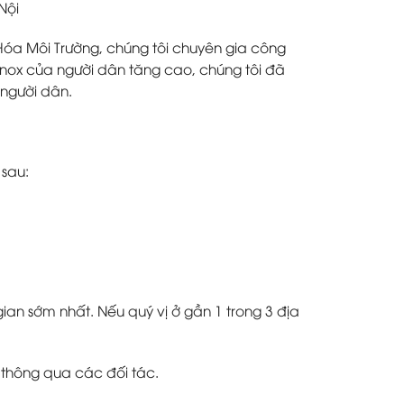
óa Môi Trường, chúng tôi chuyên gia công
 inox của người dân tăng cao, chúng tôi đã
 người dân.
 sau:
ian sớm nhất. Nếu quý vị ở gần 1 trong 3 địa
 thông qua các đối tác.