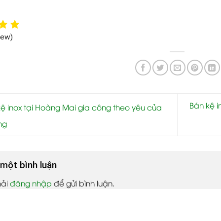
iew)
Bán kệ i
ệ inox tại Hoàng Mai gia công theo yêu của
ng
i một bình luận
hải
đăng nhập
để gửi bình luận.