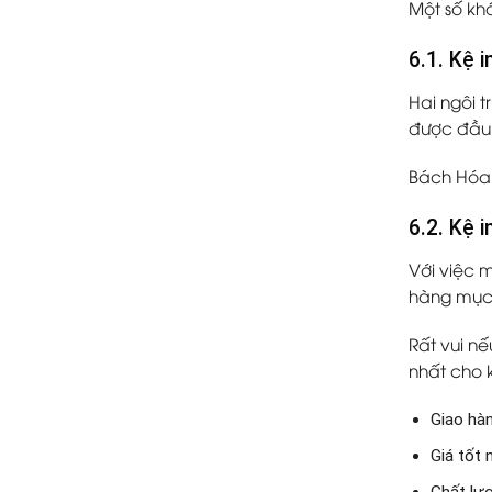
Một số kh
6.1. Kệ 
Hai ngôi 
được đầu 
Bách Hóa I
6.2. Kệ 
Với việc 
hàng mục 
Rất vui nế
nhất cho 
Giao hà
Giá tốt 