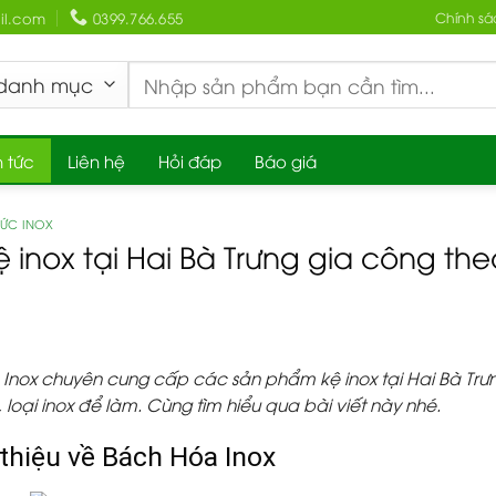
l.com
0399.766.655
Chính sá
Search
for:
n tức
Liên hệ
Hỏi đáp
Báo giá
TỨC INOX
ệ inox tại Hai Bà Trưng gia công t
Inox chuyên cung cấp các sản phẩm kệ inox tại Hai Bà T
 loại inox để làm. Cùng tìm hiểu qua bài viết này nhé.
 thiệu về Bách Hóa Inox