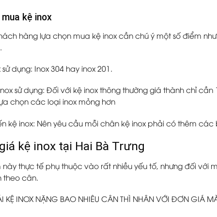
i mua kệ inox
hách hàng lựa chọn mua kệ inox cần chú ý một số điểm như
.
x sử dụng: Inox 304 hay inox 201.
nox sử dụng: Đối với kệ inox thông thường giá thành chỉ cần 
lựa chọn các loại inox mỏng hơn
n kệ inox: Nên yêu cầu mỗi chân kệ inox phải có thêm các bị
giá kệ inox tại Hai Bà Trưng
này thực tế phụ thuộc vào rất nhiều yếu tố, nhưng đối với 
nh theo cân.
ÁI KỆ INOX NẶNG BAO NHIÊU CÂN THÌ NHÂN VỚI ĐƠN GIÁ M