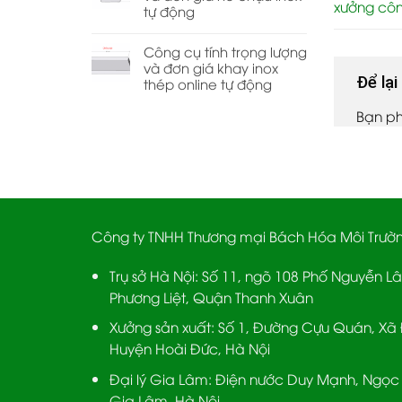
xưởng cô
tự động
Công cụ tính trọng lượng
và đơn giá khay inox
Để lạ
thép online tự động
Bạn p
Công ty TNHH Thương mại Bách Hóa Môi Trườ
Trụ sở Hà Nội:
Số 11, ngõ 108 Phố Nguyễn L
Phương Liệt, Quận Thanh Xuân
Xưởng sản xuất:
Số 1, Đường Cựu Quán, Xã 
Huyện Hoài Đức, Hà Nội
Đại lý Gia Lâm:
Điện nước Duy Mạnh, Ngọc 
Gia Lâm, Hà Nội