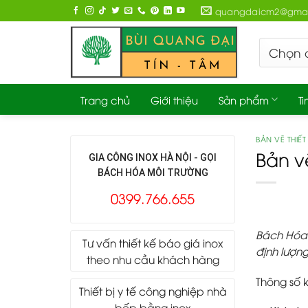
Skip
quangdaicm2@gmai
to
content
Trang chủ
Giới thiệu
Sản phẩm
Ti
BẢN VẼ THIẾT 
Bản v
GIA CÔNG INOX HÀ NỘI - GỌI
BÁCH HÓA MÔI TRƯỜNG
0399.766.655
Bách Hóa 
Tư vấn thiết kế báo giá inox
định lượn
theo nhu cầu khách hàng
Thông số k
Thiết bị y tế công nghiệp nhà
bếp bằng inox