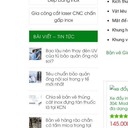
Kích th
Vật liệu
Gia công cắt laser CNC chấn
gấp inox
Mặt để 
Khung 
BÀI VIẾT – TIN TỨC
Khung v
Bao lâu nên thay đèn UV
Bản vẽ Gi
của tủ bảo quản ống nội
soi?
Tiêu chuẩn bảo quản
ống nội soi trong y tế
mới nhất
-5%
Chia sẻ bản vẽ thùng
Xe đẩy in
cát inox đựng tàn thuốc
304; Mod
lá tại KCN
đa dạng
Bản vẽ hàng rào chắn
145.00
5.
Rated
có tấm mica trong tại
out of 5