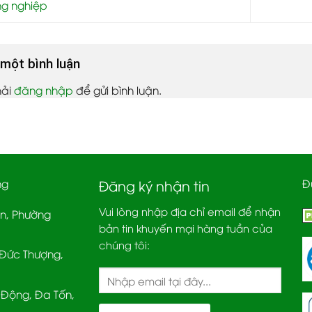
ng nghiệp
i một bình luận
hải
đăng nhập
để gửi bình luận.
ng
Đ
Đăng ký nhận tin
Vui lòng nhập địa chỉ email để nhận
ân, Phường
bản tin khuyến mại hàng tuần của
chúng tôi:
Đức Thượng,
Động, Đa Tốn,