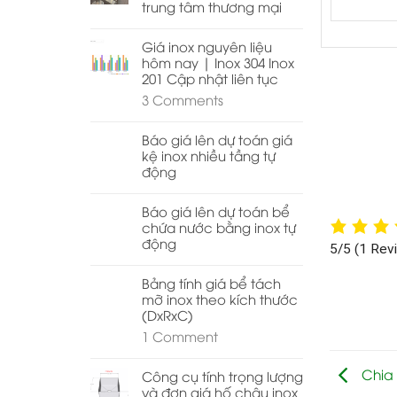
trung tâm thương mại
nhà bếp – gia
Kệ Inox 5 tầng – inox 304
Giá inox nguyên liệu
o thiết kế
– gia công theo thiết kế
hôm nay | Inox 304 Inox
I-NB
Model: KI5-304
201 Cập nhật liên tục
3
Comments
00
105.000
₫
110.000
5.00
₫
105.000
₫
Rated
out of 5
Báo giá lên dự toán giá
kệ inox nhiều tầng tự
động
Báo giá lên dự toán bể
chứa nước bằng inox tự
động
5/5
(1 Rev
Bảng tính giá bể tách
mỡ inox theo kích thước
(DxRxC)
1
Comment
Chia 
Công cụ tính trọng lượng
và đơn giá hố chậu inox