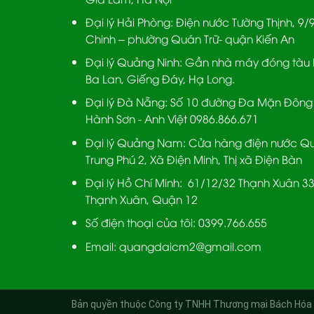
Đại lý Hải Phòng:
Điện nước Tường Thịnh, 9/
Chinh – phường Quán Trữ- quận Kiến An
Đại lý Quảng Ninh:
Gần nhà máy đóng tàu 
Ba Lan, Giếng Đáy, Hạ Long.
Đại lý Đà Nẵng
: Số 10 đường Đa Mặn Đông
Hành Sơn - Anh Việt 0986.866.671
Đại lý Quảng Nam
: Cửa hàng điện nước Q
Trung Phú 2, Xã Điện Minh, Thị xã Điện Bàn
Đại lý Hồ Chí Minh:
61/12/32 Thạnh Xuân 33
Thạnh Xuân, Quận 12
Số điện thoại của tôi: 0399.766.655
Email:
quangdaicm2@gmail.com
Bản quyền thuộc Công ty TNHH Thương mại Bách Hóa