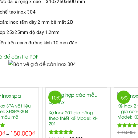
ước dài x rộng x cao = 310x250x600 mm
 chế tạo inox 304
cân: Inox tấm dày 2 mm bề mặt 2B
hộp 25x25mm độ dày 1,2mm
iền trên cạnh đường kính 10 mm đặc
á để cân file PDF
-10%
-5%
ox SPA vật liệu
Kệ Inox 2
el: XĐSPA-304
– gia côn
Kệ Inox 201 gia công
 mẫu mã
Model: KI
theo thiết kế Model: KI-
201
0
₫
150.000
₫
00
110.000
5.
₫
Rated
–
out of 5