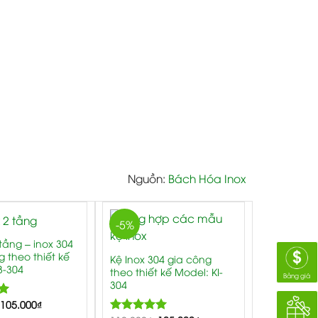
Nguồn:
Bách Hóa Inox
-5%
 tầng – inox 304
g theo thiết kế
Kệ Inox 304 gia công
3-304
theo thiết kế Model: KI-
Bảng giá
304
00
105.000
₫