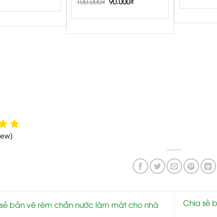
100.000
5.00
₫
90.000
₫
Rated
out of 5
iew)
Chia sẻ 
sẻ bản vẽ rèm chắn nước làm mát cho nhà