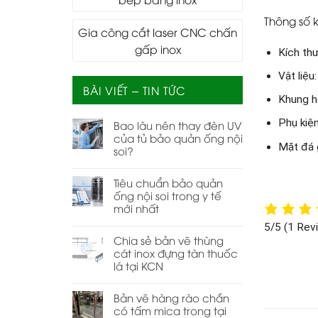
Thông số k
Gia công cắt laser CNC chấn
gấp inox
Kích th
Vật liệu
BÀI VIẾT – TIN TỨC
Khung 
Phụ kiện
Bao lâu nên thay đèn UV
của tủ bảo quản ống nội
Mặt đá 
soi?
Tiêu chuẩn bảo quản
ống nội soi trong y tế
mới nhất
5/5
(1 Rev
Chia sẻ bản vẽ thùng
cát inox đựng tàn thuốc
lá tại KCN
Bản vẽ hàng rào chắn
có tấm mica trong tại