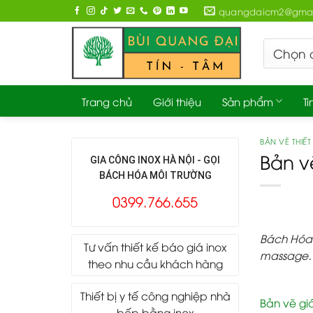
Skip
quangdaicm2@gmai
to
content
Trang chủ
Giới thiệu
Sản phẩm
Ti
BẢN VẼ THIẾT 
Bản v
GIA CÔNG INOX HÀ NỘI - GỌI
BÁCH HÓA MÔI TRƯỜNG
0399.766.655
Bách Hóa 
Tư vấn thiết kế báo giá inox
massage
theo nhu cầu khách hàng
Thiết bị y tế công nghiệp nhà
Bản vẽ gi
bếp bằng inox