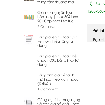
trung tâm thương mại
Bản v
1200x560
Giá inox nguyên liệu
hôm nay | Inox 304 Inox
201 Cập nhật liên tục
3
Comments
Để lạ
Báo giá lên dự toán giá
Bạn p
kệ inox nhiều tầng tự
động
Báo giá lên dự toán bể
chứa nước bằng inox tự
động
Bảng tính giá bể tách
mỡ inox theo kích thước
(DxRxC)
1
Comment
Công cụ tính trọng lượng
và đơn giá hố chậu inox