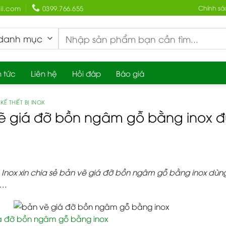
l.com
0399.766.655
Chính sá
Search
for:
n tức
Liên hệ
Hỏi đáp
Báo giá
KẾ THIẾT BỊ INOX
ẽ giá đỡ bồn ngâm gỗ bằng inox 
Inox xin chia sẻ bản vẽ giá đỡ bồn ngâm gỗ bằng inox dùn
….
á đỡ bồn ngâm gỗ bằng inox