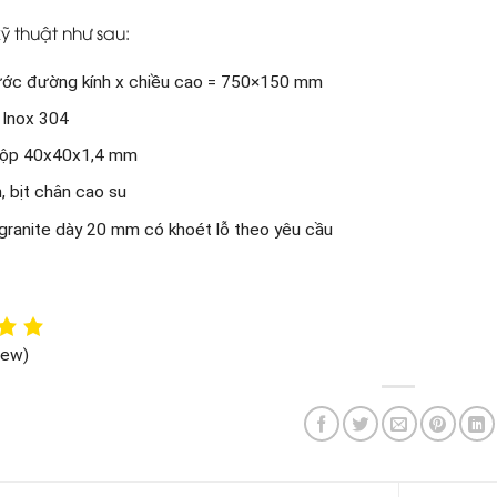
ỹ thuật như sau:
ước đường kính x chiều cao = 750×150 mm
: Inox 304
hộp 40x40x1,4 mm
, bịt chân cao su
granite dày 20 mm có khoét lỗ theo yêu cầu
iew)