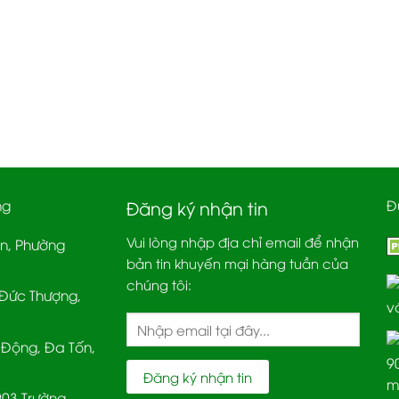
ng
Đ
Đăng ký nhận tin
Vui lòng nhập địa chỉ email để nhận
ân, Phường
bản tin khuyến mại hàng tuần của
chúng tôi:
Đức Thượng,
Động, Đa Tốn,
903 Trường