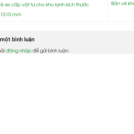
Bản vẽ kh
ẽ xe cấp vật tư cho kho lạnh kích thước
x1510 mm
i một bình luận
hải
đăng nhập
để gửi bình luận.