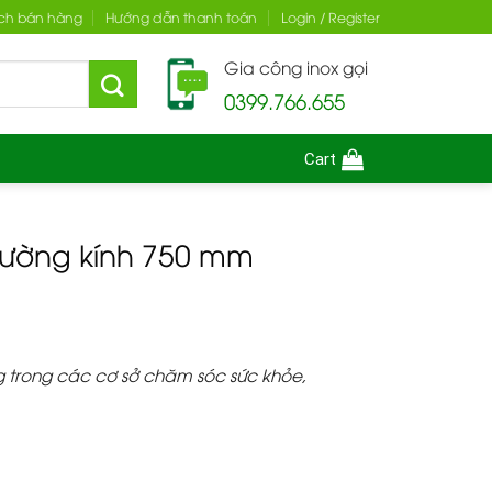
ch bán hàng
Hướng dẫn thanh toán
Login / Register
Gia công inox gọi
0399.766.655
Cart
đường kính 750 mm
g trong các cơ sở chăm sóc sức khỏe,