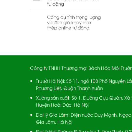
tự động
Công cụ tính trọng lượng
và đơn giá khay inox
thép online tự động
Công ty TNHH Thương mại Bách Hóa Môi Trườ
Trụ sở Hà Nội:
Số 11, ngõ 108 Phố Nguyễn L
Phương Liệt, Quận Thanh Xuân
Xưởng sản xuất:
Số 1, Đường Cựu Quán, Xã 
Huyện Hoài Đức, Hà Nội
Đại lý Gia Lâm:
Điện nước Duy Mạnh, Ngọc 
Gia Lâm, Hà Nội
Đại lý Hải Phòng:
Điện nước Tường Thịnh, 9/