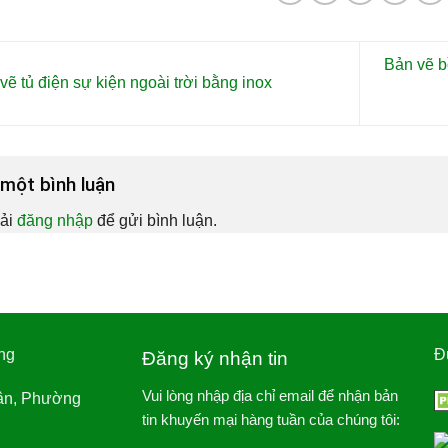
Bản vẽ b
ẽ tủ điện sự kiện ngoài trời bằng inox
i một bình luận
ải
đăng nhập
để gửi bình luận.
ng
Đ
Đăng ký nhận tin
Vui lòng nhập địa chỉ email để nhận bản
ân, Phường
tin khuyến mại hàng tuần của chúng tôi: