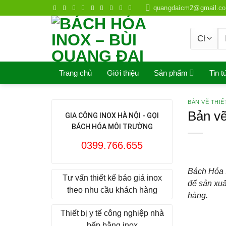
Skip
quangdaicm2@gmail.c
to
content
S
fo
Trang chủ
Giới thiệu
Sản phẩm
Tin t
BẢN VẼ THIẾ
Bản vẽ
GIA CÔNG INOX HÀ NỘI - GỌI
BÁCH HÓA MÔI TRƯỜNG
0399.766.655
Bách Hóa I
Tư vấn thiết kế báo giá inox
để sản xuấ
theo nhu cầu khách hàng
hàng.
Thiết bị y tế công nghiệp nhà
bếp bằng inox