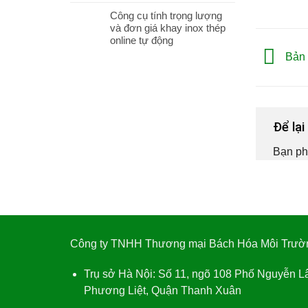
Công cụ tính trọng lượng
và đơn giá khay inox thép
online tự động
Bản v
Để lạ
Bạn ph
Công ty TNHH Thương mại Bách Hóa Môi Trườ
Trụ sở Hà Nội:
Số 11, ngõ 108 Phố Nguyễn L
Phương Liệt, Quận Thanh Xuân