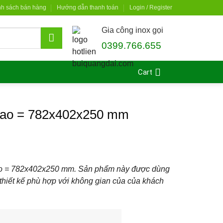
nh sách bán hàng
Hướng dẫn thanh toán
Login / Register
Gia công inox gọi
0399.766.655
Cart
x cao = 782x402x250 mm
 cao = 782x402x250 mm. Sản phẩm này được dùng
 thiết kế phù hợp với không gian của của khách