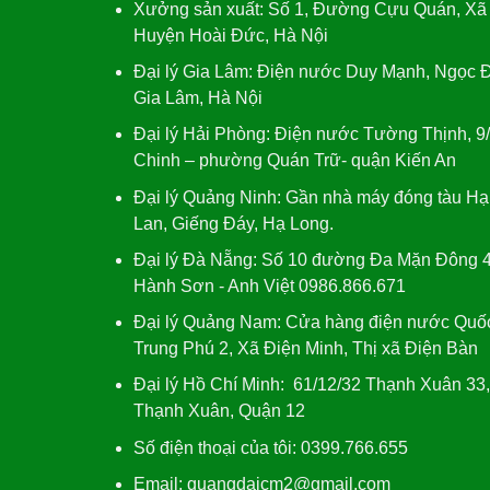
Xưởng sản xuất:
Số 1, Đường Cựu Quán, Xã
Huyện Hoài Đức, Hà Nội
Đại lý Gia Lâm:
Điện nước Duy Mạnh, Ngọc Đ
Gia Lâm, Hà Nội
Đại lý Hải Phòng:
Điện nước Tường Thịnh, 9
Chinh – phường Quán Trữ- quận Kiến An
Đại lý Quảng Ninh:
Gần nhà máy đóng tàu Hạ
Lan, Giếng Đáy, Hạ Long.
Đại lý Đà Nẵng
: Số 10 đường Đa Mặn Đông 4
Hành Sơn - Anh Việt 0986.866.671
Đại lý Quảng Nam
: Cửa hàng điện nước Quố
Trung Phú 2, Xã Điện Minh, Thị xã Điện Bàn
Đại lý Hồ Chí Minh:
61/12/32 Thạnh Xuân 33
Thạnh Xuân, Quận 12
Số điện thoại của tôi: 0399.766.655
Email:
quangdaicm2@gmail.com