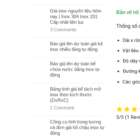
Giá inox nguyên liệu hôm
Bản vẽ hố
nay | Inox 304 Inox 201
Cập nhật liên tục
Thông số 
3
Comments
Dài x r
Báo giá lên dự toán giá kệ
inox nhiều tầng tự động
Vật liệu
Độ dày 
Báo giá lên dự toán bể
chứa nước bằng inox tự
Đường k
động
Các góc
Bảng tính giá bể tách mỡ
inox theo kích thước
(DxRxC)
1
Comment
5/5
(1 Rev
Công cụ tính trọng lượng
và đơn giá hố chậu inox tự
động