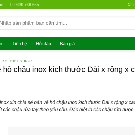
om
0399.766.655
Chí
earch
r:
ức
Liên hệ
Hỏi đáp
Báo giá
T KẾ THIẾT BỊ INOX
 hố chậu inox kích thước Dài x rộng 
nox xin chia sẻ bản vẽ hố chậu inox kích thước Dài x rộng x
t các chậu rửa tay theo yêu cầu. Đặc biệt là các chậu rửa được