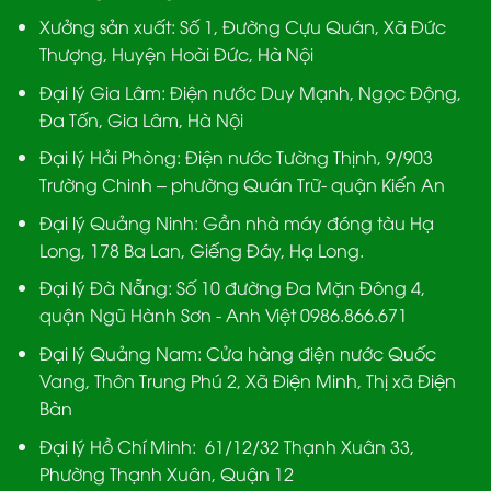
Xưởng sản xuất:
Số 1, Đường Cựu Quán, Xã Đức
Thượng, Huyện Hoài Đức, Hà Nội
Đại lý Gia Lâm:
Điện nước Duy Mạnh, Ngọc Động,
Đa Tốn, Gia Lâm, Hà Nội
Đại lý Hải Phòng:
Điện nước Tường Thịnh, 9/903
Trường Chinh – phường Quán Trữ- quận Kiến An
Đại lý Quảng Ninh:
Gần nhà máy đóng tàu Hạ
Long, 178 Ba Lan, Giếng Đáy, Hạ Long.
Đại lý Đà Nẵng
: Số 10 đường Đa Mặn Đông 4,
quận Ngũ Hành Sơn - Anh Việt 0986.866.671
Đại lý Quảng Nam
: Cửa hàng điện nước Quốc
Vang, Thôn Trung Phú 2, Xã Điện Minh, Thị xã Điện
Bàn
Đại lý Hồ Chí Minh:
61/12/32 Thạnh Xuân 33,
Phường Thạnh Xuân, Quận 12