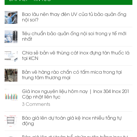
Bao lâu nên thay đèn UV của tủ bảo quản ống
nội soi?
Tiêu chuẩn bảo quản ống nội soi trong y tế mới
nhất
Chia sẻ bản vẽ thùng cát inox đựng tàn thuốc lá
tại KCN
Bản vẽ hàng rào chắn có tấm mica trong tại
trung tâm thương mại
Giá inox nguyên liệu hôm nay | Inox 304 Inox 201
Cập nhật liên tục
3
Comments
Báo giá lên dự toán giá kệ inox nhiều tầng tự
động
Báo giá lên dự toán bể chứa nước bằng inox tự