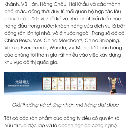
Khánh, Vũ Hán, Hàng Châu, Hải Khẩu và các thành
phố khác, đồng thời duy trì mối quan hệ hợp tác lâu
dài với các đơn vị thiết kế và nhà phát triển kiến ​​trúc
hàng đầu trong nước; khách hàng của dịch vụ là bất
động sản lớn tại nhà. và ở nước ngoài. Trong số đó có
China Resources, China Merchants, China Shipping,
Vanke, Evergrande, Wanda, v.v. Mạng lưới bán hàng
của chúng tôi tham gia rất nhiều vào việc xây dựng
khu vực đô thị quốc gia.
Giải thưởng và chứng nhận mà hãng đạt được
Tất cả các sản phẩm của công ty đều có quyền sở
hữu trí tuệ độc lập và là doanh nghiệp công nghệ