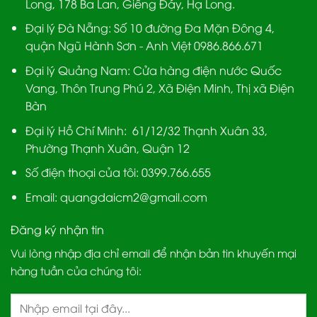
Long, 178 Ba Lan, Giếng Đáy, Hạ Long.
Đại lý Đà Nẵng
: Số 10 đường Đa Mặn Đông 4,
quận Ngũ Hành Sơn - Anh Việt 0986.866.671
Đại lý Quảng Nam
: Cửa hàng điện nước Quốc
Vang, Thôn Trung Phú 2, Xã Điện Minh, Thị xã Điện
Bàn
Đại lý Hồ Chí Minh:
61/12/32 Thạnh Xuân 33,
Phường Thạnh Xuân, Quận 12
Số điện thoại của tôi: 0399.766.655
Email:
quangdaicm2@gmail.com
Đăng ký nhận tin
Vui lòng nhập địa chỉ email để nhận bản tin khuyến mại
hàng tuần của chúng tôi: