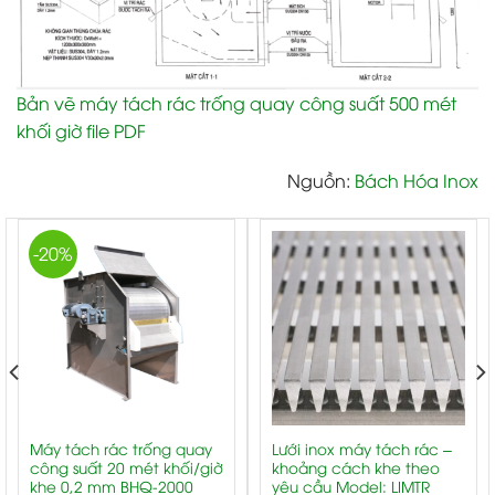
Bản vẽ máy tách rác trống quay công suất 500 mét
khối giờ file PDF
Nguồn:
Bách Hóa Inox
-20%
Máy tách rác trống quay
Lưới inox máy tách rác –
công suất 20 mét khối/giờ
khoảng cách khe theo
khe 0,2 mm BHQ-2000
yêu cầu Model: LIMTR