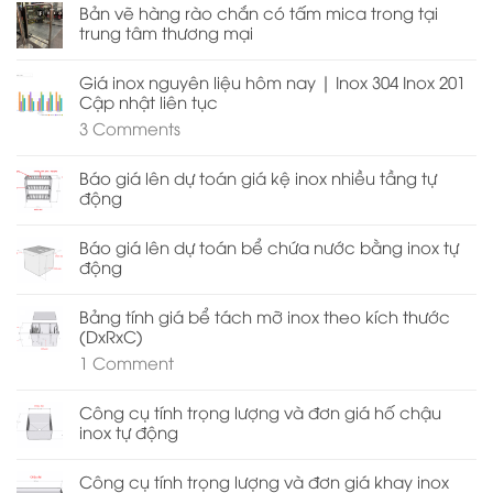
Bản vẽ hàng rào chắn có tấm mica trong tại
trung tâm thương mại
Giá inox nguyên liệu hôm nay | Inox 304 Inox 201
Cập nhật liên tục
3
Comments
Báo giá lên dự toán giá kệ inox nhiều tầng tự
động
Báo giá lên dự toán bể chứa nước bằng inox tự
động
Bảng tính giá bể tách mỡ inox theo kích thước
(DxRxC)
1
Comment
Công cụ tính trọng lượng và đơn giá hố chậu
inox tự động
Công cụ tính trọng lượng và đơn giá khay inox