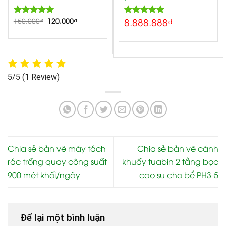
8.888.888
₫
150.000
5.00
₫
120.000
₫
5.00
Rated
Rated
out of 5
out of 5
5/5
(1 Review)
Chia sẻ bản vẽ máy tách
Chia sẻ bản vẽ cánh
rác trống quay công suất
khuấy tuabin 2 tầng bọc
900 mét khối/ngày
cao su cho bể PH3-5
Để lại một bình luận