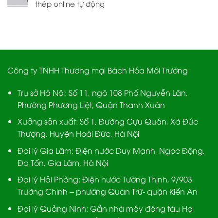
thép online tự động
Công ty TNHH Thương mại Bách Hóa Môi Trường
Trụ sở Hà Nội:
Số 11, ngõ 108 Phố Nguyễn Lân,
Phường Phương Liệt, Quận Thanh Xuân
Xưởng sản xuất:
Số 1, Đường Cựu Quán, Xã Đức
Thượng, Huyện Hoài Đức, Hà Nội
Đại lý Gia Lâm:
Điện nước Duy Mạnh, Ngọc Động,
Đa Tốn, Gia Lâm, Hà Nội
Đại lý Hải Phòng:
Điện nước Tường Thịnh, 9/903
Trường Chinh – phường Quán Trữ- quận Kiến An
Đại lý Quảng Ninh:
Gần nhà máy đóng tàu Hạ