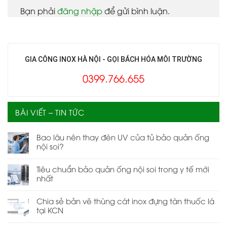
Bạn phải
đăng nhập
để gửi bình luận.
GIA CÔNG INOX HÀ NỘI - GỌI BÁCH HÓA MÔI TRƯỜNG
0399.766.655
BÀI VIẾT – TIN TỨC
Bao lâu nên thay đèn UV của tủ bảo quản ống
nội soi?
Tiêu chuẩn bảo quản ống nội soi trong y tế mới
nhất
Chia sẻ bản vẽ thùng cát inox đựng tàn thuốc lá
tại KCN