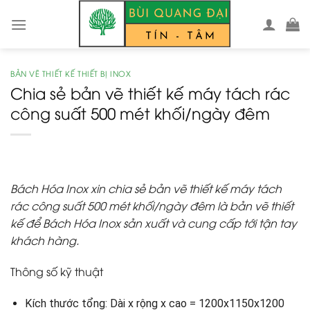
Skip
to
content
BẢN VẼ THIẾT KẾ THIẾT BỊ INOX
Chia sẻ bản vẽ thiết kế máy tách rác
công suất 500 mét khối/ngày đêm
Bách Hóa Inox xin chia sẻ bản vẽ thiết kế máy tách
rác công suất 500 mét khối/ngày đêm là bản vẽ thiết
kế để Bách Hóa Inox sản xuất và cung cấp tới tận tay
khách hàng.
Thông số kỹ thuật
Kích thước tổng: Dài x rộng x cao = 1200x1150x1200