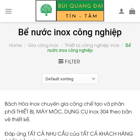
Skip
to
content
Bể nước inox công nghiệp
Home
Gia công inox
Thiết bị công nghiệp inox
/
/
/
Bể
nước inox công nghiệp
FILTER
Bách Hóa Inox chuyên gia công chế tạo và phân
phối THIẾT BỊ, MÁY MÓC, DỤNG CỤ inox 304 theo bản
vẽ thiết kế.
Đáp ứng TẤT CẢ NHU CẦU của TẤT CẢ KHÁCH HÀNG