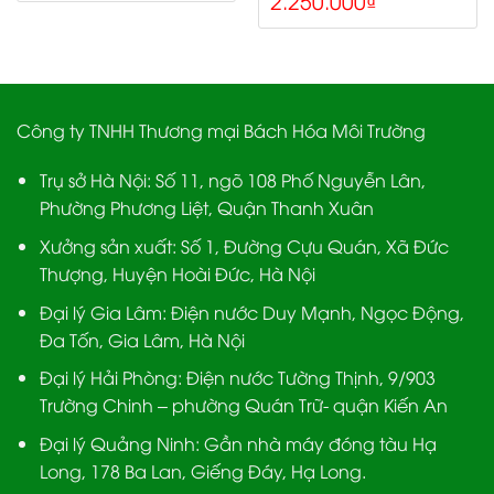
out of 5
Công ty TNHH Thương mại Bách Hóa Môi Trường
Trụ sở Hà Nội:
Số 11, ngõ 108 Phố Nguyễn Lân,
Phường Phương Liệt, Quận Thanh Xuân
Xưởng sản xuất:
Số 1, Đường Cựu Quán, Xã Đức
Thượng, Huyện Hoài Đức, Hà Nội
Đại lý Gia Lâm:
Điện nước Duy Mạnh, Ngọc Động,
Đa Tốn, Gia Lâm, Hà Nội
Đại lý Hải Phòng:
Điện nước Tường Thịnh, 9/903
Trường Chinh – phường Quán Trữ- quận Kiến An
Đại lý Quảng Ninh:
Gần nhà máy đóng tàu Hạ
Long, 178 Ba Lan, Giếng Đáy, Hạ Long.