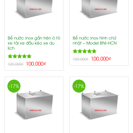
Bể nước inox gắn trên ô tô
Bể nước inox hình chữ
xe tải xe đầu kéo xe du
nhật – Model BNI-HCN
lịch
5.00
100.000
₫
Rated
120.000
₫
5.00
100.000
₫
out of 5
Rated
120.000
₫
out of 5
-17%
-17%