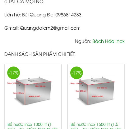
ở TẤT CẢ MỌI NƠI
Liên hệ: Bùi Quang Đại 0986814283
Gmail: Quangdaicm2@gmail.com
Nguồn:
Bách Hóa Inox
DANH SÁCH SẢN PHẨM CHI TIẾT
-17%
-17%
Bể nước inox 1000 lít (1
Bể nước inox 1500 lít (1.5
m3) – tùy chỉnh kích thước
m3) – tùy chỉnh kích thước