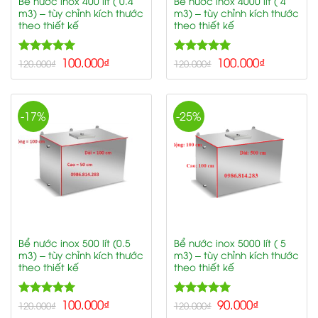
Bể nước inox 400 lít ( 0.4
Bể nước inox 4000 lít ( 4
m3) – tùy chỉnh kích thước
m3) – tùy chỉnh kích thước
theo thiết kế
theo thiết kế
5.00
100.000
₫
5.00
100.000
₫
Rated
Rated
120.000
₫
120.000
₫
out of 5
out of 5
-17%
-25%
Bể nước inox 500 lít (0.5
Bể nước inox 5000 lít ( 5
m3) – tùy chỉnh kích thước
m3) – tùy chỉnh kích thước
theo thiết kế
theo thiết kế
5.00
100.000
₫
5.00
90.000
₫
Rated
Rated
120.000
₫
120.000
₫
out of 5
out of 5