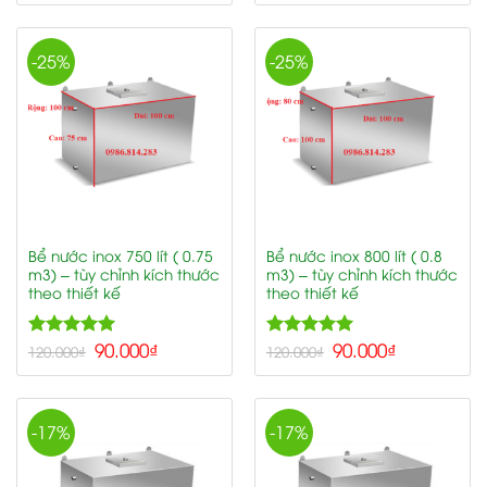
-25%
-25%
Bể nước inox 750 lít ( 0.75
Bể nước inox 800 lít ( 0.8
m3) – tùy chỉnh kích thước
m3) – tùy chỉnh kích thước
theo thiết kế
theo thiết kế
5.00
90.000
₫
5.00
90.000
₫
Rated
Rated
120.000
₫
120.000
₫
out of 5
out of 5
-17%
-17%