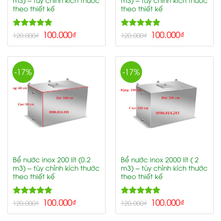
theo thiết kế
theo thiết kế
5.00
100.000
₫
5.00
100.000
₫
Rated
Rated
120.000
₫
120.000
₫
out of 5
out of 5
-17%
-17%
Bể nước inox 200 lít (0.2
Bể nước inox 2000 lít ( 2
m3) – tùy chỉnh kích thước
m3) – tùy chỉnh kích thước
theo thiết kế
theo thiết kế
5.00
100.000
₫
5.00
100.000
₫
Rated
Rated
120.000
₫
120.000
₫
out of 5
out of 5