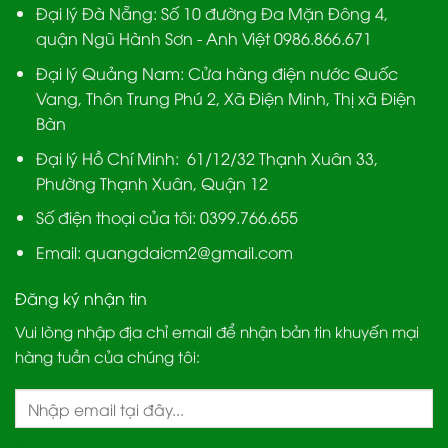
Đại lý Đà Nẵng
: Số 10 đường Đa Mặn Đông 4,
quận Ngũ Hành Sơn - Anh Việt 0986.866.671
Đại lý Quảng Nam
: Cửa hàng điện nước Quốc
Vang, Thôn Trung Phú 2, Xã Điện Minh, Thị xã Điện
Bàn
Đại lý Hồ Chí Minh:
61/12/32 Thạnh Xuân 33,
Phường Thạnh Xuân, Quận 12
Số điện thoại của tôi: 0399.766.655
Email:
quangdaicm2@gmail.com
Đăng ký nhận tin
Vui lòng nhập địa chỉ email để nhận bản tin khuyến mại
hàng tuần của chúng tôi: