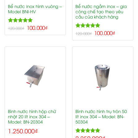
Bể nước inox hình vuông –
Bể nước ngầm inox – gia
Model BNI-HV
công chế tạo theo yêu
cầu của khách hàng
5.00
100.000
₫
Rated
120.000
₫
5.00
100.000
₫
out of 5
Rated
120.000
₫
out of 5
Bình nước hình hộp chữ
Bình nước hình trụ tròn 50
nhật 20 lít inox 304 –
lít inox 304 – Model: BN-
Model: BN-20304
50304
1.250.000
₫
2.250.000
₫
5.00
Rated