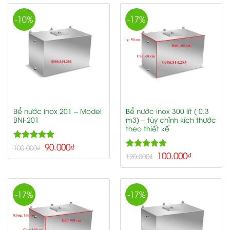
-10%
-17%
Bể nước inox 201 – Model
Bể nước inox 300 lít ( 0.3
BNI-201
m3) – tùy chỉnh kích thước
theo thiết kế
5.00
90.000
₫
Rated
100.000
₫
5.00
100.000
₫
out of 5
Rated
120.000
₫
out of 5
-17%
-17%