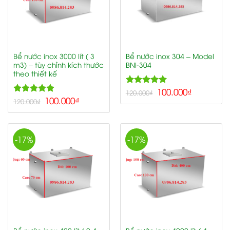
Bể nước inox 3000 lít ( 3
Bể nước inox 304 – Model
m3) – tùy chỉnh kích thước
BNI-304
theo thiết kế
5.00
100.000
₫
Rated
120.000
₫
5.00
100.000
₫
out of 5
Rated
120.000
₫
out of 5
-17%
-17%