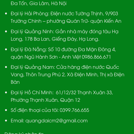
Đa Tốn, Gia Lâm, Hà Nội
Đại lý Hải Phòng:
Điện nước Tường Thịnh, 9/903
Trường Chinh – phường Quán Trữ- quận Kiến An
Đại lý Quảng Ninh:
Gần nhà máy đóng tàu Hạ
Long, 178 Ba Lan, Giếng Đáy, Hạ Long.
Đại lý Đà Nẵng
: Số 10 đường Đa Mặn Đông 4,
quận Ngũ Hành Sơn - Anh Việt 0986.866.671
Đại lý Quảng Nam
: Cửa hàng điện nước Quốc
Vang, Thôn Trung Phú 2, Xã Điện Minh, Thị xã Điện
Bàn
Đại lý Hồ Chí Minh:
61/12/32 Thạnh Xuân 33,
Phường Thạnh Xuân, Quận 12
Số điện thoại của tôi: 0399.766.655
Email:
quangdaicm2@gmail.com
Đăng ký nhận tin