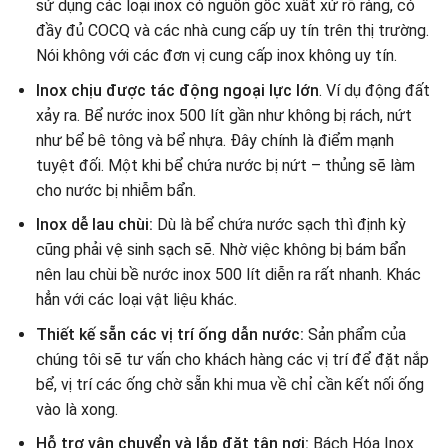
sử dụng các loại inox có nguồn gốc xuất xứ rõ ràng, có
đầy đủ COCQ và các nhà cung cấp uy tín trên thị trường.
Nói không với các đơn vị cung cấp inox không uy tín.
Inox chịu được tác động ngoại lực lớn
. Ví dụ động đất
xảy ra. Bể nước inox 500 lít gần như không bị rách, nứt
như bể bê tông và bể nhựa. Đây chính là điểm mạnh
tuyệt đối. Một khi bể chứa nước bị nứt – thủng sẽ làm
cho nước bị nhiễm bẩn.
Inox dễ lau chùi:
Dù là bể chứa nước sạch thì định kỳ
cũng phải vệ sinh sạch sẽ. Nhờ việc không bị bám bẩn
nên lau chùi bề nước inox 500 lít diễn ra rất nhanh. Khác
hẳn với các loại vật liệu khác.
Thiết kế sẵn các vị trí ống dẫn nước:
Sản phẩm của
chúng tôi sẽ tư vấn cho khách hàng các vị trí để đặt nắp
bể, vị trí các ống chờ sẵn khi mua về chỉ cần kết nối ống
vào là xong.
Hỗ trợ vận chuyển và lắp đặt tận nơi:
Bách Hóa Inox