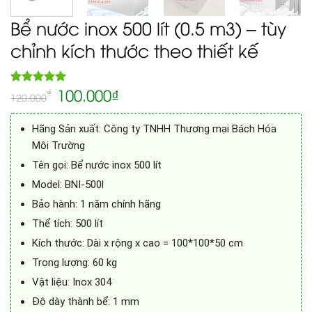
Bể nước inox 500 lít (0.5 m3) – tùy
chỉnh kích thước theo thiết kế
100.000
₫
5.00
₫
Rated
1
120.000
out of 5
based on
customer
Hãng Sản xuất: Công ty TNHH Thương mại Bách Hóa
rating
Môi Trường
Tên gọi: Bể nước inox 500 lít
Model: BNI-500l
Bảo hành: 1 năm chính hãng
Thể tích: 500 lít
Kích thước: Dài x rộng x cao = 100*100*50 cm
Trọng lượng: 60 kg
Vật liệu: Inox 304
Độ dày thành bể: 1 mm