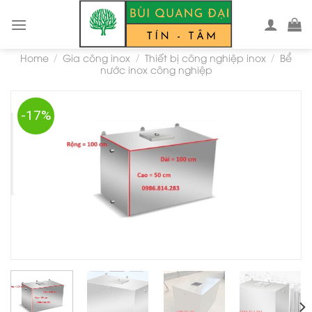
Skip
to
content
Home
Gia công inox
Thiết bị công nghiệp inox
Bể
/
/
/
nước inox công nghiệp
-17%