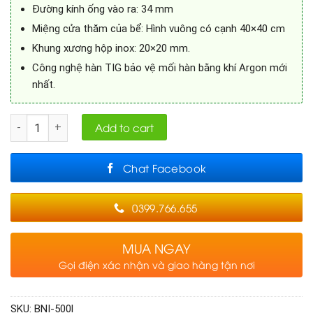
Đường kính ống vào ra: 34 mm
Miệng cửa thăm của bể: Hình vuông có cạnh 40×40 cm
Khung xương hộp inox: 20×20 mm.
Công nghệ hàn TIG bảo vệ mối hàn bằng khí Argon mới
nhất.
Quantity
Add to cart
Chat Facebook
0399.766.655
MUA NGAY
Gọi điện xác nhận và giao hàng tận nơi
SKU:
BNI-500l