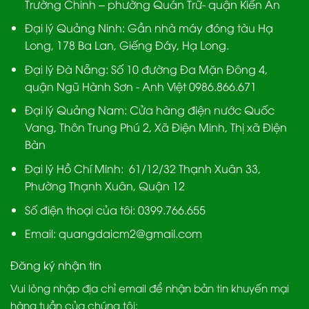
Trường Chinh – phường Quán Trữ- quận Kiến An
Đại lý Quảng Ninh:
Gần nhà máy đóng tàu Hạ
Long, 178 Ba Lan, Giếng Đáy, Hạ Long.
Đại lý Đà Nẵng
: Số 10 đường Đa Mặn Đông 4,
quận Ngũ Hành Sơn - Anh Việt 0986.866.671
Đại lý Quảng Nam
: Cửa hàng điện nước Quốc
Vang, Thôn Trung Phú 2, Xã Điện Minh, Thị xã Điện
Bàn
Đại lý Hồ Chí Minh:
61/12/32 Thạnh Xuân 33,
Phường Thạnh Xuân, Quận 12
Số điện thoại của tôi: 0399.766.655
Email:
quangdaicm2@gmail.com
Đăng ký nhận tin
Vui lòng nhập địa chỉ email để nhận bản tin khuyến mại
hàng tuần của chúng tôi: