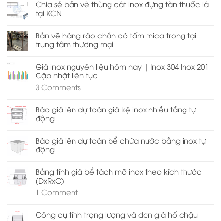
Chia sẻ bản vẽ thùng cát inox đựng tàn thuốc lá
tại KCN
Bản vẽ hàng rào chắn có tấm mica trong tại
trung tâm thương mại
Giá inox nguyên liệu hôm nay | Inox 304 Inox 201
Cập nhật liên tục
3
Comments
Báo giá lên dự toán giá kệ inox nhiều tầng tự
động
Báo giá lên dự toán bể chứa nước bằng inox tự
động
Bảng tính giá bể tách mỡ inox theo kích thước
(DxRxC)
1
Comment
Công cụ tính trọng lượng và đơn giá hố chậu