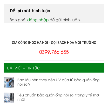
Để lại một bình luận
Bạn phải
đăng nhập
để gửi bình luận.
GIA CÔNG INOX HÀ NỘI - GỌI BÁCH HÓA MÔI TRƯỜNG
0399.766.655
BÀI VIẾT – TIN TỨC
Bao lâu nên thay đèn UV của tủ bảo quản ống
nội soi?
Tiêu chuẩn bảo quản ống nội soi trong y tế mới
nhất