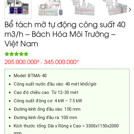
Bể tách mỡ tự động công suất 40
m3/h – Bách Hóa Môi Trường –
Việt Nam
205.000.000
345.000.000
5.00
₫
₫
Rated
1
–
out of 5
based on
customer
Model: BTMA-40
rating
Công suất nước đầu vào: 40 mét khối/giờ
Cao độ chiều cao: Từ 12-30 mét
Công suất động cơ: 4 kW – 7.5 kW
Đường kính ống đầu vào: 150 mm
Đường kính ống đầu ra: 100 mm
Kích thước tổng: Dài x Rộng x Cao = 3300x1150x2000
mm