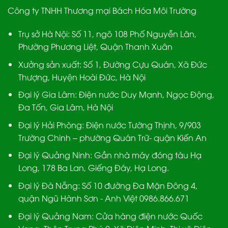
Công ty TNHH Thương mại Bách Hóa Môi Trường
Trụ sở Hà Nội:
Số 11, ngõ 108 Phố Nguyễn Lân,
Phường Phương Liệt, Quận Thanh Xuân
Xưởng sản xuất:
Số 1, Đường Cựu Quán, Xã Đức
Thượng, Huyện Hoài Đức, Hà Nội
Đại lý Gia Lâm:
Điện nước Duy Mạnh, Ngọc Động,
Đa Tốn, Gia Lâm, Hà Nội
Đại lý Hải Phòng:
Điện nước Tường Thịnh, 9/903
Trường Chinh – phường Quán Trữ- quận Kiến An
Đại lý Quảng Ninh:
Gần nhà máy đóng tàu Hạ
Long, 178 Ba Lan, Giếng Đáy, Hạ Long.
Đại lý Đà Nẵng
: Số 10 đường Đa Mặn Đông 4,
quận Ngũ Hành Sơn - Anh Việt 0986.866.671
Đại lý Quảng Nam
: Cửa hàng điện nước Quốc