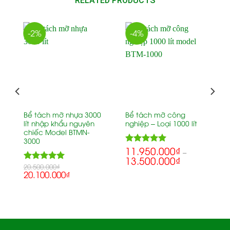
RELATED PRODUCTS
-2%
-4%
Bể tách mỡ nhựa 3000
Bể tách mỡ công
lít nhập khẩu nguyên
nghiệp – Loại 1000 lít
chiếc Model BTMN-
3000
11.950.000
₫
5.00
Rated
–
13.500.000
₫
out of 5
20.500.000
5.00
₫
Rated
20.100.000
₫
out of 5