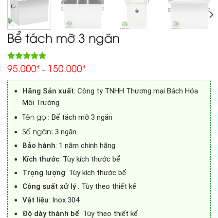
Bể tách mỡ 3 ngăn
95.000
150.000
5.00
₫
₫
Rated
1
–
out of 5
based on
customer
Hãng Sản xuất
: Công ty TNHH Thương mại Bách Hóa
rating
Môi Trường
Tên gọi:
Bể tách mỡ 3 ngăn
Số ngăn:
3 ngăn
Bảo hành
: 1 năm chính hãng
Kích thước
: Tùy kích thước bể
Trọng lượng
: Tùy kích thước bể
Công suất xử lý
: Tùy theo thiết kế
Vật liệu
: Inox 304
Độ dày thành bể
: Tùy theo thiết kế