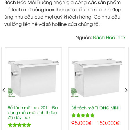
Bách Hóa Môi Trường nhận gia công các sản phẩm
bể tách mỡ bằng inox theo yêu cầu nên có thể đáp
ứng nhu cầu của mọi quý khách hàng. Có nhu cầu
vui lòng liên hệ với số hotline của chúng tôi.
Nguồn:
Bách Hóa Inox
Bể tách mỡ inox 201 – Đa
Bể tách mỡ THÔNG MINH
dạng mẫu mã kích thước
độ dày inox
95.000
₫
150.000
₫
5.00
Rated
–
out of 5