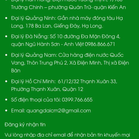
Trường Chinh – phường Quán Trữ- quận Kiến An
Đại lý Quảng Ninh:
Gần nhà máy đóng tàu Hạ
Long, 178 Ba Lan, Giếng Đáy, Hạ Long.
Đại lý Đà Nẵng
: Số 10 đường Đa Mặn Đông 4,
quận Ngũ Hành Sơn - Anh Việt 0986.866.671
Đại lý Quảng Nam
: Cửa hàng điện nước Quốc
Vang, Thôn Trung Phú 2, Xã Điện Minh, Thị xã Điện
Bàn
Đại lý Hồ Chí Minh:
61/12/32 Thạnh Xuân 33,
Phường Thạnh Xuân, Quận 12
Số điện thoại của tôi: 0399.766.655
Email:
quangdaicm2@gmail.com
Đăng ký nhận tin
Vui lòng nhập địa chỉ email để nhận bản tin khuyến mại