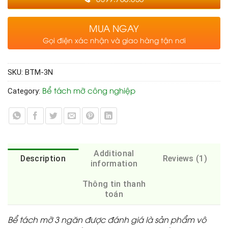
MUA NGAY
Gọi điện xác nhận và giao hàng tận nơi
SKU:
BTM-3N
Bể tách mỡ công nghiệp
Category:
Additional
Description
Reviews (1)
information
Thông tin thanh
toán
Bể tách mỡ 3 ngăn
được đánh giá là sản phẩm vô