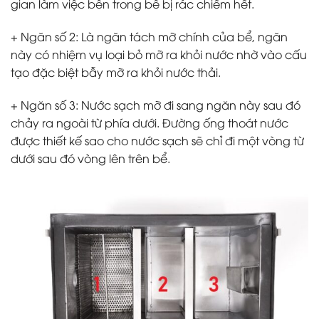
gian làm việc bên trong bể bị rác chiếm hết.
+ Ngăn số 2
: Là ngăn tách mỡ chính của bể, ngăn
này có nhiệm vụ loại bỏ mỡ ra khỏi nước nhờ vào cấu
tạo đặc biệt bẫy mỡ ra khỏi nước thải.
+ Ngăn số 3:
Nước sạch mỡ đi sang ngăn này sau đó
chảy ra ngoài từ phía dưới. Đường ống thoát nước
được thiết kế sao cho nước sạch sẽ chỉ đi một vòng từ
dưới sau đó vòng lên trên bể.