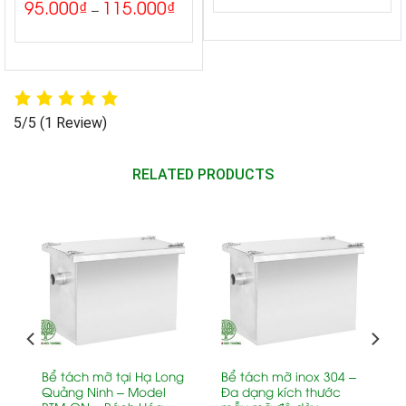
95.000
₫
115.000
₫
5.00
Rated
–
out of 5
5/5
(1 Review)
RELATED PRODUCTS
Bể tách mỡ tại Hạ Long
Bể tách mỡ inox 304 –
Quảng Ninh – Model
Đa dạng kích thước