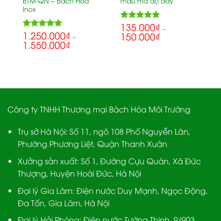
BTM-QN – Bách Hóa
mẫu mã độ dày
Inox
135.000
₫
5.00
Rated
–
1.250.000
₫
5.00
150.000
₫
out of 5
Rated
–
1.550.000
₫
out of 5
Công ty TNHH Thương mại Bách Hóa Môi Trường
Trụ sở Hà Nội:
Số 11, ngõ 108 Phố Nguyễn Lân,
Phường Phương Liệt, Quận Thanh Xuân
Xưởng sản xuất:
Số 1, Đường Cựu Quán, Xã Đức
Thượng, Huyện Hoài Đức, Hà Nội
Đại lý Gia Lâm:
Điện nước Duy Mạnh, Ngọc Động,
Đa Tốn, Gia Lâm, Hà Nội
Đại lý Hải Phòng:
Điện nước Tường Thịnh, 9/903