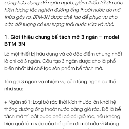
cùng hữu dụng để ngăn ngừa, giảm thiểu tối đa các
hiện tượng tắc nghẽn đường ống thoát nước do mỡ
thừa gây ra. BTM-3N được chế tạo để phục vụ cho
các đối tượng có lưu lượng thải nước vừa và nhỏ.
1. Giới thiệu chung bể tách mỡ 3 ngăn – model
BTM-3N
Là một thiết bị hữu dụng và có đặc điểm chung nhất
là chỉ có 3 ngăn. Cấu tạo 3 ngăn được cho là phổ
biến nhất khi chế tạo sản phẩm bể tách mỡ.
Tên gọi 3 ngăn và nhiệm vụ của từng ngăn cụ thể
như sau:
+ Ngăn số 1
: Loại bỏ rác thải kích thước lớn khỏi hệ
thống đường ống thoát nước bằng giỏ rác. Đã là bể
tách mỡ thì bắt buộc phải có cái giỏ rác, nếu không
hiệu quả làm việc của bể giảm đi một nửa vì không