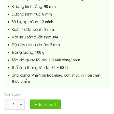
Đường kính tổng
: 90 mm
Đường kính trụ
c: 8 mm
Số lượng cánh
: 12 cánh
Kích thước cánh:
9 mm.
Vật liệu sản xuất
: Inox 304
Độ dày cánh khuấy:
2 mm
Trọng lượng
: 100 g
Tốc độ quay tối đa:
1-3.600 vòng/ phút
Thể tích thùng tối đa:
30 – 50 lít
Ứng dụng
: Pha trộn bột nhão, sơn, mực in, hóa chất,
thực phẩm
10 in stock
Quantity
Add to cart