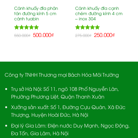
Cánh khuấy đĩa phân
Cánh khuấy đĩa cạnh
tán đường kính 5 cm
chém đường kính 4 cm
cánh tuabin
– inox 304
5.00
500.000
₫
5.00
250.000
₫
Rated
Rated
550.000
₫
275.000
₫
out of 5
out of 5
Công ty TNHH Thương mại Bách Hóa Môi Trường
Trụ sở Hà Nội:
Số 11, ngõ 108 Phố Nguyễn Lân,
Phường Phương Liệt, Quận Thanh Xuân
Xưởng sản xuất:
Số 1, Đường Cựu Quán, Xã Đức
Thượng, Huyện Hoài Đức, Hà Nội
Đại lý Gia Lâm:
Điện nước Duy Mạnh, Ngọc Động,
Đa Tốn, Gia Lâm, Hà Nội