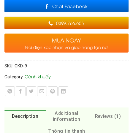
Chat Facebook
0399.766.655
MUA NGAY
Gọi điện xác nhận và giao hàng tận nơi
SKU:
CKD-9
Cánh khuấy
Category:
Additional
Description
Reviews (1)
information
Thông tin thanh