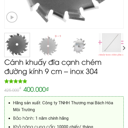
Cánh khuấy đĩa cạnh chém
đường kính 9 cm – inox 304
400.000
₫
5.00
₫
Rated
1
425.000
out of 5
based on
customer
Hãng sản xuất
: Công ty TNHH Thương mại Bách Hóa
rating
Môi Trường
Bảo hành:
1 năm chính hãng
Khả năng cung cấp
: 10000 chiếc/ tháng.