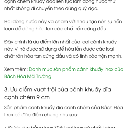
cạnh chém khuấy đảo liên tục làm dòng nước thứ
nhất không di chuyển theo đúng quỹ đạo.
Hai dòng nước này va chạm với nhau tạo nên sự hỗn
loạn dễ dàng hòa tan các chất rắn cứng đầu.
Đây chính là ưu điểm lớn nhất của loại cánh khuấy
này, vì nó được sử dụng để hòa lẫn được các loại
chất rắn hòa tan cứng đầu và có tính xáo trộn mạnh.
Xem thêm
:
Danh mục sản phẩm cánh khuấy inox của
Bách Hóa Môi Trường
3. Ưu điểm vượt trội của cánh khuấy đĩa
cạnh chém 9 cm
Sản phẩm cánh khuấy đĩa cánh chém của Bách Hóa
Inox có đặc điểm chung như sau:
+ Được làm bằng inox 304:
Loại inox có chất lượng