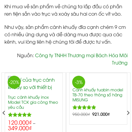
Khi mua về sản phẩm về chúng ta lắp đầu có phần
ren tiện sẵn vào trục và xoáy sâu hai con ốc vít vào.
Như vậy, sản phẩm cánh khuấy đĩa cạnh chém 9 cm
có nhiều ứng dụng và dễ dàng mua được qua các
kênh, vui lòng liên hệ chúng tôi để được tư vấn.
Nguồn
:
Công ty TNHH Thương mại Bách Hóa Môi
Trường
-20%
-3%
Cánh khuấy tuabin model
TB-70 theo thông số hãng
Trục cánh khuấy inox
MISUNG
Model TCK gia công theo
yêu cầu
950.000
5.00
₫
921.000
₫
Rated
out of 5
120.000
₫
5.00
Rated
–
349.000
₫
out of 5