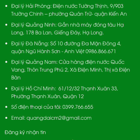
Đại lý Hải Phòng:
Điện nước Tường Thịnh, 9/903
Trường Chinh – phường Quán Trữ- quận Kiến An
Đại lý Quảng Ninh:
Gần nhà máy đóng tàu Hạ
Long, 178 Ba Lan, Giếng Đáy, Hạ Long.
Đại lý Đà Nẵng
: Số 10 đường Đa Mặn Đông 4,
quận Ngũ Hành Sơn - Anh Việt 0986.866.671
Đại lý Quảng Nam
: Cửa hàng điện nước Quốc
Vang, Thôn Trung Phú 2, Xã Điện Minh, Thị xã Điện
Bàn
Đại lý Hồ Chí Minh:
61/12/32 Thạnh Xuân 33,
Phường Thạnh Xuân, Quận 12
Số điện thoại của tôi: 0399.766.655
Email:
quangdaicm2@gmail.com
Đăng ký nhận tin