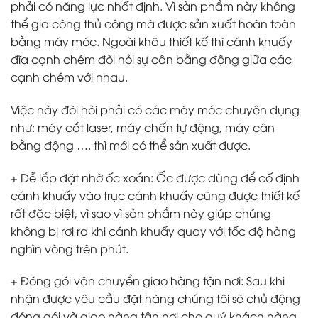
phải có năng lực nhất định. Vì sản phẩm này không
thể gia công thủ công mà được sản xuất hoàn toàn
bằng máy móc. Ngoài khâu thiết kế thì cánh khuấy
đĩa cạnh chém đòi hỏi sự cân bằng động giữa các
cạnh chém với nhau.
Việc này đòi hòi phải có các máy móc chuyên dụng
như: máy cắt laser, máy chấn tự động, máy cân
bằng động …. thì mới có thể sản xuất được.
+ Dễ lắp đặt nhờ ốc xoắn:
Ốc được dùng để cố định
cánh khuấy vào trục cánh khuấy cũng được thiết kế
rất đặc biệt, vì sao vì sản phẩm này giúp chúng
không bị rơi ra khi cánh khuấy quay với tốc độ hàng
nghìn vòng trên phút.
+
Đóng gói vận chuyển giao hàng tận nơi
: Sau khi
nhận được yêu cầu đặt hàng chúng tôi sẽ chủ động
đóng gói và giao hàng tận nơi cho quý khách hàng.