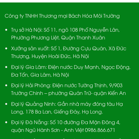
Công ty TNHH Thương mại Bách Hóa Môi Trường
Trụ sở Hà Nội:
Số 11, ngõ 108 Phố Nguyễn Lân,
Phường Phương Liệt, Quận Thanh Xuân
Xưởng sản xuất:
Số 1, Đường Cựu Quán, Xã Đức
Thượng, Huyện Hoài Đức, Hà Nội
Đại lý Gia Lâm:
Điện nước Duy Mạnh, Ngọc Động,
Đa Tốn, Gia Lâm, Hà Nội
Đại lý Hải Phòng:
Điện nước Tường Thịnh, 9/903
Trường Chinh – phường Quán Trữ- quận Kiến An
Đại lý Quảng Ninh:
Gần nhà máy đóng tàu Hạ
Long, 178 Ba Lan, Giếng Đáy, Hạ Long.
Đại lý Đà Nẵng
: Số 10 đường Đa Mặn Đông 4,
quận Ngũ Hành Sơn - Anh Việt 0986.866.671