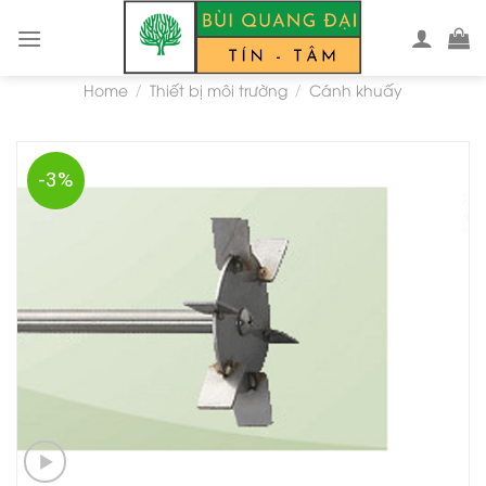
Skip
to
content
Home
Thiết bị môi trường
Cánh khuấy
/
/
-3%