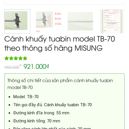
Cánh khuấy tuabin model TB-70
theo thông số hãng MISUNG
921.000
₫
5.00
₫
Rated
1
950.000
out of 5
based on
customer
Thông số chi tiết của sản phẩm cánh khuấy tuabin
rating
model TB-70
Model: TB-70
Tên gọi đầy đủ: Cánh khuấy tuabin TB-70
Đường kính đĩa trong: 55 mm
Đường kính tổng: 70 mm
Bản rộng cánh lớn nhất của cánh: 20 mm