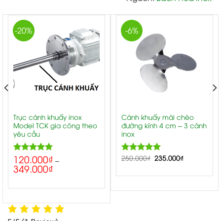
-20%
-6%
Trục cánh khuấy inox
Cánh khuấy mái chèo
Model TCK gia công theo
đường kính 4 cm – 3 cánh
yêu cầu
inox
120.000
₫
5.00
250.000
5.00
₫
235.000
₫
Rated
Rated
–
349.000
₫
out of 5
out of 5