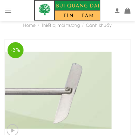
Skip
to
content
Home
Thiết bị môi trường
Cánh khuấy
/
/
-3%