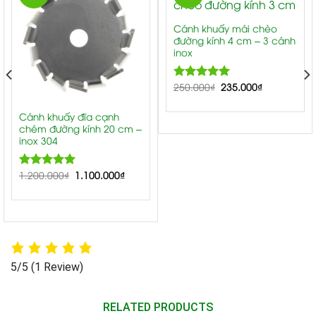
Cánh khuấy mái chèo
đường kính 4 cm – 3 cánh
inox
250.000
5.00
₫
235.000
₫
Rated
out of 5
Cánh khuấy đĩa cạnh
chém đường kính 20 cm –
inox 304
1.200.000
5.00
₫
1.100.000
₫
Rated
out of 5
5/5
(1 Review)
RELATED PRODUCTS