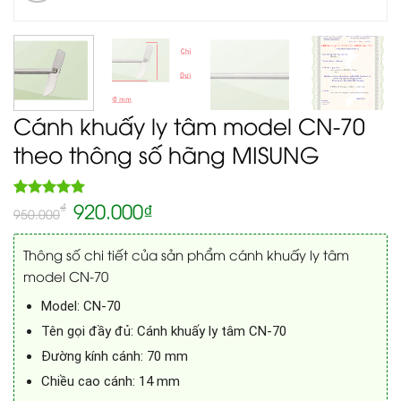
Cánh khuấy ly tâm model CN-70
theo thông số hãng MISUNG
920.000
₫
5.00
₫
Rated
1
950.000
out of 5
based on
customer
Thông số chi tiết của sản phẩm cánh khuấy ly tâm
rating
model CN-70
Model: CN-70
Tên gọi đầy đủ: Cánh khuấy ly tâm CN-70
Đường kính cánh: 70 mm
Chiều cao cánh: 14 mm