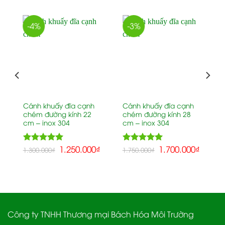
-4%
-3%
Cánh khuấy đĩa cạnh
Cánh khuấy đĩa cạnh
chém đường kính 22
chém đường kính 28
cm – inox 304
cm – inox 304
5.00
1.250.000
₫
5.00
1.700.000
₫
Rated
Rated
1.300.000
₫
1.750.000
₫
out of 5
out of 5
Công ty TNHH Thương mại Bách Hóa Môi Trường