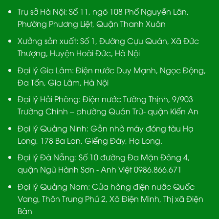
Trụ sở Hà Nội:
Số 11, ngõ 108 Phố Nguyễn Lân,
Phường Phương Liệt, Quận Thanh Xuân
Xưởng sản xuất:
Số 1, Đường Cựu Quán, Xã Đức
Thượng, Huyện Hoài Đức, Hà Nội
Đại lý Gia Lâm:
Điện nước Duy Mạnh, Ngọc Động,
Đa Tốn, Gia Lâm, Hà Nội
Đại lý Hải Phòng:
Điện nước Tường Thịnh, 9/903
Trường Chinh – phường Quán Trữ- quận Kiến An
Đại lý Quảng Ninh:
Gần nhà máy đóng tàu Hạ
Long, 178 Ba Lan, Giếng Đáy, Hạ Long.
Đại lý Đà Nẵng
: Số 10 đường Đa Mặn Đông 4,
quận Ngũ Hành Sơn - Anh Việt 0986.866.671
Đại lý Quảng Nam
: Cửa hàng điện nước Quốc
Vang, Thôn Trung Phú 2, Xã Điện Minh, Thị xã Điện
Bàn