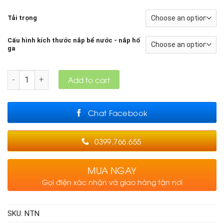
Tải trọng
Cấu hình kích thước nắp bể nước - nắp hố
ga
Quantity
Add to cart
Chat Facebook
0399.766.655
MUA NGAY
Gọi điện xác nhận và giao hàng tận nơi
SKU:
NTN