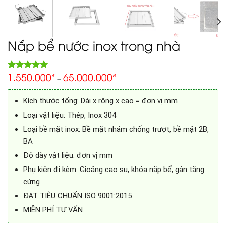
Nắp bể nước inox trong nhà
1.550.000
65.000.000
5.00
₫
₫
Rated
1
–
out of 5
based on
customer
Kích thước tổng: Dài x rộng x cao = đơn vị mm
rating
Loại vật liệu: Thép, Inox 304
Loại bề mặt inox: Bề mặt nhám chống trượt, bề mặt 2B,
BA
Độ dày vật liệu: đơn vị mm
Phụ kiện đi kèm: Gioăng cao su, khóa nắp bể, gân tăng
cứng
ĐẠT TIÊU CHUẨN ISO 9001:2015
MIỄN PHÍ TƯ VẤN