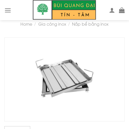
Skip
to
content
Home
Gia công inox
Nắp bể bằng inox
/
/