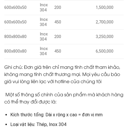
Inox
600x600x50
200
1,500,000
304
Inox
600x600x50
450
2,700,000
304
Inox
800x800x80
200
3,250,000
304
Inox
800x800x80
450
6,500,000
304
Ghi chú: Đơn giá trên chỉ mang tính chất tham khảo,
không mang tính chất thương mại. Mọi yêu cầu báo
giá vui lòng liên lạc với hotline của chúng tôi
Một số thông số chính của sản phẩm mà khách hàng
có thể thay đổi được là:
Kích thước tổng: Dài x rộng x cao = đơn vị mm
Loại vật liệu: Thép, Inox 304