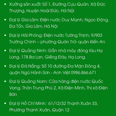
Xưởng sản xuất:
Số 1, Đường Cựu Quán, Xã Đức
Thượng, Huyện Hoài Đức, Hà Nội
Đại lý Gia Lâm:
Điện nước Duy Mạnh, Ngọc Động,
Đa Tốn, Gia Lâm, Hà Nội
Đại lý Hải Phòng:
Điện nước Tường Thịnh, 9/903
Trường Chinh – phường Quán Trữ- quận Kiến An
Đại lý Quảng Ninh:
Gần nhà máy đóng tàu Hạ
Long, 178 Ba Lan, Giếng Đáy, Hạ Long.
Đại lý Đà Nẵng
: Số 10 đường Đa Mặn Đông 4,
quận Ngũ Hành Sơn - Anh Việt 0986.866.671
Đại lý Quảng Nam
: Cửa hàng điện nước Quốc
Vang, Thôn Trung Phú 2, Xã Điện Minh, Thị xã Điện
Bàn
Đại lý Hồ Chí Minh:
61/12/32 Thạnh Xuân 33,
Phường Thạnh Xuân, Quận 12