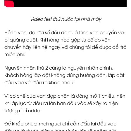
Video test thử nước tại nhà máy
Hỏng van, đại đa số đều do quá trình vận chuyển vòi
bị quăng quật. Khi hàng hóa gặp sự cố do vận
chuyển hãy liên hệ ngay với chúng tôi để được đổi trả
miễn phí.
Nguyên nhân thứ 2 cũng là nguyên nhân chính.
Khách hàng lắp đặt không đúng hướng dẫn, lắp đặt
đầu vào với đầu ra khác nhau.
Vì cơ chế của van đạp chân là đóng mở 1 chiều, nên
khi áp lực từ đầu ra lớn hơn đầu vào sẽ xảy ra hiện
tượng rò rỉ nước.
Để khắc phục, mọi người chỉ cần đấu lại đầu vào
đầu ra là được, hiện tượng rò rỉ nước sẽ chấm dứt