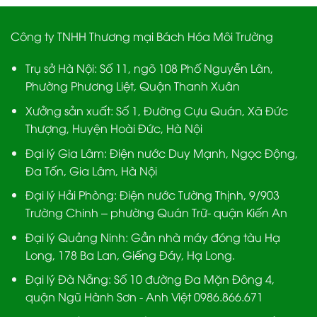
Công ty TNHH Thương mại Bách Hóa Môi Trường
Trụ sở Hà Nội:
Số 11, ngõ 108 Phố Nguyễn Lân,
Phường Phương Liệt, Quận Thanh Xuân
Xưởng sản xuất:
Số 1, Đường Cựu Quán, Xã Đức
Thượng, Huyện Hoài Đức, Hà Nội
Đại lý Gia Lâm:
Điện nước Duy Mạnh, Ngọc Động,
Đa Tốn, Gia Lâm, Hà Nội
Đại lý Hải Phòng:
Điện nước Tường Thịnh, 9/903
Trường Chinh – phường Quán Trữ- quận Kiến An
Đại lý Quảng Ninh:
Gần nhà máy đóng tàu Hạ
Long, 178 Ba Lan, Giếng Đáy, Hạ Long.
Đại lý Đà Nẵng
: Số 10 đường Đa Mặn Đông 4,
quận Ngũ Hành Sơn - Anh Việt 0986.866.671