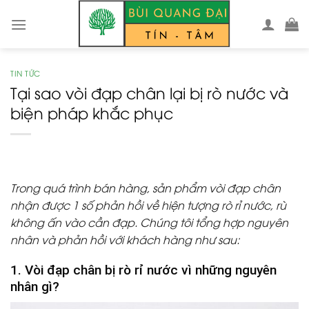
Skip
to
content
TIN TỨC
Tại sao vòi đạp chân lại bị rò nước và
biện pháp khắc phục
Trong quá trình bán hàng, sản phẩm vòi đạp chân
nhận được 1 số phản hồi về hiện tượng rò rỉ nước, rù
không ấn vào cần đạp. Chúng tôi tổng hợp nguyên
nhân và phản hồi với khách hàng như sau:
1. Vòi đạp chân bị rò rỉ nước vì những nguyên
nhân gì?