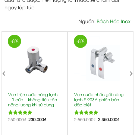
ngay lập tức.
Nguồn:
Bách Hóa Inox
-8%
-8%
Van trộn nước nóng lạnh
Van nước nhấn gối nóng
– 3 cửa – không tiêu tốn
lạnh F-903A phiên bản
năng lượng khi sử dụng
đặc biệt
250.000
5.00
₫
230.000
₫
2.550.000
5.00
₫
2.350.000
₫
Rated
Rated
out of 5
out of 5