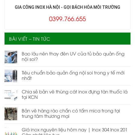
GIA CÔNG INOX HÀ NỘI - GỌI BÁCH HÓA MÔI TRƯỜNG
0399.766.655
BÀI VIẾT – TIN TỨC
Bao lâu nên thay đèn UV của tủ bảo quản ống
nội soi?
Tiêu chuẩn bảo quản ống nội soi trong y tế mới
nhất
Chia sẻ bản vẽ thùng cát inox đựng tàn thuốc lá
tại KCN
Bản vẽ hàng rào chắn có tấm mica trong tại
trung tâm thương mại
Giá inox nguyên liệu hôm nay | Inox 304 Inox 201
Cập nhật liên tục