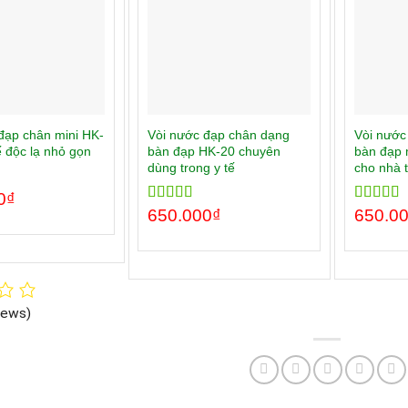
đạp chân mini HK-
Vòi nước đạp chân dạng
Vòi nước
ế độc lạ nhỏ gọn
bàn đạp HK-20 chuyên
bàn đạp 
dùng trong y tế
cho nhà 
0
00
₫
Rated
650.000
5.00
₫
Rated
650.0
5.
out of 5
out of 5
iews)