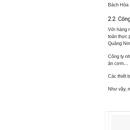
Bách Hóa I
2.2. Côn
Với hàng n
toàn thực 
Quảng Nin
Công ty nh
ăn cơm…
Các thiết 
Như vậy, n