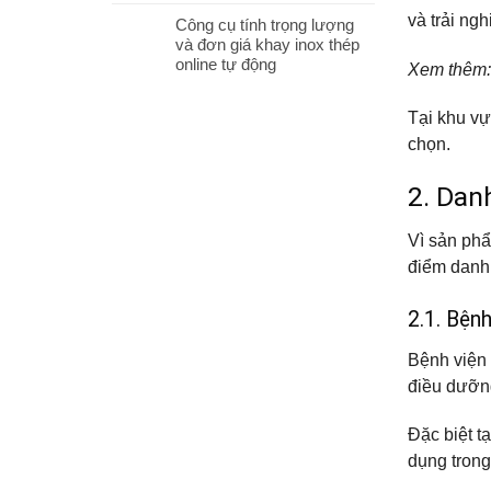
và trải ng
Công cụ tính trọng lượng
và đơn giá khay inox thép
online tự động
Xem thêm
Tại khu vự
chọn.
2. Dan
Vì sản phẩ
điểm danh
2.1. Bện
Bệnh viện 
điều dưỡng
Đặc biệt t
dụng tron