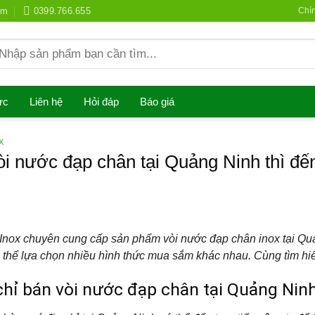
om
0399.766.655
Chí
earch
r:
ức
Liên hệ
Hỏi đáp
Báo giá
X
i nước đạp chân tại Quảng Ninh thì đế
nox chuyên cung cấp sản phẩm vòi nước đạp chân inox tại Quả
ó thể lựa chọn nhiều hình thức mua sắm khác nhau. Cùng tìm hi
 chỉ bán vòi nước đạp chân tại Quảng Nin