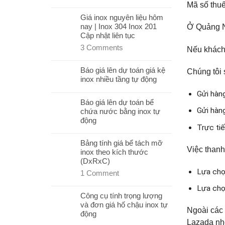
Mã số thu
Giá inox nguyên liệu hôm
nay | Inox 304 Inox 201
Ở Quảng Ni
Cập nhật liên tục
3
Comments
Nếu khách 
Báo giá lên dự toán giá kệ
Chúng tôi 
inox nhiều tầng tự động
Gửi hàn
Báo giá lên dự toán bể
Gửi hàn
chứa nước bằng inox tự
động
Trực ti
Bảng tính giá bể tách mỡ
Việc thanh
inox theo kích thước
(DxRxC)
Lựa chọ
1
Comment
Lựa chọ
Công cụ tính trọng lượng
và đơn giá hố chậu inox tự
Ngoài các 
động
Lazada nhé