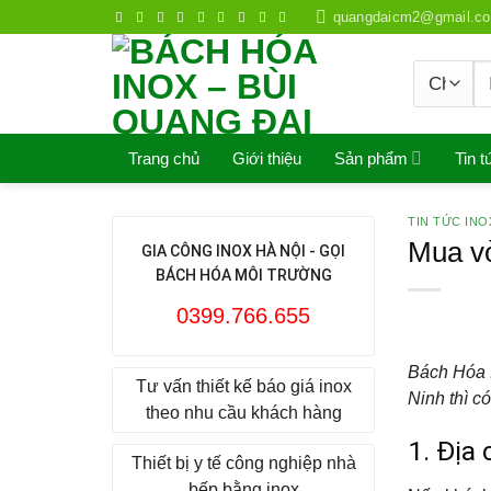
Skip
quangdaicm2@gmail.c
to
content
S
fo
Trang chủ
Giới thiệu
Sản phẩm
Tin t
TIN TỨC INO
Mua vò
GIA CÔNG INOX HÀ NỘI - GỌI
BÁCH HÓA MÔI TRƯỜNG
0399.766.655
Bách Hóa I
Tư vấn thiết kế báo giá inox
Ninh thì c
theo nhu cầu khách hàng
1. Địa
Thiết bị y tế công nghiệp nhà
bếp bằng inox