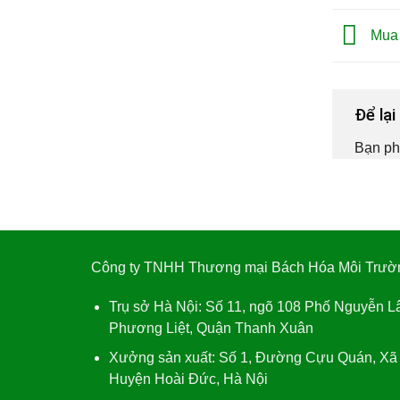
Mua 
Để lạ
Bạn ph
Công ty TNHH Thương mại Bách Hóa Môi Trườ
Trụ sở Hà Nội:
Số 11, ngõ 108 Phố Nguyễn L
Phương Liệt, Quận Thanh Xuân
Xưởng sản xuất:
Số 1, Đường Cựu Quán, Xã
Huyện Hoài Đức, Hà Nội