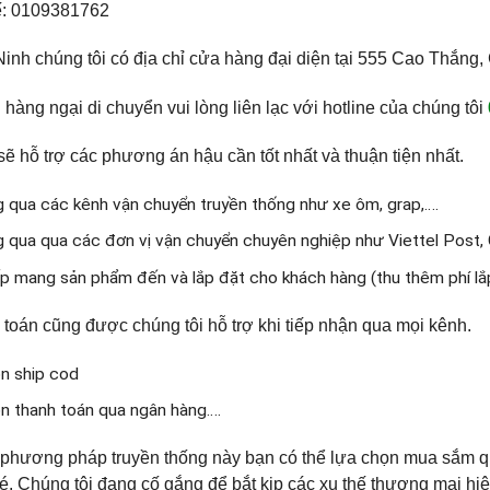
ế: 0109381762
nh chúng tôi có địa chỉ cửa hàng đại diện tại 555 Cao Thắng
hàng ngại di chuyển vui lòng liên lạc với hotline của chúng tôi
sẽ hỗ trợ các phương án hậu cần tốt nhất và thuận tiện nhất.
g qua các kênh vận chuyển truyền thống như xe ôm, grap,….
g qua qua các đơn vị vận chuyển chuyên nghiệp như Viettel Post,
ếp mang sản phẩm đến và lắp đặt cho khách hàng (thu thêm phí lắ
 toán cũng được chúng tôi hỗ trợ khi tiếp nhận qua mọi kênh.
n ship cod
n thanh toán qua ngân hàng….
phương pháp truyền thống này bạn có thể lựa chọn mua sắm qu
. Chúng tôi đang cố gắng để bắt kịp các xu thế thương mại h