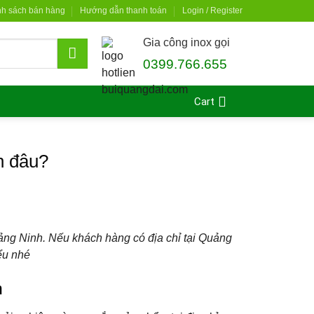
nh sách bán hàng
Hướng dẫn thanh toán
Login / Register
Gia công inox gọi
0399.766.655
Cart
n đâu?
ng Ninh. Nếu khách hàng có địa chỉ tại Quảng
ểu nhé
h