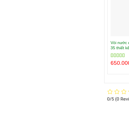
Vòi nước 
35 thiết k
Rated
650.00
5.
out of 5
0/5
(0 Rev