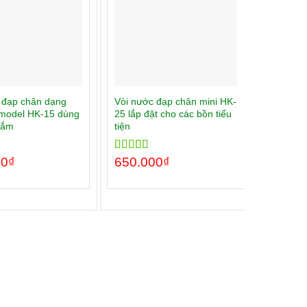
 đạp chân dạng
Vòi nước đạp chân mini HK-
Dây cấp
model HK-15 dùng
25 lắp đặt cho các bồn tiểu
phụ kiện
tắm
tiện
– Model
00
00
₫
Rated
650.000
5.00
₫
Rated
60.00
5
out of 5
out of 5