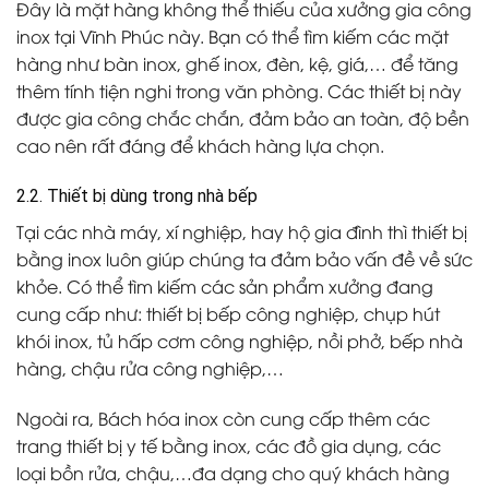
Đây là mặt hàng không thể thiếu của xưởng gia công
inox tại Vĩnh Phúc này. Bạn có thể tìm kiếm các mặt
hàng như bàn inox, ghế inox, đèn, kệ, giá,… để tăng
thêm tính tiện nghi trong văn phòng. Các thiết bị này
được gia công chắc chắn, đảm bảo an toàn, độ bền
cao nên rất đáng để khách hàng lựa chọn.
2.2. Thiết bị dùng trong nhà bếp
Tại các nhà máy, xí nghiệp, hay hộ gia đình thì thiết bị
bằng inox luôn giúp chúng ta đảm bảo vấn đề về sức
khỏe. Có thể tìm kiếm các sản phẩm xưởng đang
cung cấp như: thiết bị bếp công nghiệp, chụp hút
khói inox, tủ hấp cơm công nghiệp, nồi phở, bếp nhà
hàng, chậu rửa công nghiệp,…
Ngoài ra, Bách hóa inox còn cung cấp thêm các
trang thiết bị y tế bằng inox, các đồ gia dụng, các
loại bồn rửa, chậu,…đa dạng cho quý khách hàng