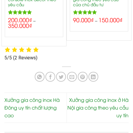
yêu cầu
của chủ đầu tư
200.000
₫
90.000
₫
150.000
₫
5.00
5.00
Rated
Rated
–
–
350.000
₫
out of 5
out of 5
5/5
(2 Reviews)
Xưởng gia công inox Hà
Xưởng gia công inox ở Hà
Đông uy tín chất lượng
Nội gia công theo yêu cầu
cao
uy tín