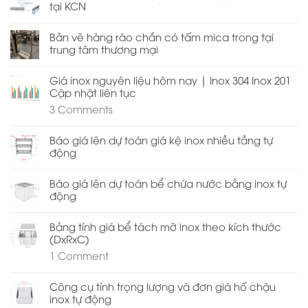
tại KCN
Bản vẽ hàng rào chắn có tấm mica trong tại
trung tâm thương mại
Giá inox nguyên liệu hôm nay | Inox 304 Inox 201
Cập nhật liên tục
3
Comments
Báo giá lên dự toán giá kệ inox nhiều tầng tự
động
Báo giá lên dự toán bể chứa nước bằng inox tự
động
Bảng tính giá bể tách mỡ inox theo kích thước
(DxRxC)
1
Comment
Công cụ tính trọng lượng và đơn giá hố chậu
inox tự động