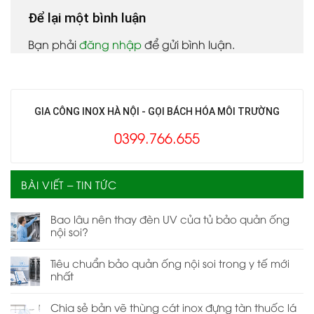
Để lại một bình luận
Bạn phải
đăng nhập
để gửi bình luận.
GIA CÔNG INOX HÀ NỘI - GỌI BÁCH HÓA MÔI TRƯỜNG
0399.766.655
BÀI VIẾT – TIN TỨC
Bao lâu nên thay đèn UV của tủ bảo quản ống
nội soi?
Tiêu chuẩn bảo quản ống nội soi trong y tế mới
nhất
Chia sẻ bản vẽ thùng cát inox đựng tàn thuốc lá