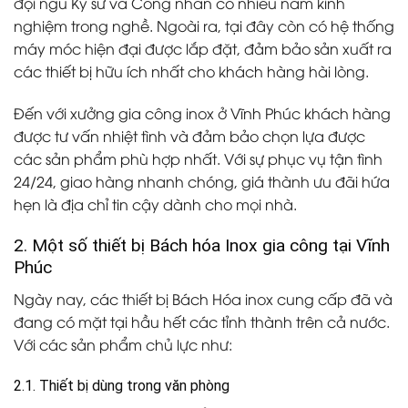
đội ngũ Kỹ sư và Công nhân có nhiều năm kinh
nghiệm trong nghề. Ngoài ra, tại đây còn có hệ thống
máy móc hiện đại được lắp đặt, đảm bảo sản xuất ra
các thiết bị hữu ích nhất cho khách hàng hài lòng.
Đến với
xưởng gia công inox ở Vĩnh Phúc
khách hàng
được tư vấn nhiệt tình và đảm bảo chọn lựa được
các sản phẩm phù hợp nhất. Với sự phục vụ tận tình
24/24, giao hàng nhanh chóng, giá thành ưu đãi hứa
hẹn là địa chỉ tin cậy dành cho mọi nhà.
2. Một số thiết bị Bách hóa Inox gia công tại Vĩnh
Phúc
Ngày nay, các thiết bị Bách Hóa inox cung cấp đã và
đang có mặt tại hầu hết các tỉnh thành trên cả nước.
Với các sản phẩm chủ lực như:
2.1. Thiết bị dùng trong văn phòng