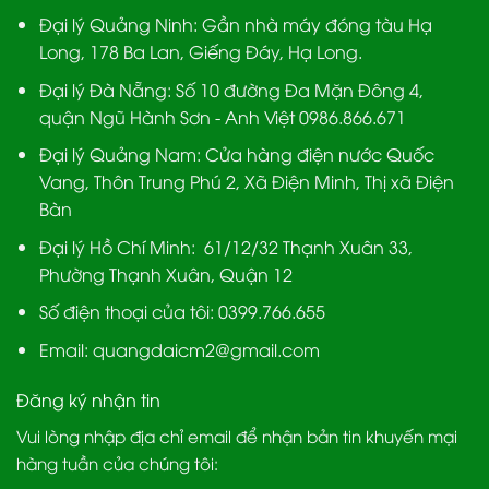
Đại lý Quảng Ninh:
Gần nhà máy đóng tàu Hạ
Long, 178 Ba Lan, Giếng Đáy, Hạ Long.
Đại lý Đà Nẵng
: Số 10 đường Đa Mặn Đông 4,
quận Ngũ Hành Sơn - Anh Việt 0986.866.671
Đại lý Quảng Nam
: Cửa hàng điện nước Quốc
Vang, Thôn Trung Phú 2, Xã Điện Minh, Thị xã Điện
Bàn
Đại lý Hồ Chí Minh:
61/12/32 Thạnh Xuân 33,
Phường Thạnh Xuân, Quận 12
Số điện thoại của tôi: 0399.766.655
Email:
quangdaicm2@gmail.com
Đăng ký nhận tin
Vui lòng nhập địa chỉ email để nhận bản tin khuyến mại
hàng tuần của chúng tôi: