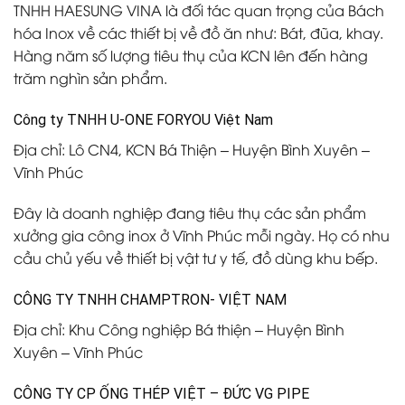
TNHH HAESUNG VINA là đối tác quan trọng của Bách
hóa Inox về các thiết bị về đồ ăn như: Bát, đũa, khay.
Hàng năm số lượng tiêu thụ của KCN lên đến hàng
trăm nghìn sản phẩm.
Công ty TNHH U-ONE FORYOU Việt Nam
Địa chỉ: Lô CN4, KCN Bá Thiện – Huyện Bình Xuyên –
Vĩnh Phúc
Đây là doanh nghiệp đang tiêu thụ các sản phẩm
xưởng gia công inox ở Vĩnh Phúc
mỗi ngày. Họ có nhu
cầu chủ yếu về thiết bị vật tư y tế, đồ dùng khu bếp.
CÔNG TY TNHH CHAMPTRON- VIỆT NAM
Địa chỉ: Khu Công nghiệp Bá thiện – Huyện Bình
Xuyên – Vĩnh Phúc
CÔNG TY CP ỐNG THÉP VIỆT – ĐỨC VG PIPE