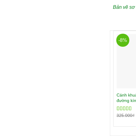
Bản vẽ sơ đ
-8%
Cánh khu
đường kín
325.000
₫
Rated
5.
out of 5