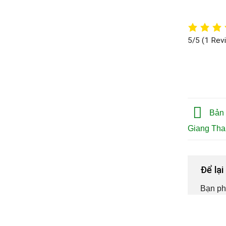
5/5
(1 Rev
Bản 
Giang Th
Để lạ
Bạn ph