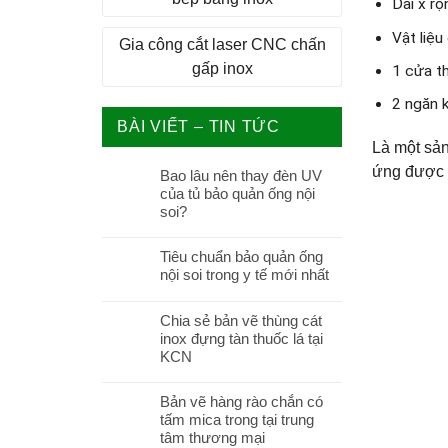
Dài x r
Vật liệ
Gia công cắt laser CNC chấn
gấp inox
1 cửa t
2 ngăn k
BÀI VIẾT – TIN TỨC
Là một sản
ứng được c
Bao lâu nên thay đèn UV
của tủ bảo quản ống nội
soi?
Tiêu chuẩn bảo quản ống
nội soi trong y tế mới nhất
Chia sẻ bản vẽ thùng cát
inox đựng tàn thuốc lá tại
KCN
Bản vẽ hàng rào chắn có
tấm mica trong tại trung
tâm thương mại