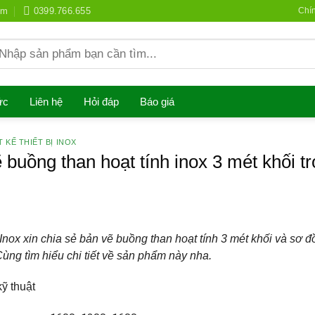
om
0399.766.655
Chí
earch
r:
ức
Liên hệ
Hỏi đáp
Báo giá
T KẾ THIẾT BỊ INOX
 buồng than hoạt tính inox 3 mét khối tro
nox xin chia sẻ bản vẽ buồng than hoạt tính 3 mét khối và sơ đồ 
ùng tìm hiểu chi tiết về sản phẩm này nha.
ỹ thuật