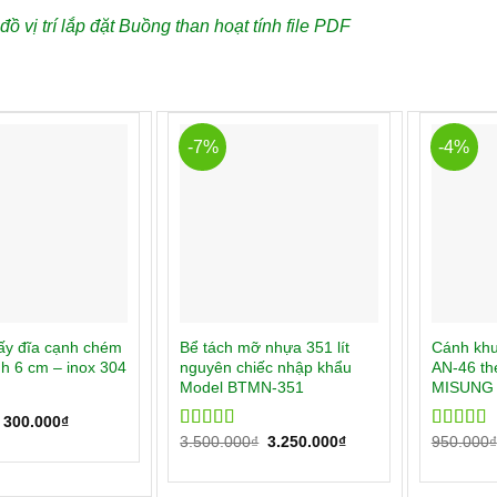
ồ vị trí lắp đặt Buồng than hoạt tính file PDF
-7%
-4%
ấy đĩa cạnh chém
Bể tách mỡ nhựa 351 lít
Cánh kh
h 6 cm – inox 304
nguyên chiếc nhập khẩu
AN-46 th
Model BTMN-351
MISUNG
300.000
₫
00
3.500.000
₫
3.250.000
₫
950.000
₫
Rated
5.00
Rated
5.
out of 5
out of 5