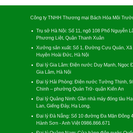
Công ty TNHH Thương mại Bách Hóa Môi Trườ
Trụ sở Hà Nội:
Số 11, ngõ 108 Phố Nguyễn L
Phương Liệt, Quận Thanh Xuân
Xưởng sản xuất:
Số 1, Đường Cựu Quán, Xã
Huyện Hoài Đức, Hà Nội
Đại lý Gia Lâm:
Điện nước Duy Mạnh, Ngọc Đ
Gia Lâm, Hà Nội
Đại lý Hải Phòng:
Điện nước Tường Thịnh, 9
Chinh – phường Quán Trữ- quận Kiến An
Đại lý Quảng Ninh:
Gần nhà máy đóng tàu Hạ
Lan, Giếng Đáy, Hạ Long.
Đại lý Đà Nẵng
: Số 10 đường Đa Mặn Đông 4
Hành Sơn - Anh Việt 0986.866.671
Đại lý Quảng Nam
: Cửa hàng điện nước Quố