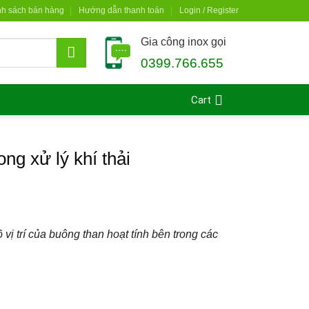
nh sách bán hàng
Hướng dẫn thanh toán
Login / Register
Gia công inox gọi
0399.766.655
Cart
ng xử lý khí thải
vị trí của buông than hoạt tính bên trong các