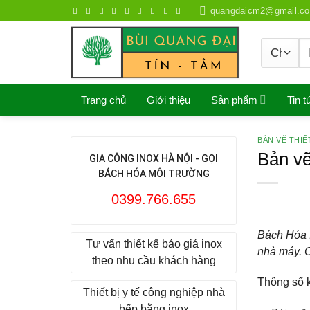
Skip
quangdaicm2@gmail.c
to
content
S
fo
Trang chủ
Giới thiệu
Sản phẩm
Tin t
BẢN VẼ THIẾ
Bản vẽ
GIA CÔNG INOX HÀ NỘI - GỌI
BÁCH HÓA MÔI TRƯỜNG
0399.766.655
Bách Hóa I
Tư vấn thiết kế báo giá inox
nhà máy. C
theo nhu cầu khách hàng
Thông số k
Thiết bị y tế công nghiệp nhà
bếp bằng inox