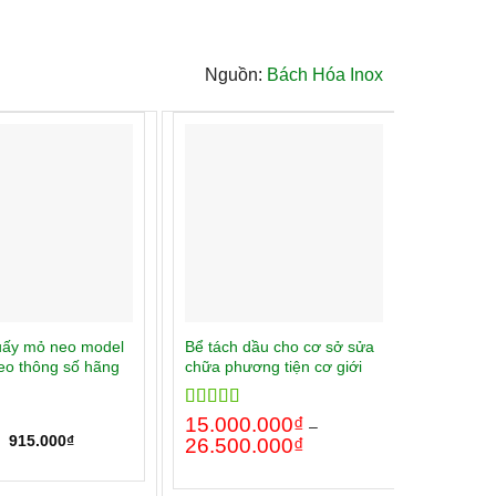
Nguồn:
Bách Hóa Inox
uấy mỏ neo model
Bể tách dầu cho cơ sở sửa
Bể tách
eo thông số hãng
chữa phương tiện cơ giới
suất 25
Môi Trư
Rated
15.000.000
5.00
₫
–
out of 5
915.000
₫
00
Rated
205.0
5
26.500.000
₫
out of 5
345.0