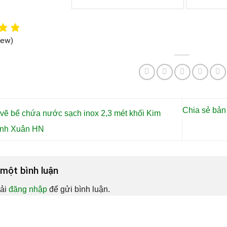
iew)
Chia sẻ bản 
vẽ bể chứa nước sạch inox 2,3 mét khối Kim
anh Xuân HN
i một bình luận
ải
đăng nhập
để gửi bình luận.