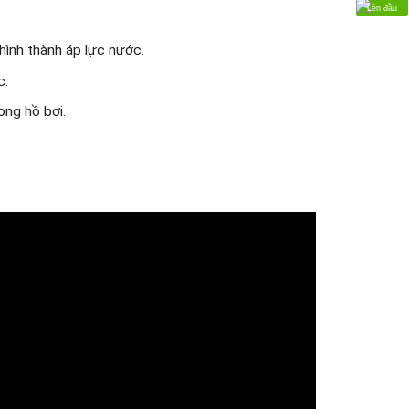
Lên đầu
 hình thành áp lực nước.
c.
ong hồ bơi.