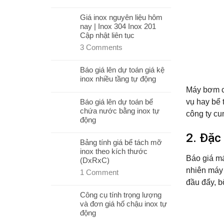
Giá inox nguyên liệu hôm
nay | Inox 304 Inox 201
Cập nhật liên tục
3
Comments
Báo giá lên dự toán giá kệ
inox nhiều tầng tự động
Máy bơm ch
Báo giá lên dự toán bể
vụ hay bể 
chứa nước bằng inox tự
công ty c
động
2. Đặc
Bảng tính giá bể tách mỡ
inox theo kích thước
Báo giá m
(DxRxC)
nhiên máy 
1
Comment
đầu đẩy, 
Công cụ tính trọng lượng
và đơn giá hố chậu inox tự
động