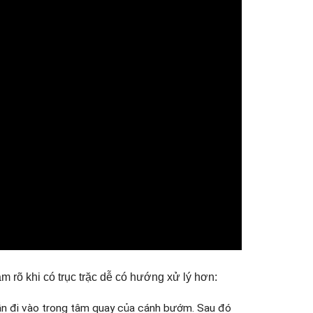
m rõ khi có trục trặc dễ có hướng xử lý hơn:
ẫn đi vào trong tâm quay của cánh bướm. Sau đó