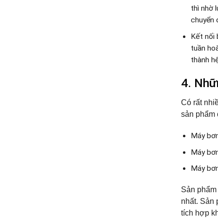
thì nhờ
chuyển 
Kết nối 
tuần hoà
thành h
4. Nhữ
Có rất nhi
sản phẩm đ
Máy bơm
Máy bơm
Máy bơm
Sản phẩm m
nhất. Sản 
tích hợp k