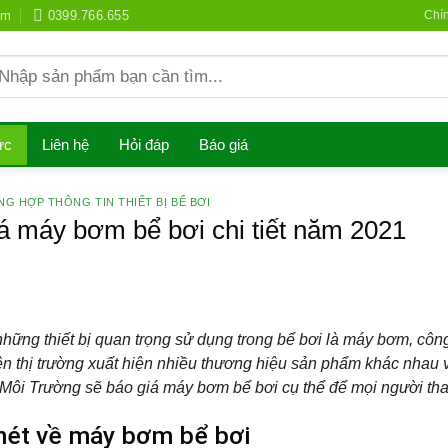
om
0399.766.655
Chí
earch
r:
ức
Liên hệ
Hỏi đáp
Báo giá
NG HỢP THÔNG TIN THIẾT BỊ BỂ BƠI
á máy bơm bể bơi chi tiết năm 2021
những thiết bị quan trọng sử dụng trong bể bơi là máy bơm, cô
ên thị trường xuất hiện nhiều thương hiệu sản phẩm khác nhau 
Môi Trường sẽ
báo giá máy bơm bể bơi
cụ thể để mọi người th
 nét về máy bơm bể bơi