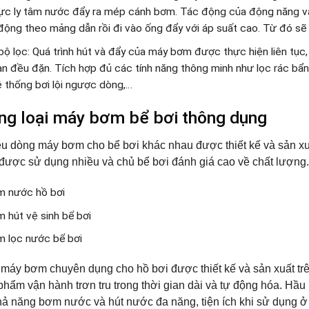
 lực ly tâm nước đẩy ra mép cánh bơm. Tác động của động năng v
động theo mảng dẫn rồi đi vào ống đẩy với áp suất cao. Từ đó sẽ
bộ lọc: Quá trình hút và đẩy của máy bơm được thực hiện liên tục,
n đều đặn. Tích hợp đủ các tính năng thông minh như lọc rác bẩn, 
ệ thống bơi lội ngược dòng,…
ng loại máy bơm bể bơi thông dụng
ều dòng máy bơm cho bể bơi khác nhau được thiết kế và sản xu
ược sử dụng nhiều và chủ bể bơi đánh giá cao về chất lượng.
 nước hồ bơi
 hút vệ sinh bể bơi
 lọc nước bể bơi
áy bơm chuyên dụng cho hồ bơi được thiết kế và sản xuất trê
phẩm vận hành trơn tru trong thời gian dài và tự động hóa. H
hả năng bơm nước và hút nước đa năng, tiện ích khi sử dụng ở