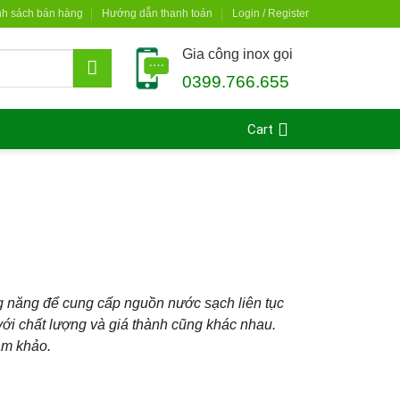
nh sách bán hàng
Hướng dẫn thanh toán
Login / Register
Gia công inox gọi
0399.766.655
Cart
ng năng để cung cấp nguồn nước sạch liên tục
với chất lượng và giá thành cũng khác nhau.
am khảo.