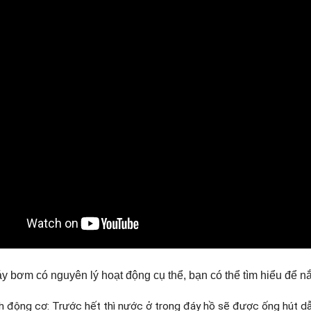
áy bơm có nguyên lý hoạt động cụ thể, bạn có thể tìm hiểu để nắ
h động cơ: Trước hết thì nước ở trong đáy hồ sẽ được ống hút d