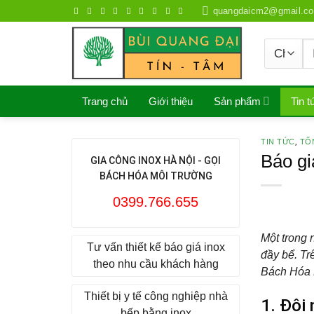
Skip
quangdaicm2@gmail.c
to
content
S
fo
Trang chủ
Giới thiệu
Sản phẩm
Tin t
TIN TỨC
,
TỔ
Báo gi
GIA CÔNG INOX HÀ NỘI - GỌI
BÁCH HÓA MÔI TRƯỜNG
0399.766.655
Một trong 
Tư vấn thiết kế báo giá inox
đầy bể. Tr
theo nhu cầu khách hàng
Bách Hóa 
Thiết bị y tế công nghiệp nhà
1. Đôi
bếp bằng inox