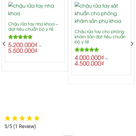
Chậu rửa tay nha khoa –
đạt tiêu chuẩn bộ y tế
Chậu rửa tay cho phòng
khám Sản đạt tiêu chuẩn
bộ y tế
5.200.000
₫
5.00
Rated
–
5.500.000
₫
out of 5
4.000.000
₫
5.00
Rated
–
4.500.000
₫
out of 5
5/5
(1 Review)