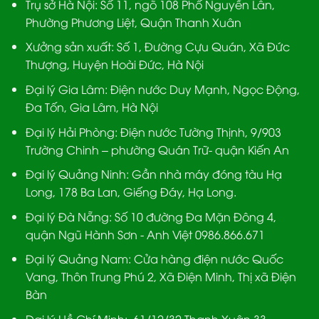
Trụ sở Hà Nội:
Số 11, ngõ 108 Phố Nguyễn Lân,
Phường Phương Liệt, Quận Thanh Xuân
Xưởng sản xuất:
Số 1, Đường Cựu Quán, Xã Đức
Thượng, Huyện Hoài Đức, Hà Nội
Đại lý Gia Lâm:
Điện nước Duy Mạnh, Ngọc Động,
Đa Tốn, Gia Lâm, Hà Nội
Đại lý Hải Phòng:
Điện nước Tường Thịnh, 9/903
Trường Chinh – phường Quán Trữ- quận Kiến An
Đại lý Quảng Ninh:
Gần nhà máy đóng tàu Hạ
Long, 178 Ba Lan, Giếng Đáy, Hạ Long.
Đại lý Đà Nẵng
: Số 10 đường Đa Mặn Đông 4,
quận Ngũ Hành Sơn - Anh Việt 0986.866.671
Đại lý Quảng Nam
: Cửa hàng điện nước Quốc
Vang, Thôn Trung Phú 2, Xã Điện Minh, Thị xã Điện
Bàn
Đại lý Hồ Chí Minh:
61/12/32 Thạnh Xuân 33,