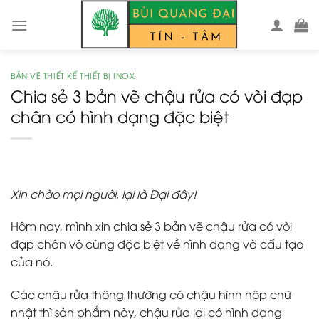
Skip
to
content
BẢN VẼ THIẾT KẾ THIẾT BỊ INOX
Chia sẻ 3 bản vẽ chậu rửa có vòi đạp
chân có hình dạng đặc biệt
Xin chào mọi người, lại là Đại đây!
Hôm nay, mình xin chia sẻ 3 bản vẽ chậu rửa có vòi
đạp chân vô cùng đặc biệt về hình dạng và cấu tạo
của nó.
Các chậu rửa thông thường có chậu hình hộp chữ
nhật thì sản phẩm này, chậu rửa lại có hình dạng