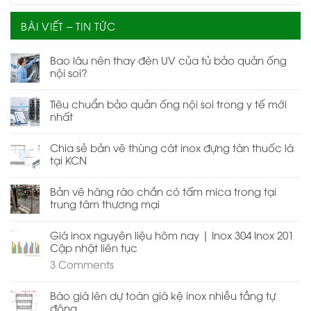
BÀI VIẾT – TIN TỨC
Bao lâu nên thay đèn UV của tủ bảo quản ống
nội soi?
Tiêu chuẩn bảo quản ống nội soi trong y tế mới
nhất
Chia sẻ bản vẽ thùng cát inox đựng tàn thuốc lá
tại KCN
Bản vẽ hàng rào chắn có tấm mica trong tại
trung tâm thương mại
Giá inox nguyên liệu hôm nay | Inox 304 Inox 201
Cập nhật liên tục
3
Comments
Báo giá lên dự toán giá kệ inox nhiều tầng tự
động