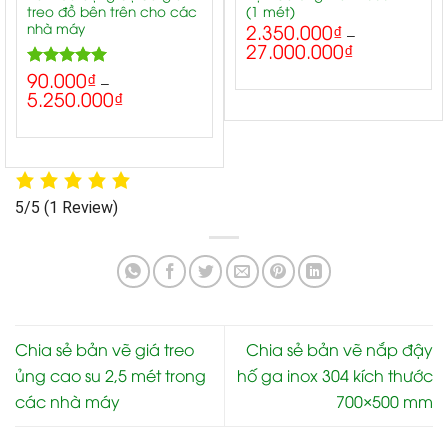
treo đồ bên trên cho các
(1 mét)
nhà máy
2.350.000
₫
–
27.000.000
₫
90.000
₫
5.00
Rated
–
5.250.000
₫
out of 5
5/5
(1 Review)
Chia sẻ bản vẽ giá treo
Chia sẻ bản vẽ nắp đậy
ủng cao su 2,5 mét trong
hố ga inox 304 kích thước
các nhà máy
700×500 mm