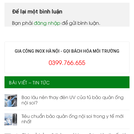
Để lại một bình luận
Bạn phải
đăng nhập
để gửi bình luận.
GIA CÔNG INOX HÀ NỘI - GỌI BÁCH HÓA MÔI TRƯỜNG
0399.766.655
BÀI VIẾT – TIN TỨC
Bao lâu nên thay đèn UV của tủ bảo quản ống
nội soi?
Tiêu chuẩn bảo quản ống nội soi trong y tế mới
nhất