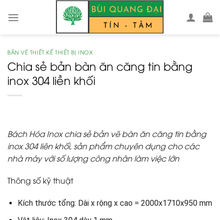
Skip
to
content
BẢN VẼ THIẾT KẾ THIẾT BỊ INOX
Chia sẻ bản bàn ăn căng tin bằng
inox 304 liền khối
Bách Hóa Inox chia sẻ bản vẽ bàn ăn căng tin bằng
inox 304 liên khối, sản phẩm chuyên dụng cho các
nhà máy với số lượng công nhân làm việc lớn
Thông số kỹ thuật
Kích thước tổng: Dài x rộng x cao = 2000x1710x950 mm