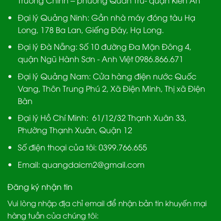
Trường Chinh – phường Quán Trữ- quận Kiến An
Đại lý Quảng Ninh:
Gần nhà máy đóng tàu Hạ
Long, 178 Ba Lan, Giếng Đáy, Hạ Long.
Đại lý Đà Nẵng
: Số 10 đường Đa Mặn Đông 4,
quận Ngũ Hành Sơn - Anh Việt 0986.866.671
Đại lý Quảng Nam
: Cửa hàng điện nước Quốc
Vang, Thôn Trung Phú 2, Xã Điện Minh, Thị xã Điện
Bàn
Đại lý Hồ Chí Minh:
61/12/32 Thạnh Xuân 33,
Phường Thạnh Xuân, Quận 12
Số điện thoại của tôi: 0399.766.655
Email:
quangdaicm2@gmail.com
Đăng ký nhận tin
Vui lòng nhập địa chỉ email để nhận bản tin khuyến mại
hàng tuần của chúng tôi: