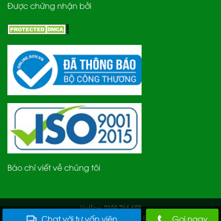
Được chứng nhận bởi
Báo chí viết về chúng tôi
Hotline: 0399.766.655
Chat với tư vấn viên
Gọi ngay
Bản quyền thuộc Công ty TNHH Thương mại Bách Hóa Môi Trường