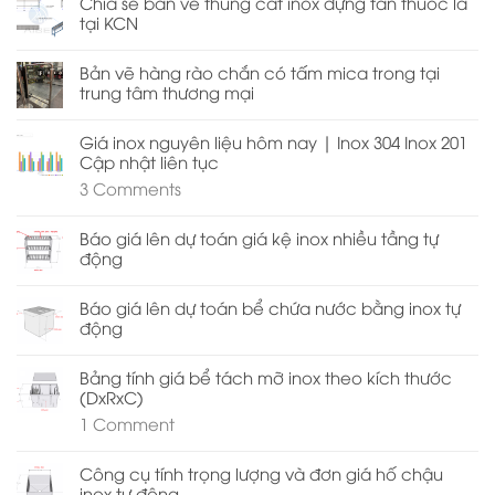
Chia sẻ bản vẽ thùng cát inox đựng tàn thuốc lá
tại KCN
Bản vẽ hàng rào chắn có tấm mica trong tại
trung tâm thương mại
Giá inox nguyên liệu hôm nay | Inox 304 Inox 201
Cập nhật liên tục
3
Comments
Báo giá lên dự toán giá kệ inox nhiều tầng tự
động
Báo giá lên dự toán bể chứa nước bằng inox tự
động
Bảng tính giá bể tách mỡ inox theo kích thước
(DxRxC)
1
Comment
Công cụ tính trọng lượng và đơn giá hố chậu
inox tự động