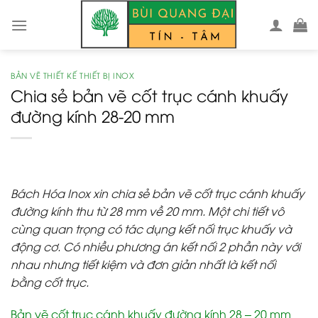
Skip
to
content
BẢN VẼ THIẾT KẾ THIẾT BỊ INOX
Chia sẻ bản vẽ cốt trục cánh khuấy
đường kính 28-20 mm
Bách Hóa Inox xin chia sẻ bản vẽ cốt trục cánh khuấy
đường kính thu từ 28 mm về 20 mm. Một chi tiết vô
cùng quan trọng có tác dụng kết nối trục khuấy và
động cơ. Có nhiều phương án kết nối 2 phần này với
nhau nhưng tiết kiệm và đơn giản nhất là kết nối
bằng cốt trục.
Bản vẽ cốt trục cánh khuấy đường kính 28 – 20 mm