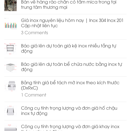
Bản vẽ hàng rào chắn có tấm mica trong tại
trung tâm thương mại
Giá inox nguyên liệu hôm nay | Inox 304 Inox 201
Cập nhật liên tục
3
Comments
Báo giá lên dự toán giá kệ inox nhiều tầng tự
động
Báo giá lên dự toán bể chứa nước bằng inox tự
động
Bảng tính giá bể tách mỡ inox theo kích thước
(DxRxC)
1
Comment
Công cụ tính trọng lượng và đơn giá hố chậu
inox tự động
Công cụ tính trọng lượng và đơn giá khay inox