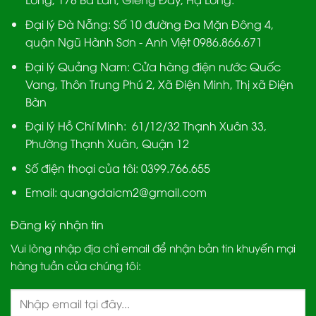
Đại lý Đà Nẵng
: Số 10 đường Đa Mặn Đông 4,
quận Ngũ Hành Sơn - Anh Việt 0986.866.671
Đại lý Quảng Nam
: Cửa hàng điện nước Quốc
Vang, Thôn Trung Phú 2, Xã Điện Minh, Thị xã Điện
Bàn
Đại lý Hồ Chí Minh:
61/12/32 Thạnh Xuân 33,
Phường Thạnh Xuân, Quận 12
Số điện thoại của tôi: 0399.766.655
Email:
quangdaicm2@gmail.com
Đăng ký nhận tin
Vui lòng nhập địa chỉ email để nhận bản tin khuyến mại
hàng tuần của chúng tôi: