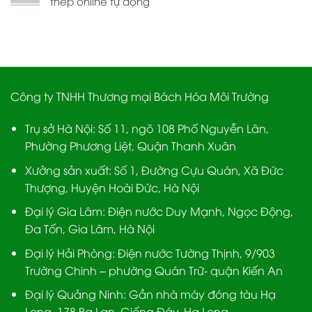
thép online tự động
Công ty TNHH Thương mại Bách Hóa Môi Trường
Trụ sở Hà Nội:
Số 11, ngõ 108 Phố Nguyễn Lân,
Phường Phương Liệt, Quận Thanh Xuân
Xưởng sản xuất:
Số 1, Đường Cựu Quán, Xã Đức
Thượng, Huyện Hoài Đức, Hà Nội
Đại lý Gia Lâm:
Điện nước Duy Mạnh, Ngọc Động,
Đa Tốn, Gia Lâm, Hà Nội
Đại lý Hải Phòng:
Điện nước Tường Thịnh, 9/903
Trường Chinh – phường Quán Trữ- quận Kiến An
Đại lý Quảng Ninh:
Gần nhà máy đóng tàu Hạ
Long, 178 Ba Lan, Giếng Đáy, Hạ Long.