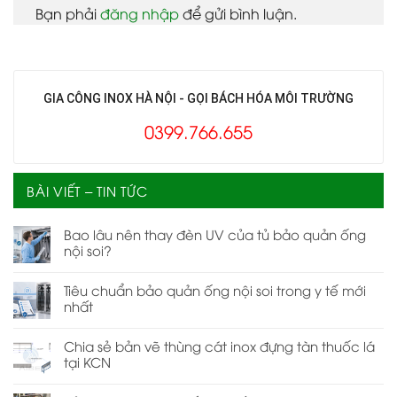
Bạn phải
đăng nhập
để gửi bình luận.
GIA CÔNG INOX HÀ NỘI - GỌI BÁCH HÓA MÔI TRƯỜNG
0399.766.655
BÀI VIẾT – TIN TỨC
Bao lâu nên thay đèn UV của tủ bảo quản ống
nội soi?
Tiêu chuẩn bảo quản ống nội soi trong y tế mới
nhất
Chia sẻ bản vẽ thùng cát inox đựng tàn thuốc lá
tại KCN