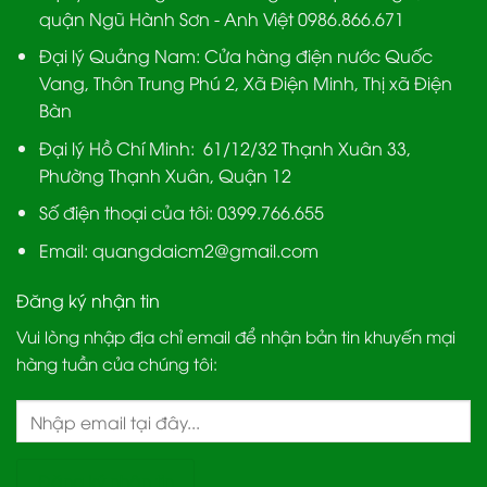
quận Ngũ Hành Sơn - Anh Việt 0986.866.671
Đại lý Quảng Nam
: Cửa hàng điện nước Quốc
Vang, Thôn Trung Phú 2, Xã Điện Minh, Thị xã Điện
Bàn
Đại lý Hồ Chí Minh:
61/12/32 Thạnh Xuân 33,
Phường Thạnh Xuân, Quận 12
Số điện thoại của tôi: 0399.766.655
Email:
quangdaicm2@gmail.com
Đăng ký nhận tin
Vui lòng nhập địa chỉ email để nhận bản tin khuyến mại
hàng tuần của chúng tôi: