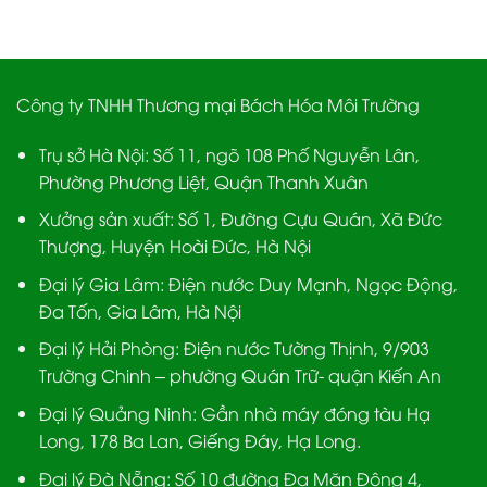
Công ty TNHH Thương mại Bách Hóa Môi Trường
Trụ sở Hà Nội:
Số 11, ngõ 108 Phố Nguyễn Lân,
Phường Phương Liệt, Quận Thanh Xuân
Xưởng sản xuất:
Số 1, Đường Cựu Quán, Xã Đức
Thượng, Huyện Hoài Đức, Hà Nội
Đại lý Gia Lâm:
Điện nước Duy Mạnh, Ngọc Động,
Đa Tốn, Gia Lâm, Hà Nội
Đại lý Hải Phòng:
Điện nước Tường Thịnh, 9/903
Trường Chinh – phường Quán Trữ- quận Kiến An
Đại lý Quảng Ninh:
Gần nhà máy đóng tàu Hạ
Long, 178 Ba Lan, Giếng Đáy, Hạ Long.
Đại lý Đà Nẵng
: Số 10 đường Đa Mặn Đông 4,