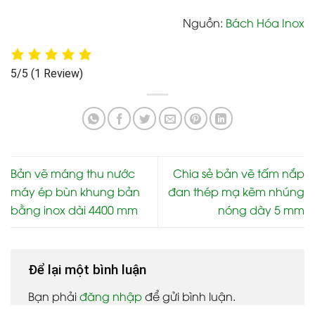
Nguồn:
Bách Hóa Inox
5/5
(1 Review)
Bản vẽ máng thu nước
Chia sẻ bản vẽ tấm nắp
máy ép bùn khung bản
đan thép mạ kẽm nhúng
bằng inox dài 4400 mm
nóng dày 5 mm
Để lại một bình luận
Bạn phải
đăng nhập
để gửi bình luận.