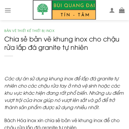
Skip
to
content
BẢN VẼ THIẾT KẾ THIẾT BỊ INOX
Chia sẻ bản vẽ khung inox cho chậu
rửa lắp đá granite tự nhiên
Các dự án sử dụng khung inox để lắp đá granite tự
nhiên cho các chậu rửa tay ở nhà vệ sinh hoặc các
khu vực khác hiện đang rất phổ biến. Những ưu điểm
vượt trội của inox giúp nó vượt lên sắt và gỗ để trở
thành sản phẩm được sử dụng nhiều nhất.
Bách Hóa inox xin chia sẻ bản vẽ khung inox để cho
chậu rửa lắp đá granite tự nhiên