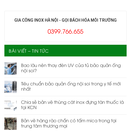
GIA CÔNG INOX HÀ NỘI - GỌI BÁCH HÓA MÔI TRƯỜNG
0399.766.655
BÀI VIẾT – TIN TỨC
Bao lâu nên thay đèn UV của tủ bảo quản ống
nội soi?
Tiêu chuẩn bảo quản ống nội soi trong y tế mới
nhất
Chia sẻ bản vẽ thùng cát inox đựng tàn thuốc lá
tại KCN
Bản vẽ hàng rào chắn có tấm mica trong tại
trung tâm thương mại