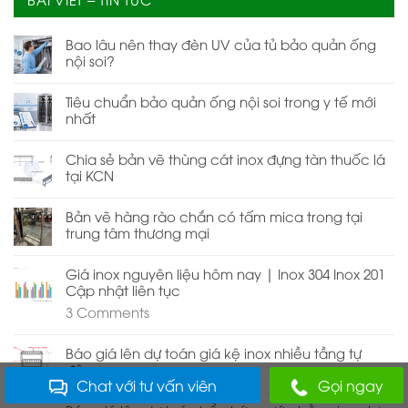
Bao lâu nên thay đèn UV của tủ bảo quản ống
nội soi?
Tiêu chuẩn bảo quản ống nội soi trong y tế mới
nhất
Chia sẻ bản vẽ thùng cát inox đựng tàn thuốc lá
tại KCN
Bản vẽ hàng rào chắn có tấm mica trong tại
trung tâm thương mại
Giá inox nguyên liệu hôm nay | Inox 304 Inox 201
Cập nhật liên tục
3
Comments
Báo giá lên dự toán giá kệ inox nhiều tầng tự
động
Chat với tư vấn viên
Gọi ngay