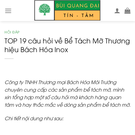
Skip
to
content
HỎI ĐÁP
TOP 19 câu hỏi về Bể Tách Mỡ Thương
hiệu Bách Hóa Inox
Công ty TNHH Thương mại Bách Hóa Môi Trường
chuyên cung cấp các sản phẩm bể tách mỡ, mình
xin tổng hợp một số câu hỏi mà khách hàng quan
tâm và hay thắc mắc về dòng sản phẩm bể tách mỡ.
Chi tiết nội dung như sau: