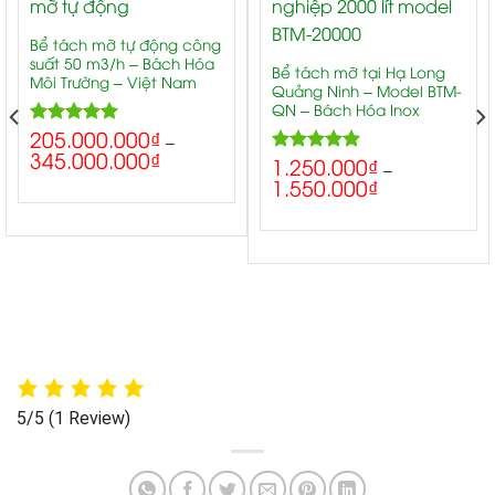
Bể tách mỡ tự động công
suất 50 m3/h – Bách Hóa
Bể tách mỡ tại Hạ Long
Môi Trường – Việt Nam
Quảng Ninh – Model BTM-
QN – Bách Hóa Inox
205.000.000
₫
5.00
Rated
–
345.000.000
₫
out of 5
1.250.000
₫
5.00
Rated
–
1.550.000
₫
out of 5
5/5
(1 Review)