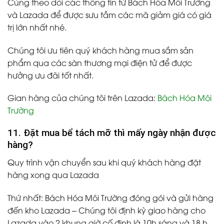
Cùng theo dõi các thông tin từ Bách Hóa Môi Trường
và Lazada để được sưu tầm các mã giảm giá có giá
trị lớn nhất nhé.
Chúng tôi ưu tiên quý khách hàng mua sắm sản
phẩm qua các sàn thương mại điện tử để được
hưởng ưu đãi tốt nhất.
Gian hàng của chúng tôi trên Lazada:
Bách Hóa Môi
Trường
11. Đặt mua bể tách mỡ thì mấy ngày nhận được
hàng?
Quy trình vận chuyển sau khi quý khách hàng đặt
hàng xong qua Lazada
Thứ nhất:
Bách Hóa Môi Trường đóng gói và gửi hàng
đến kho Lazada – Chúng tôi định kỳ giao hàng cho
Lazada vào 2 khung giờ cố định là 10h sáng và 18 h