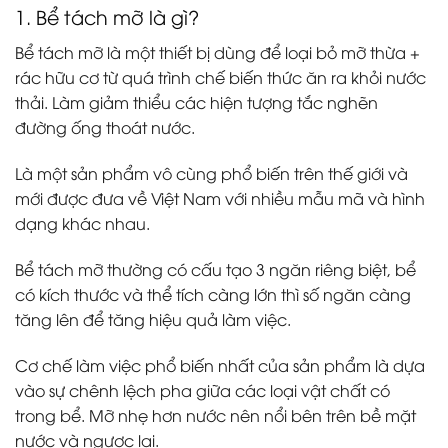
1. Bể tách mỡ là gì?
Bể tách mỡ là một thiết bị dùng để loại bỏ mỡ thừa +
rác hữu cơ từ quá trình chế biến thức ăn ra khỏi nước
thải. Làm giảm thiểu các hiện tượng tắc nghẽn
đường ống thoát nước.
Là một sản phẩm vô cùng phổ biến trên thế giới và
mới được đưa về Việt Nam với nhiều mẫu mã và hình
dạng khác nhau.
Bể tách mỡ thường có cấu tạo 3 ngăn riêng biệt, bể
có kích thước và thể tích càng lớn thì số ngăn càng
tăng lên để tăng hiệu quả làm việc.
Cơ chế làm việc phổ biến nhất của sản phẩm là dựa
vào sự chênh lệch pha giữa các loại vật chất có
trong bể. Mỡ nhẹ hơn nước nên nổi bên trên bề mặt
nước và ngược lại.