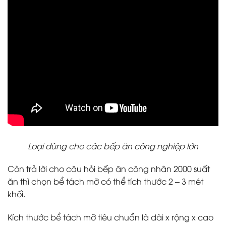
Loại dùng cho các bếp ăn công nghiệp lớn
Còn trả lời cho câu hỏi bếp ăn công nhân 2000 suất
ăn thì chọn bể tách mỡ có thể tích thước 2 – 3 mét
khối.
Kích thước bể tách mỡ tiêu chuẩn là dài x rộng x cao