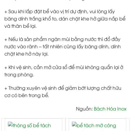
+ Sau khi lắp đặt bể vào vị trí dự định, vui lòng lấy
băng dính trắng khổ to, dán chặt khe hở giữa nắp bể
và thân bể lại.
+ Nếu là sản phẩm ngăn mùi bằng nước thì đổ đầy
nước vào rãnh – tất nhiên cũng lấy băng dính, dính
chặt khe hở này lại.
+ Khi vệ sinh, cần mở cửa sổ để mùi không quẩn lại ở
trong phòng.
+ Thường xuyên vệ sinh để giảm bớt lượng chất hữu
cơ có bên trong bể.
Nguồn:
Bách Hóa Inox