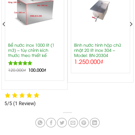
Bể nước inox 1000 lít (1
Bình nước hình hộp chữ
m3) – tùy chỉnh kích
nhật 20 lít inox 304 –
thước theo thiết kế
Model: BN-20304
1.250.000
₫
120.000
5.00
₫
100.000
₫
Rated
out of 5
5/5
(1 Review)