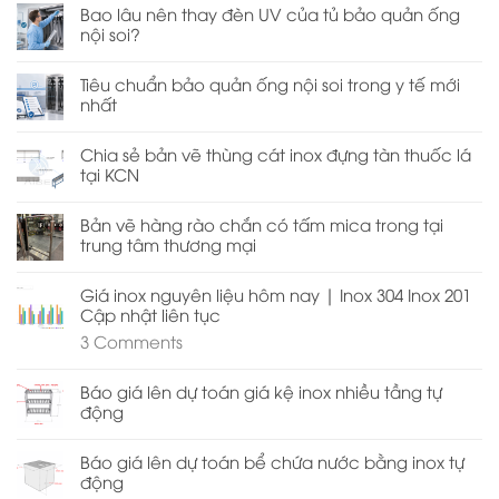
Bao lâu nên thay đèn UV của tủ bảo quản ống
nội soi?
Tiêu chuẩn bảo quản ống nội soi trong y tế mới
nhất
Chia sẻ bản vẽ thùng cát inox đựng tàn thuốc lá
tại KCN
Bản vẽ hàng rào chắn có tấm mica trong tại
trung tâm thương mại
Giá inox nguyên liệu hôm nay | Inox 304 Inox 201
Cập nhật liên tục
3
Comments
Báo giá lên dự toán giá kệ inox nhiều tầng tự
động
Báo giá lên dự toán bể chứa nước bằng inox tự
động