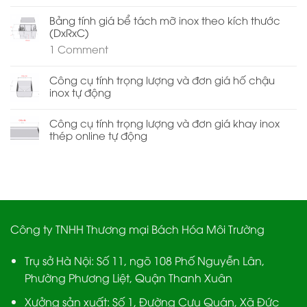
Bảng tính giá bể tách mỡ inox theo kích thước
(DxRxC)
1
Comment
Công cụ tính trọng lượng và đơn giá hố chậu
inox tự động
Công cụ tính trọng lượng và đơn giá khay inox
thép online tự động
Công ty TNHH Thương mại Bách Hóa Môi Trường
Trụ sở Hà Nội:
Số 11, ngõ 108 Phố Nguyễn Lân,
Phường Phương Liệt, Quận Thanh Xuân
Xưởng sản xuất:
Số 1, Đường Cựu Quán, Xã Đức