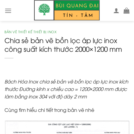
Skip
to
content
BẢN VẼ THIẾT KẾ THIẾT BỊ INOX
Chia sẻ bản vẽ bồn lọc áp lực inox
công suất kích thước 2000×1200 mm
Bách Hóa Inox chia sẻ bản vẽ bồn lọc áp lực inox kích
thước Đường kính x chiều cao = 1200×2000 mm được
làm bằng inox 304 với độ dày 2 mm
Cùng tìm hiểu chi tiết trong bản vẽ nhé