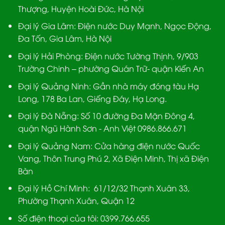
Thượng, Huyện Hoài Đức, Hà Nội
Đại lý Gia Lâm:
Điện nước Duy Mạnh, Ngọc Động,
Đa Tốn, Gia Lâm, Hà Nội
Đại lý Hải Phòng:
Điện nước Tường Thịnh, 9/903
Trường Chinh – phường Quán Trữ- quận Kiến An
Đại lý Quảng Ninh:
Gần nhà máy đóng tàu Hạ
Long, 178 Ba Lan, Giếng Đáy, Hạ Long.
Đại lý Đà Nẵng
: Số 10 đường Đa Mặn Đông 4,
quận Ngũ Hành Sơn - Anh Việt 0986.866.671
Đại lý Quảng Nam
: Cửa hàng điện nước Quốc
Vang, Thôn Trung Phú 2, Xã Điện Minh, Thị xã Điện
Bàn
Đại lý Hồ Chí Minh:
61/12/32 Thạnh Xuân 33,
Phường Thạnh Xuân, Quận 12
Số điện thoại của tôi: 0399.766.655